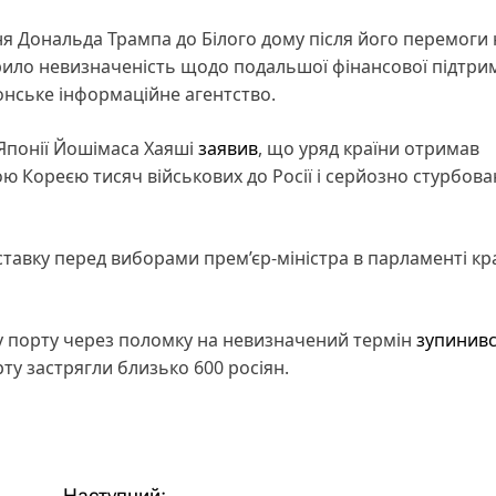
ння Дональда Трампа до Білого дому після його перемоги 
рило невизначеність щодо подальшої фінансової підтри
понське інформаційне агентство.
 Японії Йошімаса Хаяші
заявив
, що уряд країни отримав
ю Кореєю тисяч військових до Росії і серйозно стурбов
ставку перед виборами прем’єр-міністра в парламенті кр
у порту через поломку на невизначений термін
зупинив
рту застрягли близько 600 росіян.
Наступний: