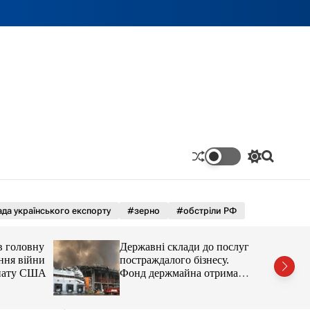
П
П
е
о
р
ш
е
у
м
к
да українського експорту
#зерно
#обстріли РФ
и
к
а
в головну
Державні склади до послуг
ч
ння війни
постраждалого бізнесу.
к
енату США
Фонд держмайна отримав
о
завдання від прем’єра
л
ь