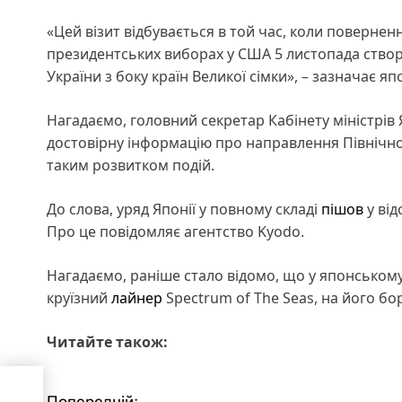
«Цей візит відбувається в той час, коли поверне
президентських виборах у США 5 листопада ство
України з боку країн Великої сімки», – зазначає я
Нагадаємо, головний секретар Кабінету міністрів
достовірну інформацію про направлення Північно
таким розвитком подій.
До слова, уряд Японії у повному складі
пішов
у від
Про це повідомляє агентство Kyodo.
Нагадаємо, раніше стало відомо, що у японськом
круїзний
лайнер
Spectrum of The Seas, на його бо
Читайте також:
ь у
Попередній: