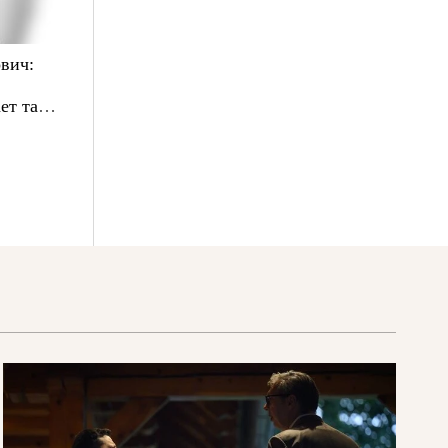
вич:
ет там,