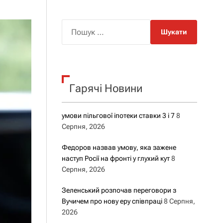
о
р
о
П
в
о
о
г
ш
о
у
р
е
к
ж
Гарячі Новини
:
и
м
у
умови пільгової іпотеки ставки 3 і 7
8
Серпня, 2026
Федоров назвав умову, яка зажене
наступ Росії на фронті у глухий кут
8
Серпня, 2026
Зеленський розпочав переговори з
Вучичем про нову еру співпраці
8 Серпня,
2026