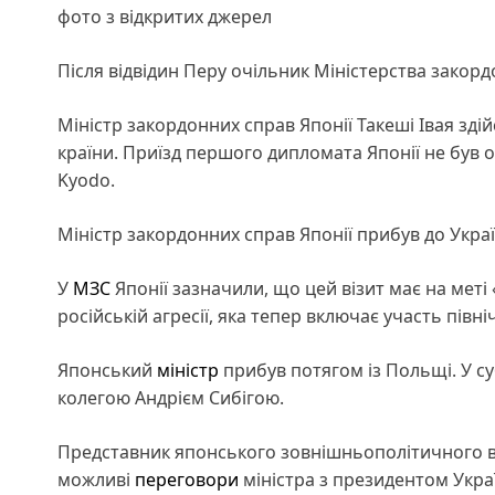
фото з відкритих джерел
Після відвідин Перу очільник Міністерства закорд
Міністр закордонних справ Японії Такеші Івая зді
країни. Приїзд першого дипломата Японії не був
Kyodo.
Міністр закордонних справ Японії прибув до Україн
У
МЗС
Японії зазначили, що цей візит має на меті 
російській агресії, яка тепер включає участь півн
Японський
міністр
прибув потягом із Польщі. У су
колегою Андрієм Сибігою.
Представник японського зовнішньополітичного ві
можливі
переговори
міністра з президентом Укр