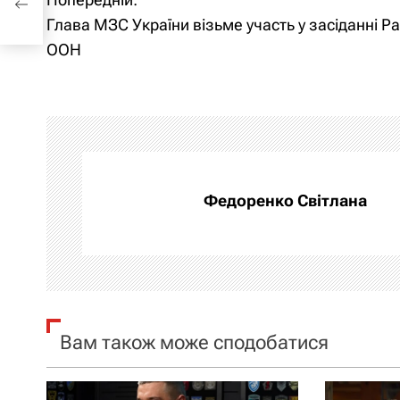
Н
Глава МЗС України візьме участь у засіданні Р
а
ООН
в
і
г
а
Федоренко Світлана
ц
і
я
Вам також може сподобатися
з
а