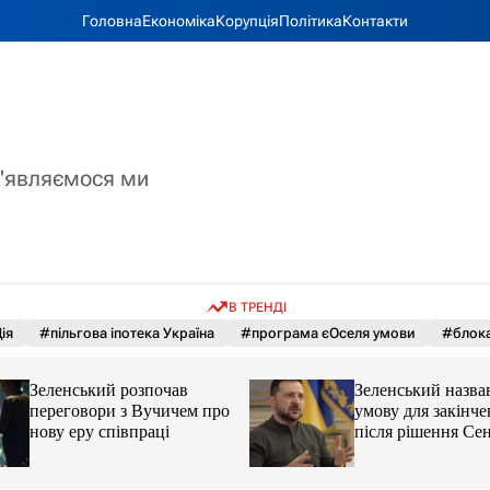
Головна
Економіка
Корупція
Політика
Контакти
з'являємося ми
В ТРЕНДІ
ія
#пільгова іпотека Україна
#програма єОселя умови
#блока
Зеленський розпочав
Зеленський назва
переговори з Вучичем про
умову для закінче
нову еру співпраці
після рішення С