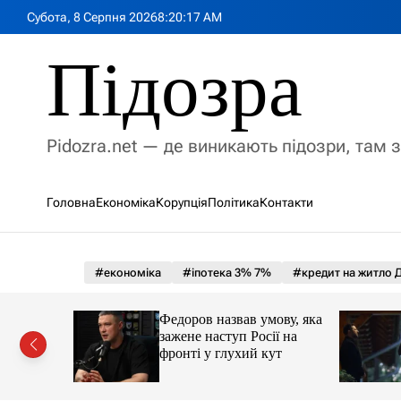
П
Субота, 8 Серпня 2026
8
:
20
:
18
AM
е
р
Підозра
е
й
т
и
Pidozra.net — де виникають підозри, там 
д
о
в
Головна
Економіка
Корупція
Політика
Контакти
м
і
с
т
#економіка
#іпотека 3% 7%
#кредит на житло Д
у
іпотеки
Федоров назвав умову, яка
зажене наступ Росії на
фронті у глухий кут