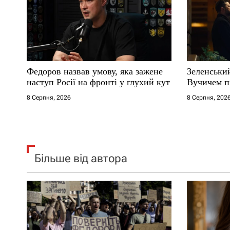
п
и
с
Федоров назвав умову, яка зажене
Зеленськи
і
наступ Росії на фронті у глухий кут
Вучичем п
8 Серпня, 2026
8 Серпня, 202
в
Більше від автора