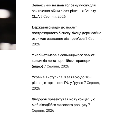
Зеленський назвав головну умову для
закінчення війни після рішення Сенату
США
7 Серпня, 2026
Державні склади до послуг
постраждалого бізнесу. Фонд держмайна
отримав завдання від прем’єра
7 Серпня,
2026
У кабінеті мера Хмельницького замість
килимків лежать російські прапори
(відео)
7 Серпня, 2026
Україна виступила із заявою до 18-ї
річниці вторгнення РФ у Грузію
7 Серпня,
2026
Федоров презентував нову концепцію
мобілізації без масового розшуку
7
Серпня, 2026