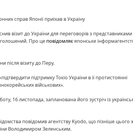
онних справ Японії приїхав в Україну
йснив візит до України для переговорів з представниками
 оголошений. Про це
повідомляє
японське інформагентст
и після візиту до Перу.
«підтвердити підтримку Токіо України в її протистоянні
ічнокорейських військових».
боту, 16 листопада, запланована його зустріч із українс
домства повідомив агентству Kyodo, що пізніше цього 
аїни Володимиром Зеленським.