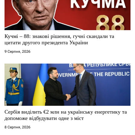
п
и
с
Кучмі – 88: знакові рішення, гучні скандали та
і
цитати другого президента України
9 Серпня, 2026
в
Сербія виділить €2 млн на українську енергетику та
допоможе відбудувати одне з міст
8 Серпня, 2026