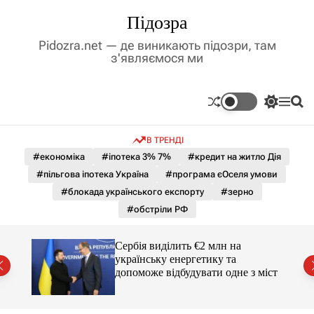
П
Підозра
е
р
Pidozra.net — де виникають підозри, там
е
з'являємося ми
й
т
и
П
М
П
д
е
е
о
р
н
ш
о
В ТРЕНДІ
е
ю
у
в
м
к
#економіка
#іпотека 3% 7%
#кредит на житло Дія
м
и
#пільгова іпотека Україна
#програма єОселя умови
і
к
а
с
#блокада українського експорту
#зерно
ч
т
#обстріли РФ
к
у
о
л
гучні
Сербія виділить €2 млн на
ь
українську енергетику та
о
допоможе відбудувати одне з міст
р
о
в
о