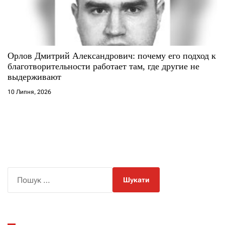
Орлов Дмитрий Александрович: почему его подход к
благотворительности работает там, где другие не
выдерживают
10 Липня, 2026
П
о
ш
у
к