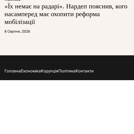
«Їх немає на радарі». Нардеп пояснив, кого
насамперед має охопити реформа
мобілізації
8 Серпня, 2026
Головна
Економіка
Корупція
Політика
Контакти