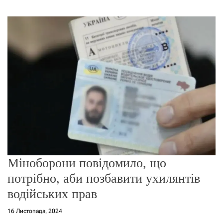
г
о
р
е
ж
и
м
у
Міноборони повідомило, що
потрібно, аби позбавити ухилянтів
водійських прав
16 Листопада, 2024