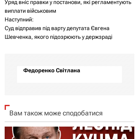
Уряд вніс правки у постанови, які регламентують
а
виплати військовим
Наступний:
в
Суд відправив під варту депутата Євгена
і
Шевченка, якого підозрюють у держзраді
г
а
Федоренко Світлана
ц
і
я
Вам також може сподобатися
з
а