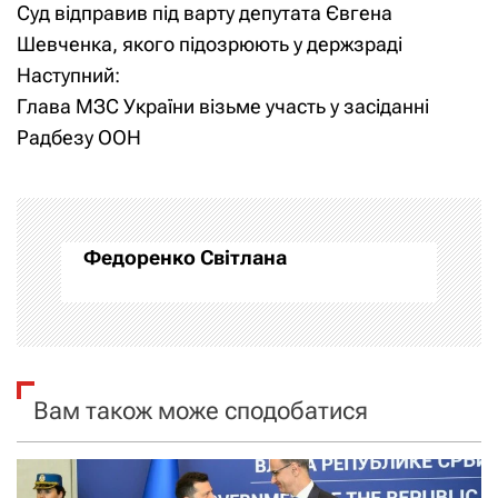
Суд відправив під варту депутата Євгена
а
Шевченка, якого підозрюють у держзраді
Наступний:
в
Глава МЗС України візьме участь у засіданні
і
Радбезу ООН
г
а
Федоренко Світлана
ц
і
я
Вам також може сподобатися
з
а