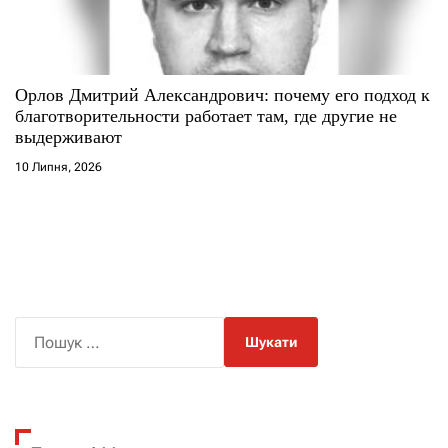
Орлов Дмитрий Александрович: почему его подход к
благотворительности работает там, где другие не
выдерживают
10 Липня, 2026
П
о
ш
у
к