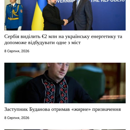
п
и
с
Сербія виділить €2 млн на українську енергетику та
і
допоможе відбудувати одне з міст
8 Серпня, 2026
в
Заступник Буданова отримав «жирне» призначення
8 Серпня, 2026