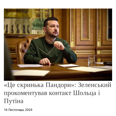
г
о
р
е
ж
и
м
у
«Це скринька Пандори»: Зеленський
прокоментував контакт Шольца і
Путіна
16 Листопада, 2024