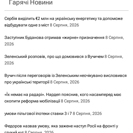
Гарячі Новини
:
Сербія виділить €2 млн на українську енергетику та допоможе
відбудувати одне з міст
8 Серпня, 2026
Заступник Буданова отримав «жирне» призначення
8 Серпня,
2026
Зеленський розповів, про що домовився з Вучичем
8 Серпня,
2026
Вучич після переговорів із Зеленським неочікувано висловився
про українські території
8 Серпня, 2026
«Їх немає на радарі». Нардеп пояснив, кого насамперед має
охопити реформа мобілізації
8 Серпня, 2026
умови пільгової іпотеки ставки 3 і 7
8 Серпня, 2026
Федоров назвав умову, яка зажене наступ Росії на фронті у
глухий кут
8 Серпня, 2026