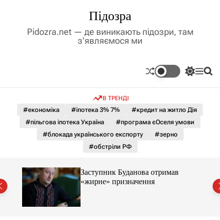
П
Підозра
е
р
Pidozra.net — де виникають підозри, там
е
з'являємося ми
й
т
и
П
М
П
д
е
е
о
р
н
ш
о
В ТРЕНДІ
е
ю
у
в
м
к
#економіка
#іпотека 3% 7%
#кредит на житло Дія
м
и
#пільгова іпотека Україна
#програма єОселя умови
і
к
а
с
#блокада українського експорту
#зерно
ч
т
#обстріли РФ
к
у
о
л
Заступник Буданова отримав
ь
«жирне» призначення
о
міст
р
о
в
о