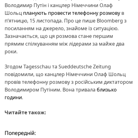
Володимир Путін і канцлер Німеччини Олаф
Шольц
планують провести телефонну розмову
в
п’ятницю, 15 листопада. Про це пише Bloomberg з
посиланням на джерело, знайоме із ситуацією.
Зазначається, що ця розмова стане першим
прямим спілкуванням між лідерами за майже два
роки.
Згодом Tagesschau та Sueddeutsche Zeitung
повідомили, що канцлер Німеччини Олаф Шольц
провів телефонну розмову з російським диктатором
Володимиром Путіним. Вона тривала
близько
години
.
Читайте також:
Попередній:
Н