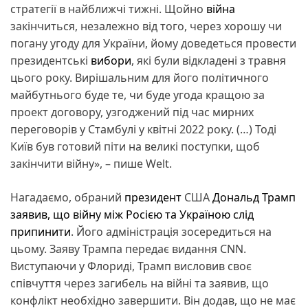
стратегії в найближчі тижні. Щойно
війна
закінчиться, незалежно від того, через хорошу чи
погану угоду для України, йому доведеться провести
президентські
вибори
, які були відкладені з травня
цього року. Вирішальним для його політичного
майбутнього буде те, чи буде угода кращою за
проект договору, узгоджений під час мирних
переговорів у Стамбулі у квітні 2022 року. (…) Тоді
Київ був готовий піти на великі поступки, щоб
закінчити війну», – пише Welt.
Нагадаємо, обраний
президент
США
Дональд Трамп
заявив, що війну між Росією та Україною слід
припинити
. Його адміністрація зосередиться на
цьому. Заяву Трампа передає видання CNN.
Виступаючи у Флориді, Трамп висловив своє
співчуття через загибель на війні та заявив, що
конфлікт необхідно завершити. Він додав, що не має