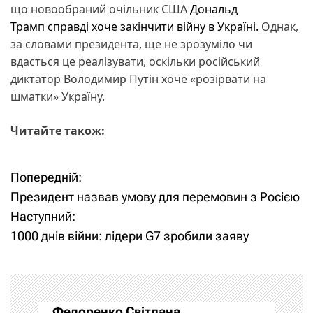
що новообраний очільник США
Дональд
Трамп справді хоче закінчити війну в Україні.
Однак,
за словами президента, ще не зрозуміло чи
вдасться це реалізувати, оскільки російський
диктатор Володимир Путін хоче «розірвати на
шматки» Україну.
Читайте також:
Попередній:
Н
Президент назвав умову для перемовин з Росією
а
Наступний:
1000 днів війни: лідери G7 зробили заяву
в
і
г
Федоренко Світлана