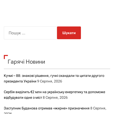
П
о
ш
у
к
Гарячі Новини
:
Кучмі – 88: знакові рішення, гучні скандали та цитати другого
президента України
9 Серпня, 2026
Сербія виділить €2 млн на українську енергетику та допоможе
відбудувати одне з міст
8 Серпня, 2026
Заступник Буданова отримав «жирне» призначення
8 Серпня,
2026