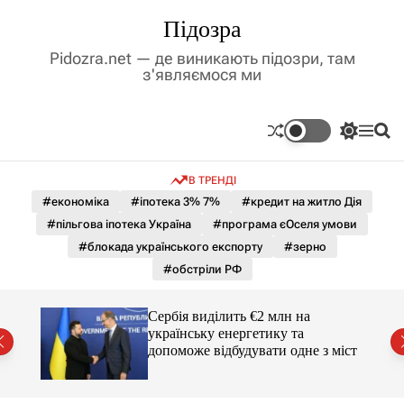
П
Підозра
е
р
Pidozra.net — де виникають підозри, там
е
з'являємося ми
й
т
и
П
М
П
д
е
е
о
р
н
ш
о
В ТРЕНДІ
е
ю
у
в
м
к
#економіка
#іпотека 3% 7%
#кредит на житло Дія
м
и
#пільгова іпотека Україна
#програма єОселя умови
і
к
а
с
#блокада українського експорту
#зерно
ч
т
#обстріли РФ
к
у
о
л
гучні
Сербія виділить €2 млн на
ь
українську енергетику та
о
допоможе відбудувати одне з міст
р
о
в
о