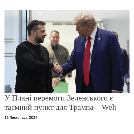
г
о
р
е
ж
и
м
у
У Плані перемоги Зеленського є
таємний пункт для Трампа – Welt
16 Листопада, 2024