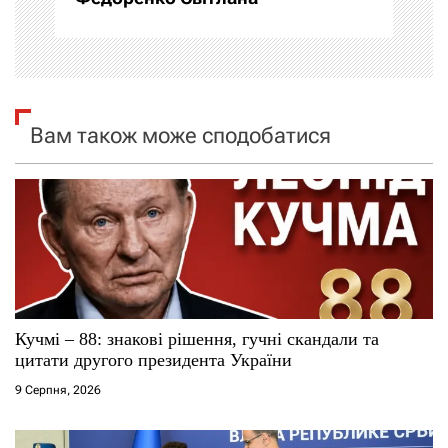
а
ц
і
Вам також може сподобатися
я
з
а
п
и
Кучмі – 88: знакові рішення, гучні скандали та
цитати другого президента України
с
9 Серпня, 2026
і