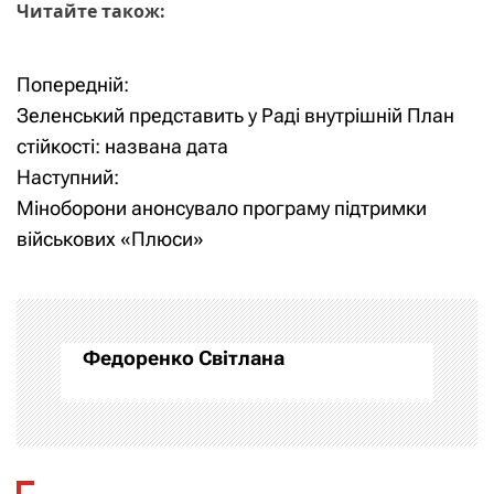
Читайте також:
Попередній:
Н
Зеленський представить у Раді внутрішній План
а
стійкості: названа дата
Наступний:
в
Міноборони анонсувало програму підтримки
і
військових «Плюси»
г
а
Федоренко Світлана
ц
і
я