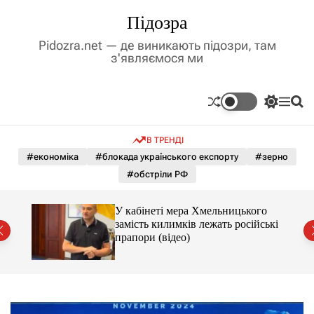
П
Підозра
е
р
Pidozra.net — де виникають підозри, там
е
з'являємося ми
й
т
и
П
М
П
д
е
е
о
р
н
ш
о
В ТРЕНДІ
е
ю
у
в
м
к
#економіка
#блокада українського експорту
#зерно
м
и
#обстріли РФ
і
к
а
с
ч
т
У кабінеті мера Хмельницького
к
у
замість килимків лежать російські
о
від
прапори (відео)
л
ь
о
р
о
в
о