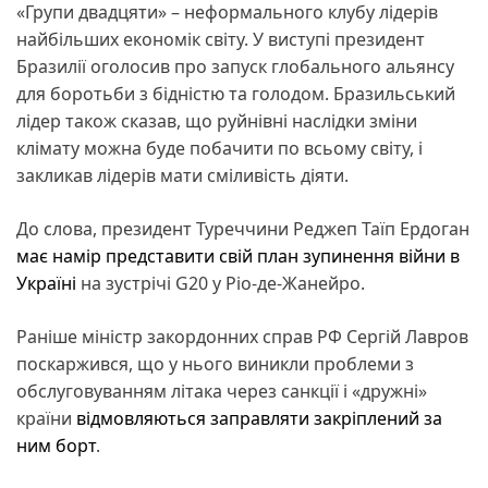
«Групи двадцяти» – неформального клубу лідерів
найбільших економік світу. У виступі президент
Бразилії оголосив про запуск глобального альянсу
для боротьби з бідністю та голодом. Бразильський
лідер також сказав, що руйнівні наслідки зміни
клімату можна буде побачити по всьому світу, і
закликав лідерів мати сміливість діяти.
До слова, президент Туреччини Реджеп Таїп Ердоган
має намір представити свій план зупинення війни в
Україні
на зустрічі G20 у Ріо-де-Жанейро.
Раніше міністр закордонних справ РФ Сергій Лавров
поскаржився, що у нього виникли проблеми з
обслуговуванням літака через санкції і «дружні»
країни
відмовляються заправляти закріплений за
ним борт
.