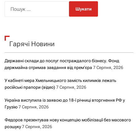
П
о
ш
у
к
Гарячі Новини
:
Державні склади до послуг постраждалого бізнесу. Фонд
держмайна отримав завдання від прем’єра
7 Серпня, 2026
У кабінеті мера Хмельницького замість килимків лежать
російські прапори (відео)
7 Серпня, 2026
Україна виступила із заявою до 18-ї річниці вторгнення РФ у
Грузію
7 Серпня, 2026
Федоров презентував нову концепцію мобілізації без масового
розшуку
7 Серпня, 2026