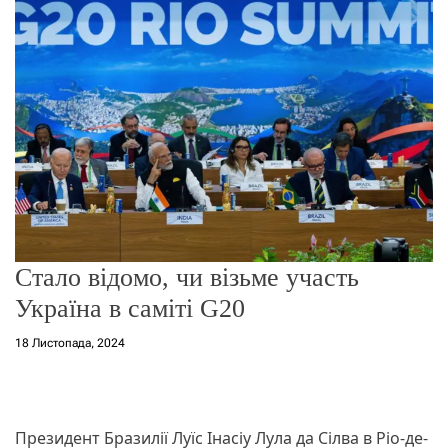
г
о
р
е
ж
и
м
у
Стало відомо, чи візьме участь
Україна в саміті G20
18 Листопада, 2024
Президент Бразилії Луїс Інасіу Лула да Сілва в Ріо-де-