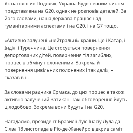
Як наголосив Подоляк, Україна буде певним чином
представлена на G20, однак не розповів деталей. За
його словами, наша держава працює над
гуманітарними аспектами і на G20, і на G7 тощо.
«Активно залучені «нейтральні» країни. Це і Катар, і
Індія, і Туреччина. Це стосується повернення
депортованих дітей, повернення тіл загиблих,
процесів обміну полоненими. Зокрема й
повернення цивільних полонених і так далі», –
сказав він.
За словами радника Єрмака, до цих процесів також
активно залучений Ватикан. Такі обговорення йдуть
цілодобово. Зокрема вони будуть і на G20.
Нагадаємо, президент Бразилії Луїс Інасіу Лула да
Сілва 18 листопада в Ріо-де-Жанейро відкрив саміт