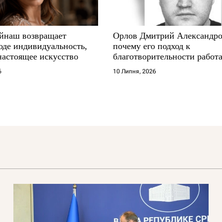
йнаш возвращает
Орлов Дмитрий Александро
оде индивидуальность,
почему его подход к
настоящее искусство
благотворительности работа
где другие не выдерживают
6
10 Липня, 2026