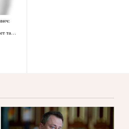
вич:
ет там,