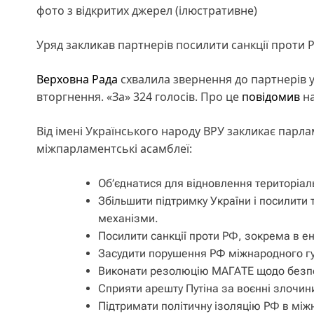
фото з відкритих джерел (ілюстративне)
Уряд закликав партнерів посилити санкції проти 
Верховна Рада
схвалила звернення до партнерів у
вторгнення. «За» 324 голосів. Про це
повідомив
на
Від імені Українського народу ВРУ закликає парлам
міжпарламентські асамблеї:
Об’єднатися для відновлення територіальн
Збільшити підтримку України і посилити 
механізми.
Посилити санкції проти РФ, зокрема в е
Засудити порушення РФ міжнародного гу
Виконати резолюцію МАГАТЕ щодо безпе
Сприяти арешту Путіна за воєнні злочин
Підтримати політичну ізоляцію РФ в між