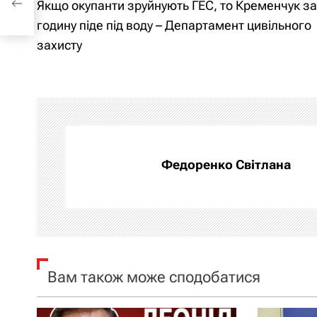
Якщо окупанти зруйнують ГЕС, то Кременчук за
у
а
годину піде під воду – Департамент цивільного
захисту
в
і
г
а
Федоренко Світлана
ц
і
я
з
Вам також може сподобатися
а