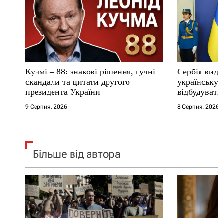
п
и
с
і
Кучмі – 88: знакові рішення, гучні
Сербія вид
скандали та цитати другого
українськ
в
президента України
відбудуват
9 Серпня, 2026
8 Серпня, 202
Більше від автора