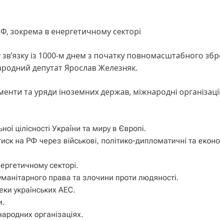
РФ, зокрема в енергетичному секторі
 зв’язку із 1000-м днем з початку повномасштабного зб
родний депутат Ярослав Железняк.
енти та уряди іноземних держав, міжнародні організації 
ої цілісності України та миру в Європі.
тиск на РФ через військові, політико-дипломатичні та еконо
нергетичному секторі.
манітарного права та злочини проти людяності.
ки українських АЕС.
и.
народних організаціях.