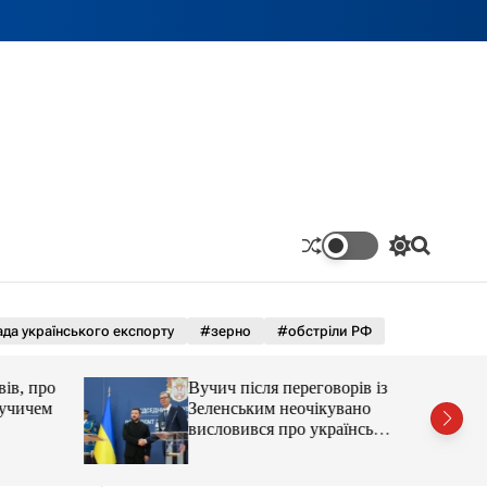
П
П
е
о
р
ш
е
у
м
к
да українського експорту
#зерно
#обстріли РФ
и
к
а
ів, про
Вучич після переговорів із
ч
Вучичем
Зеленським неочікувано
к
висловився про українські
о
території
л
ь