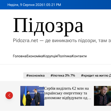
П
Неділя, 9 Серпня 2026
1
:
05
:
23
PM
е
р
Підозра
е
й
т
и
Pidozra.net — де виникають підозри, там 
д
о
в
Головна
Економіка
Корупція
Політика
Контакти
м
і
с
т
#економіка
#іпотека 3% 7%
#кредит на житло Д
у
ві
Сербія виділить €2 млн на
кандали та
українську енергетику та
президента
допоможе відбудувати одне
з міст