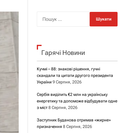
о
р
о
П
в
о
о
г
ш
о
у
р
е
к
ж
Гарячі Новини
:
и
м
у
Кучмі – 88: знакові рішення, гучні
скандали та цитати другого президента
України
9 Серпня, 2026
Сербія виділить €2 млн на українську
енергетику та допоможе відбудувати одне
з міст
8 Серпня, 2026
Заступник Буданова отримав «жирне»
призначення
8 Серпня, 2026