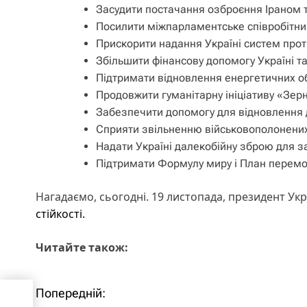
Засудити постачання озброєння Іраном 
Посилити міжпарламентське співробітниц
Прискорити надання Україні систем прот
Збільшити фінансову допомогу Україні т
Підтримати відновлення енергетичних об’
Продовжити гуманітарну ініціативу «Зерн
Забезпечити допомогу для відновлення д
Сприяти звільненню військовополонених
Надати Україні далекобійну зброю для за
Підтримати Формулу миру і План перемо
Нагадаємо, сьогодні. 19 листопада, президент У
стійкості.
Читайте також:
 то
Попередній:
Н
ду –