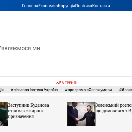
Головна
Економіка
Корупція
Політика
Контакти
з'являємося ми
В ТРЕНДІ
ія
#пільгова іпотека Україна
#програма єОселя умови
#блока
Заступник Буданова
Зеленський розпов
отримав «жирне»
що домовився з 
призначення