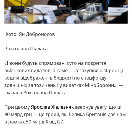
Фото: Ян Доброносов
Роксолана Підласа
«І вони будуть спрямовані суто на покриття
військових видатків, а саме – на закупівлю зброї. Ці
кошти відображені в бюджеті по спецфонду
зовнішніх запозичень і у видатках Міноборони», —
сказала Роксолана Підласа.
При цьому
Ярослав Железняк
звернув увагу, що ці
90 млрд грн — це гроші, які Велика Британія дає нам
в рамках 50 млрд $ від G7.