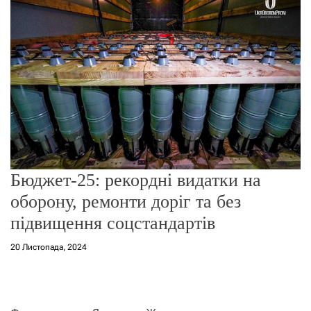
г
о
р
е
ж
и
м
у
Бюджет-25: рекордні видатки на
оборону, ремонти доріг та без
підвищення соцстандартів
20 Листопада, 2024