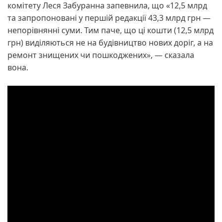
комітету Леся Забуранна запевнила, що «12,5 млрд
та запропоновані у першій редакції 43,3 млрд грн —
непорівнянні суми. Тим паче, що ці кошти (12,5 млрд
грн) виділяються не на будівництво нових доріг, а на
ремонт знищених чи пошкоджених», — сказала
вона.