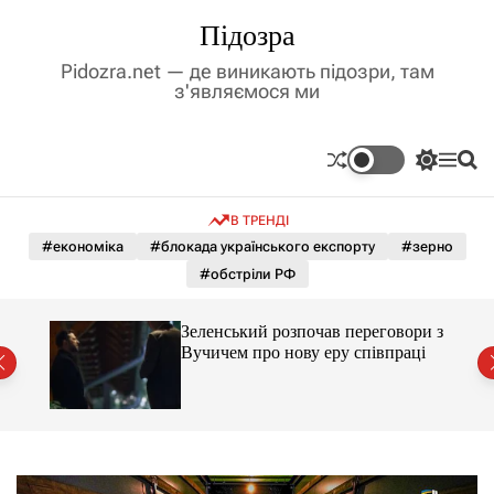
П
Підозра
е
р
Pidozra.net — де виникають підозри, там
е
з'являємося ми
й
т
и
П
М
П
д
е
е
о
р
н
ш
о
В ТРЕНДІ
е
ю
у
в
м
к
#економіка
#блокада українського експорту
#зерно
м
и
#обстріли РФ
і
к
а
с
ч
т
ажене
Зеленський розпочав переговори з
к
ий
у
Вучичем про нову еру співпраці
о
л
ь
о
р
о
в
о