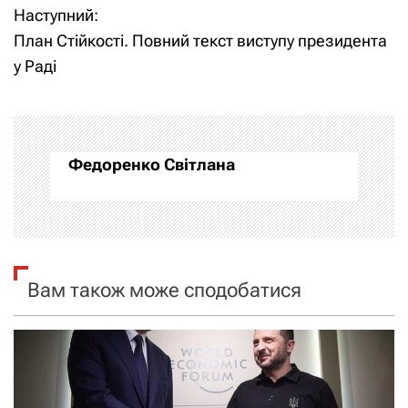
Наступний:
в
План Стійкості. Повний текст виступу президента
і
у Раді
г
а
Федоренко Світлана
ц
і
я
Вам також може сподобатися
з
а
п