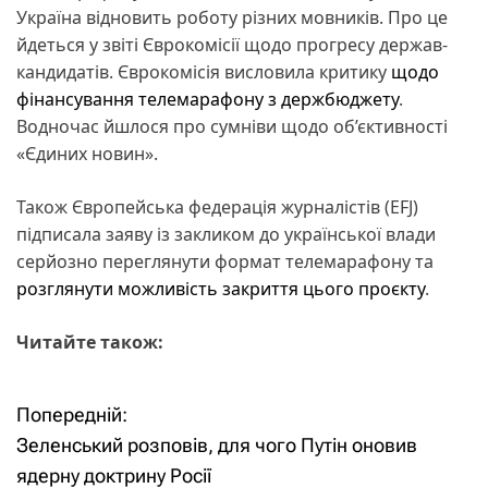
Україна відновить роботу різних мовників. Про це
йдеться у звіті Єврокомісії щодо прогресу держав-
кандидатів. Єврокомісія висловила критику
щодо
фінансування телемарафону з держбюджету
.
Водночас йшлося про сумніви щодо об’єктивності
«Єдиних новин».
Також Європейська федерація журналістів (EFJ)
підписала заяву із закликом до української влади
серйозно переглянути формат телемарафону та
розглянути можливість закриття цього проєкту
.
Читайте також:
Попередній:
Н
Зеленський розповів, для чого Путін оновив
а
ядерну доктрину Росії