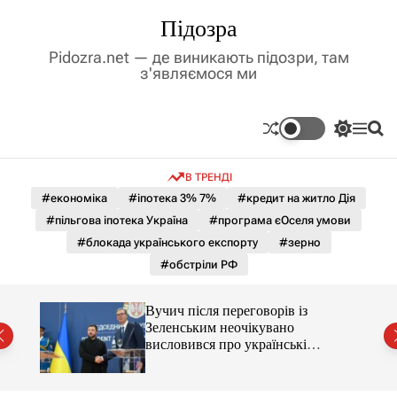
П
Підозра
е
р
Pidozra.net — де виникають підозри, там
е
з'являємося ми
й
т
и
П
М
П
д
е
е
о
р
н
ш
о
В ТРЕНДІ
е
ю
у
в
м
к
#економіка
#іпотека 3% 7%
#кредит на житло Дія
м
и
#пільгова іпотека Україна
#програма єОселя умови
і
к
а
с
#блокада українського експорту
#зерно
ч
т
#обстріли РФ
к
у
о
л
Вучич після переговорів із
ь
Зеленським неочікувано
о
висловився про українські
р
території
о
в
о