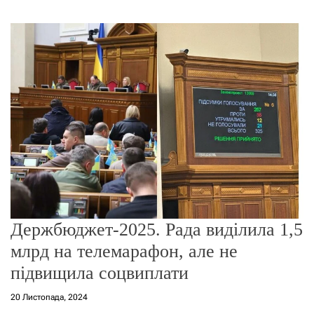
г
о
р
е
ж
и
м
у
Держбюджет-2025. Рада виділила 1,5
млрд на телемарафон, але не
підвищила соцвиплати
20 Листопада, 2024