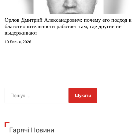
Орлов Дмитрий Александрович: почему его подход к
благотворительности работает там, где другие не
выдерживают
10 Липня, 2026
П
о
ш
у
к
Гарячі Новини
: