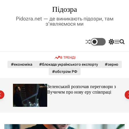
П
Підозра
е
р
Pidozra.net — де виникають підозри, там
е
з'являємося ми
й
т
и
П
М
П
д
е
е
о
р
н
ш
о
В ТРЕНДІ
е
ю
у
в
м
к
#економіка
#блокада українського експорту
#зерно
м
и
#обстріли РФ
і
к
а
с
ч
т
ажене
Зеленський розпочав переговори з
к
ий
у
Вучичем про нову еру співпраці
о
л
ь
о
р
о
в
о