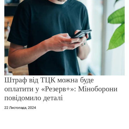
г
о
р
е
ж
и
м
у
Штраф від ТЦК можна буде
оплатити у «Резерв+»: Міноборони
повідомило деталі
22 Листопада, 2024