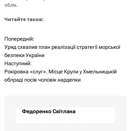
облік.
Читайте також:
Попередній:
Н
Уряд схвалив план реалізації стратегії морської
а
безпеки України
Наступний:
в
Рокіровка «слуг». Місце Крупи у Хмельницькій
і
облраді посів чоловік нардепки
г
а
Федоренко Світлана
ц
і