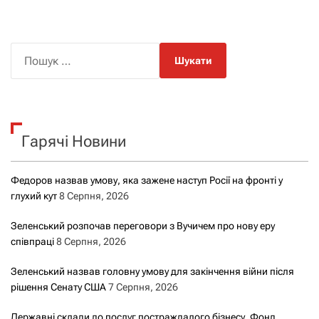
П
о
ш
у
к
Гарячі Новини
:
Федоров назвав умову, яка зажене наступ Росії на фронті у
глухий кут
8 Серпня, 2026
Зеленський розпочав переговори з Вучичем про нову еру
співпраці
8 Серпня, 2026
Зеленський назвав головну умову для закінчення війни після
рішення Сенату США
7 Серпня, 2026
Державні склади до послуг постраждалого бізнесу. Фонд