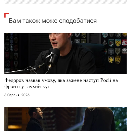
я
Вам також може сподобатися
з
а
п
и
с
Федоров назвав умову, яка зажене наступ Росії на
і
фронті у глухий кут
8 Серпня, 2026
в