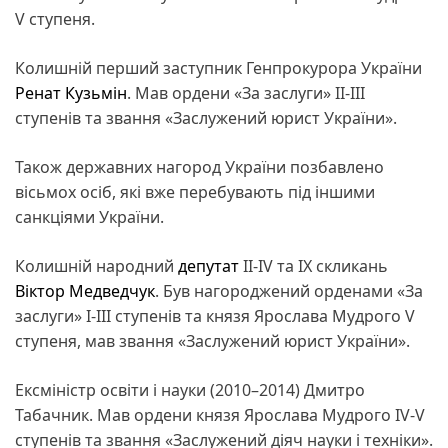
V ступеня.
Колишній перший заступник Генпрокурора України
Ренат Кузьмін
. Мав ордени «За заслуги» ІІ-ІІІ
ступенів та звання «Заслужений юрист України».
Також державних нагород України позбавлено
вісьмох осіб, які вже перебувають під іншими
санкціями України.
Колишній народний
депутат
ІІ-IV та IX скликань
Віктор Медведчук
. Був нагороджений орденами «За
заслуги» І-ІІІ ступенів та князя Ярослава Мудрого V
ступеня, мав звання «Заслужений юрист України».
Ексміністр освіти і науки (2010–2014) Дмитро
Табачник. Мав ордени князя Ярослава Мудрого IV-V
ступенів та звання «Заслужений діяч науки і техніки».