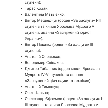
ступеня);
Тарас Козак;
Валентина Матвієнко;
Віктор Медведчук (орден «За заслуги» І-ІІІ
ступенів та князя Ярослава Мудрого V
ступеня, звання «Заслужений юрист
України»);
Віктор Пшонка (орден «За заслуги» ІІІ
ступеня);
Анатолій Сердюков;
Володимир Співаков;
Дмитро Табачник (орден князя Ярослава
Мудрого IV-V ступенів та звання
«Заслужений діяч науки та техніки»);
Анатолій Тимощук;
Олег Царьов;
Олександр Єфремов (орден «За заслуги» І-
ІІІ ступенів та князя Ярослава Мудрого V