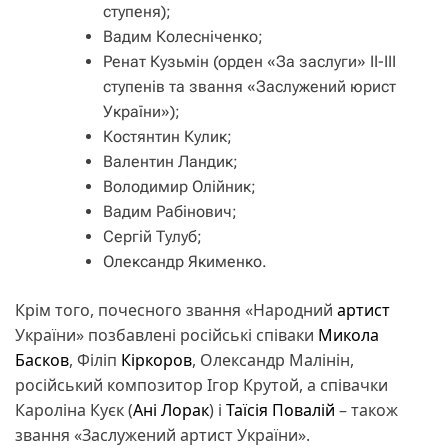
ступеня);
Вадим Колесніченко;
Ренат Кузьмін (орден «За заслуги» ІІ-ІІІ
ступенів та звання «Заслужений юрист
України»);
Костянтин Кулик;
Валентин Ландик;
Володимир Олійник;
Вадим Рабінович;
Сергій Тулуб;
Олександр Якименко.
Крім того, почесного звання «Народний
артист
України» позбавлені російські співаки
Микола
Басков
, Філіп
Кіркоров
, Олександр Малінін,
російський композитор Ігор Крутой, а співачки
Кароліна Куєк (
Ані Лорак
) і
Таїсія Повалій
– також
звання «Заслужений артист України».