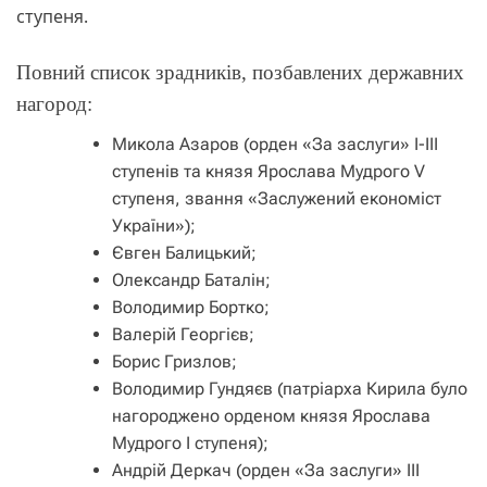
ступеня.
Повний список зрадників, позбавлених державних
нагород:
Микола Азаров (орден «За заслуги» І-ІІІ
ступенів та князя Ярослава Мудрого V
ступеня, звання «Заслужений економіст
України»);
Євген Балицький;
Олександр Баталін;
Володимир Бортко;
Валерій Георгієв;
Борис Гризлов;
Володимир Гундяєв (патріарха Кирила було
нагороджено орденом князя Ярослава
Мудрого I ступеня);
Андрій Деркач (орден «За заслуги» ІІІ