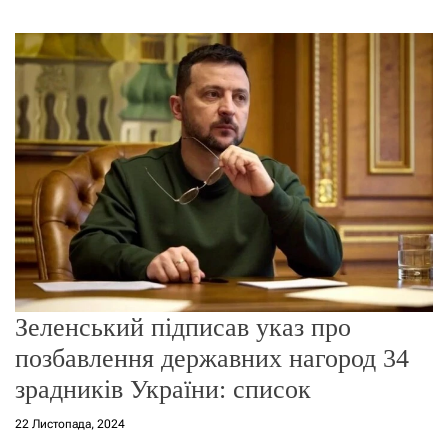
г
о
р
е
ж
и
м
у
Зеленський підписав указ про
позбавлення державних нагород 34
зрадників України: список
22 Листопада, 2024