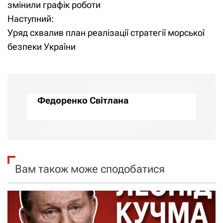
а
змінили графік роботи
Наступний:
в
Уряд схвалив план реалізації стратегії морської
і
безпеки України
г
а
Федоренко Світлана
ц
і
я
Вам також може сподобатися
з
а
п