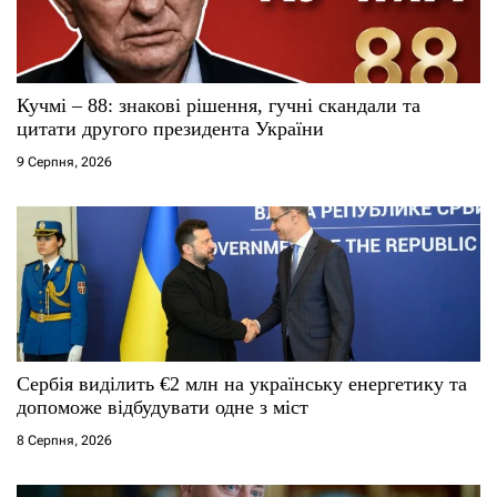
и
с
Кучмі – 88: знакові рішення, гучні скандали та
і
цитати другого президента України
9 Серпня, 2026
в
Сербія виділить €2 млн на українську енергетику та
допоможе відбудувати одне з міст
8 Серпня, 2026