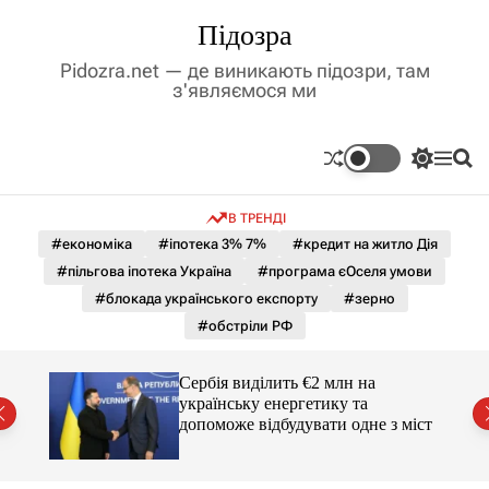
П
Підозра
е
р
Pidozra.net — де виникають підозри, там
е
з'являємося ми
й
т
и
П
М
П
д
е
е
о
р
н
ш
о
В ТРЕНДІ
е
ю
у
в
м
к
#економіка
#іпотека 3% 7%
#кредит на житло Дія
м
и
#пільгова іпотека Україна
#програма єОселя умови
і
к
а
с
#блокада українського експорту
#зерно
ч
т
#обстріли РФ
к
у
о
л
гучні
Сербія виділить €2 млн на
ь
українську енергетику та
о
допоможе відбудувати одне з міст
р
о
в
о