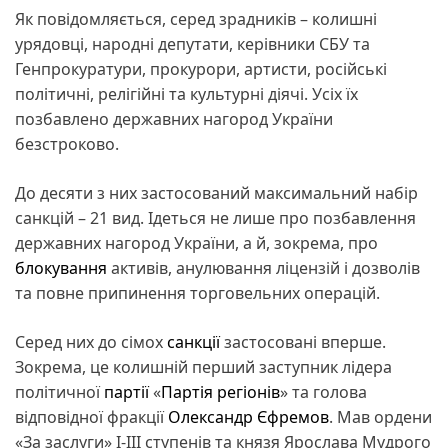
Як повідомляється, серед зрадників – колишні
урядовці, народні депутати, керівники СБУ та
Генпрокуратури, прокурори, артисти, російські
політичні, релігійні та культурні діячі. Усіх їх
позбавлено державних нагород України
безстроково.
До десяти з них застосований максимальний набір
санкцій – 21 вид. Ідеться не лише про позбавлення
державних нагород України, а й, зокрема, про
блокування
активів, анулювання ліцензій і дозволів
та повне припинення торговельних операцій.
Серед них до сімох
санкції
застосовані вперше.
Зокрема, це колишній перший заступник лідера
політичної
партії
«
Партія регіонів
» та голова
відповідної фракції
Олександр Єфремов
. Мав ордени
«За заслуги» І-ІІІ ступенів та князя Ярослава Мудрого