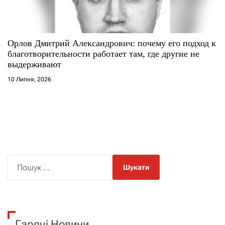
Орлов Дмитрий Александрович: почему его подход к
благотворительности работает там, где другие не
выдерживают
10 Липня, 2026
П
о
ш
у
к
Гарячі Новини
: