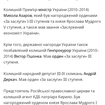
Колишній Прем’єр-
міністр
України (2010–2014)
Микола Азаров
, який був нагороджений орденами
«За заслуги» І-ІІІ ступенів та князя Ярослава Мудрого
V ступеня, а також мав звання «Заслужений
економіст України».
Крім того, державної нагороди України також
позбавлений колишній
Генпрокурор
України (2010–
2014)
Віктор Пшонка
. Мав
орден
«За заслуги» ІІІ
ступеня.
Колишній народний депутат III-IX скликань
Андрій
Деркач
. Мав орден «За заслуги» ІІІ ступеня.
Предстоятель Російської православної церкви та
колишній агент КДБ патріарх Кирило. Був
нагороджений орденом князя Ярослава Мудрого І