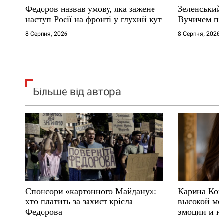
Федоров назвав умову, яка зажене
Зеленськи
і
наступ Росії на фронті у глухий кут
Вучичем п
8 Серпня, 2026
8 Серпня, 202
в
Більше від автора
Спонсори «картонного Майдану»:
Карина Ко
хто платить за захист крісла
высокой м
Федорова
эмоции и 