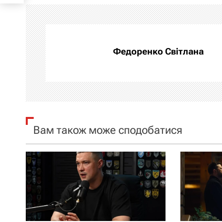
і
г
а
Федоренко Світлана
ц
і
я
Вам також може сподобатися
з
а
п
и
с