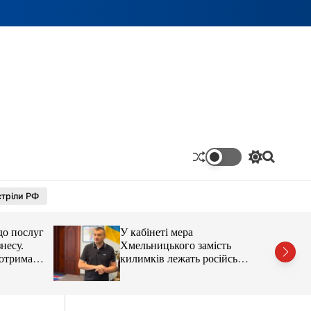
П
П
е
о
р
ш
тріли РФ
е
у
м
к
и
до послуг
У кабінеті мера
к
а
несу.
Хмельницького замість
ч
отримав
килимків лежать російські
к
’єра
прапори (відео)
о
л
ь