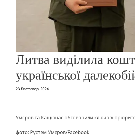
Литва виділила кош
української далекобі
23 Листопада, 2024
Умєров та Кащюнас обговорили ключові пріоритет
фото: Рустем Умєров/Facebook