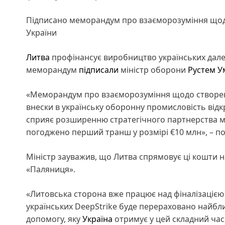
Підписано меморандум про взаєморозуміння щодо
України
Литва
профінансує виробництво українських далек
меморандум
підписали
міністр оборони
Рустем У
«Меморандум про взаєморозуміння щодо створенн
внески в українську оборонну промисловість відк
сприяє розширенню стратегічного партнерства мі
погоджено перший транш у розмірі €10 млн», – п
Міністр зауважив, що Литва спрямовує ці кошти н
«Паляниця».
«Литовська сторона вже працює над фіналізаціє
українських DeepStrike буде перераховано найбл
допомогу, яку
Україна
отримує у цей складний час,