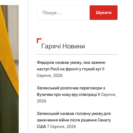
о
р
П
о
о
в
о
ш
г
у
о
р
к
е
Гарячі Новини
:
ж
и
м
у
Федоров назвав умову, яка зажене
наступ Росії на фронті у глухий кут
8
Серпня, 2026
Зеленський розпочав переговори з
Вучичем про нову еру співпраці
8 Серпня,
2026
Зеленський назвав головну умову для
закінчення війни після рішення Сенату
США
7 Серпня, 2026