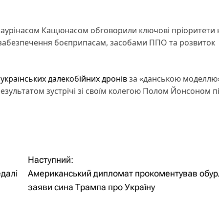
 Лаурінасом Кащюнасом обговорили ключові пріоритети 
д, забезпечення боєприпасам, засобами ППО та розвиток
українських далекобійних дронів
за «данською моделлю
езультатом зустрічі зі своїм колегою Полом Йонсоном пі
Наступний:
едалі
Американський дипломат прокоментував обур
заяви сина Трампа про Україну