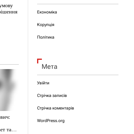
 умову
 рішення
Економіка
Корупція
Політика
Мета
Увійти
Стрічка записів
Стрічка коментарів
вич:
WordPress.org
ет там,