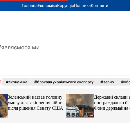
Головна
Економіка
Корупція
Політика
Контакти
з'являємося ми
ДІ
#економіка
#блокада українського експорту
#зерно
#обс
Зеленський назвав головну
Державні склади 
умову для закінчення війни
постраждалого біз
після рішення Сенату США
Фонд держмайна 
завдання від прем