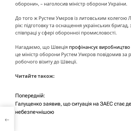
оборони», – наголосив міністр оборони України.
До того ж Рустем Умєров із литовським колегою
рік: підготовку та оснащення українських брига
співпраці у сфері оборонної промисловості.
Нагадаємо, що Швеція
профінансує виробництво 
це міністр оборони Рустем Умєров повідомив за р
робочого візиту до Швеції.
Читайте також:
Попередній:
Н
Галущенко заявив, що ситуація на ЗАЕС стає д
а
небезпечнішою
на
в
ю