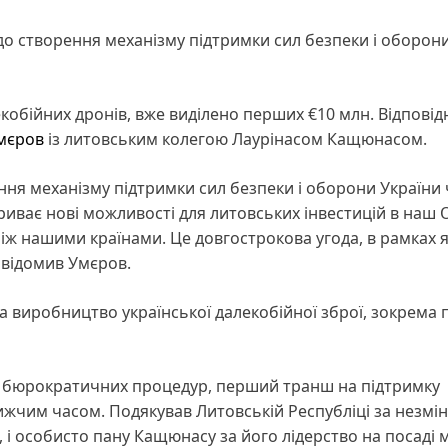
 створення механізму підтримки сил безпеки і оборон
обійних дронів, вже виділено перших €10 млн. Відповід
мєров
із литовським колегою Лаурінасом Кащюнасом.
я механізму підтримки сил безпеки і оборони України 
риває нові можливості для литовських інвестицій в наш 
ж нашими країнами. Це довгострокова угода, в рамках я
овідомив Умєров.
а виробництво української далекобійної зброї, зокрема 
ю бюрократичних процедур, перший транш на підтримку
ижчим часом. Подякував Литовській Республіці за незмі
 і особисто пану Кащюнасу за його лідерство на посаді м