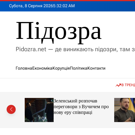
П
Субота, 8 Серпня 2026
5
:
32
:
03
AM
е
р
Підозра
е
й
т
и
Pidozra.net — де виникають підозри, там 
д
о
в
Головна
Економіка
Корупція
Політика
Контакти
м
і
с
В ТРЕН
т
у
мову, яка
Зеленський розпочав
ії на
переговори з Вучичем про
кут
нову еру співпраці