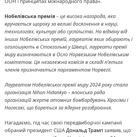
ООН і принципах міжнародного права».
Нобелівська премія
– це висока нагорода, яка
вручається щороку за великі досягнення в науці,
технологіях, культурі або суспільстві. На відміну від
інших Нобелівських премій, лауреатів яких обирають і
оголошують в Стокгольмі у Швеції, лауреати премії
миру визначаються в Осло Норвезьким Нобелівським
комітетом. Ця незалежна комісія в складі п’ятьох
членів призначається парламентом Норвегії.
Лауреатом Нобелівської премії миру 2024 року стала
організація Nihon Hidankyo – японська рада
організацій жертв атомних бомбардувань Хіросіми і
Нагасакі, що бореться за ядерне роззброєння.
Нагадаємо, під час своєї передвиборчої кампанії
обраний президент США
Дональд Трамп
заявив, що