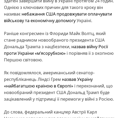
здатен завершити війну в Україні протягом 24 годин.
Однією з ключових причин для такого кроку він
називає
небажання США продовжувати оплачувати
військову та економічну допомогу
Україні.
Раніше конгресмен із Флориди Майк Волтц, який
стане радником новообраного президента США
Дональда Трампа з нацбезпеки,
назвав війну Росії
проти України «м’ясорубкою»
і порівняв її з окопною
Першою світовою.
Як повідомлялося, американський сенатор-
республіканець Ліндсі Грем
назвав Україну
«найбагатшою країною в Європі»
і переконаний, що
новообраний президент США Дональд Трамп буде
зацікавлений у підтримці її перемоги у війні з Росією.
До слова, федеральний канцлер Австрії Карл