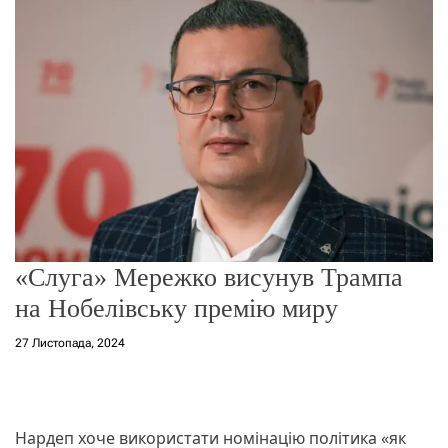
г
о
р
е
ж
и
м
у
«Слуга» Мережко висунув Трампа
на Нобелівську премію миру
27 Листопада, 2024
Нардеп хоче використати номінацію політика «як