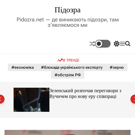
П
Підозра
е
р
Pidozra.net — де виникають підозри, там
е
з'являємося ми
й
т
и
П
М
П
д
е
е
о
р
н
ш
о
В ТРЕНДІ
е
ю
у
в
м
к
#економіка
#блокада українського експорту
#зерно
м
и
#обстріли РФ
і
к
а
с
ч
т
ажене
Зеленський розпочав переговори з
к
ий
у
Вучичем про нову еру співпраці
о
л
ь
о
р
о
в
о