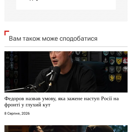
ц
і
я
Вам також може сподобатися
з
а
п
и
с
Федоров назвав умову, яка зажене наступ Росії на
і
фронті у глухий кут
8 Серпня, 2026
в