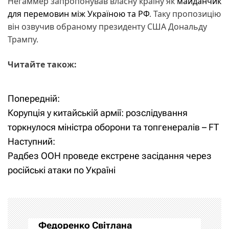
Негаммер запропонував власну країну як
майданчик
для перемовин між Україною та РФ
. Таку пропозицію
він озвучив обраному президенту США Дональду
Трампу.
Читайте також:
Попередній:
Н
Корупція у китайській армії: розслідування
а
торкнулося міністра оборони та топгенералів – FT
Наступний:
в
Радбез ООН проведе екстрене засідання через
і
російські атаки по Україні
г
а
Федоренко Світлана