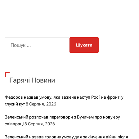
П
о
ш
у
к
Гарячі Новини
:
Федоров назвав умову, яка зажене наступ Росії на фронті у
глухий кут
8 Серпня, 2026
Зеленський розпочав переговори з Вучичем про нову еру
співпраці
8 Серпня, 2026
Зеленський назвав головну умову для закінчення війни після