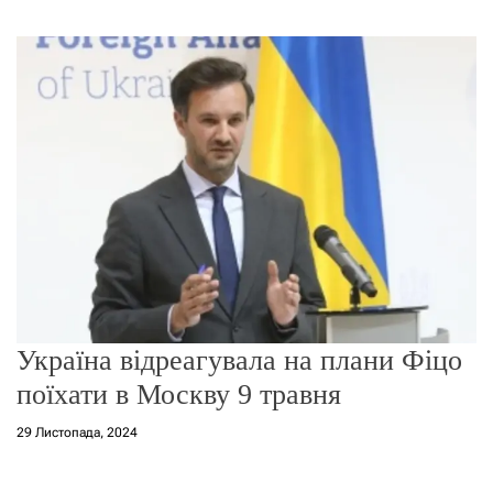
г
о
р
е
ж
и
м
у
Україна відреагувала на плани Фіцо
поїхати в Москву 9 травня
29 Листопада, 2024