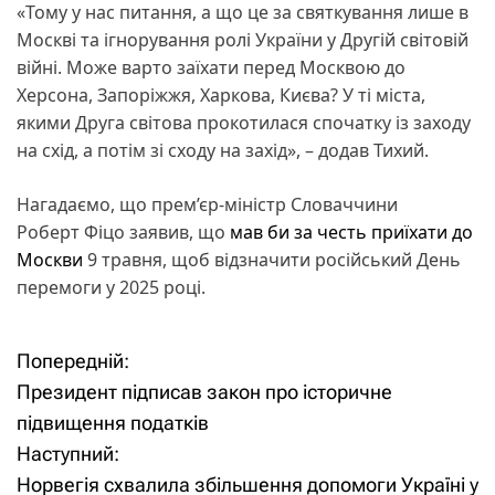
«Тому у нас питання, а що це за святкування лише в
Москві та ігнорування ролі України у Другій світовій
війні. Може варто заїхати перед Москвою до
Херсона, Запоріжжя, Харкова, Києва? У ті міста,
якими Друга світова прокотилася спочатку із заходу
на схід, а потім зі сходу на захід», – додав Тихий.
Нагадаємо, що прем’єр-міністр Словаччини
Роберт Фіцо заявив, що
мав би за честь приїхати до
Москви
9 травня, щоб відзначити російський День
перемоги у 2025 році.
Попередній:
Н
Президент підписав закон про історичне
а
підвищення податків
Наступний:
в
Норвегія схвалила збільшення допомоги Україні у