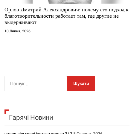
Орлов Дмитрий Александрович: почему его подход к
благотворительности работает там, где другие не
выдерживают
10 Липня, 2026
П
о
ш
у
к
Гарячі Новини
:
умови пільгової іпотеки ставки 3 і 7
8 Серпня, 2026