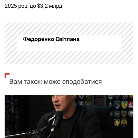
і
2025 році до $3,2 млрд
г
а
Федоренко Світлана
ц
і
я
Вам також може сподобатися
з
а
п
и
с