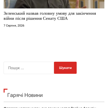
Зеленський назвав головну умову для закінчення
війни після рішення Сенату США
7 Серпня, 2026
П
о
ш
у
к
Гарячі Новини
: