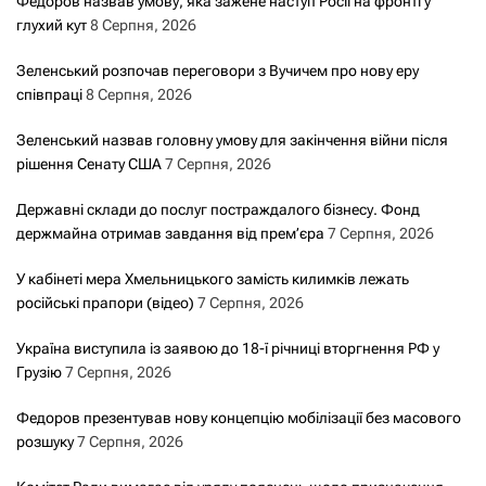
Федоров назвав умову, яка зажене наступ Росії на фронті у
глухий кут
8 Серпня, 2026
Зеленський розпочав переговори з Вучичем про нову еру
співпраці
8 Серпня, 2026
Зеленський назвав головну умову для закінчення війни після
рішення Сенату США
7 Серпня, 2026
Державні склади до послуг постраждалого бізнесу. Фонд
держмайна отримав завдання від прем’єра
7 Серпня, 2026
У кабінеті мера Хмельницького замість килимків лежать
російські прапори (відео)
7 Серпня, 2026
Україна виступила із заявою до 18-ї річниці вторгнення РФ у
Грузію
7 Серпня, 2026
Федоров презентував нову концепцію мобілізації без масового
розшуку
7 Серпня, 2026