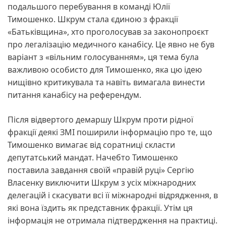
подальшого перебування в команді Юлії
Тимошенко. Шкрум стала єдиною з фракції
«Батьківщина», хто проголосував за законопроєкт
про легалізацію медичного канабісу. Це явно не був
варіант з «вільним голосуванням», ця тема була
важливою особисто для Тимошенко, яка цю ідею
нищівно критикувала та навіть вимагала винести
питання канабісу на референдум.
Після відвертого демаршу Шкрум проти рідної
фракції деякі ЗМІ поширили інформацію про те, що
Тимошенко вимагає від соратниці скласти
депутатський мандат. Начебто Тимошенко
поставила завдання своїй «правій руці» Сергію
Власенку виключити Шкрум з усіх міжнародних
делегацій і скасувати всі її міжнародні відрядження, в
які вона їздить як представник фракції. Утім ця
інформація не отримала підтвердження на практиці.