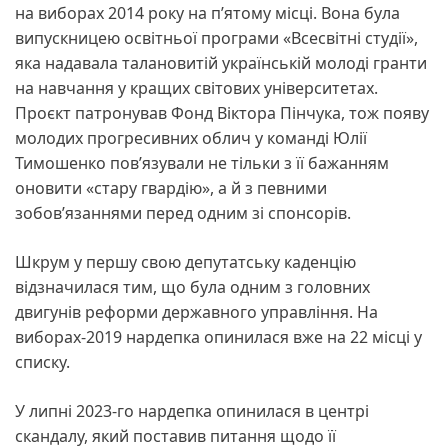
на виборах 2014 року на п’ятому місці. Вона була
випускницею освітньої програми «Всесвітні студії»,
яка надавала талановитій українській молоді гранти
на навчання у кращих світових університетах.
Проєкт патронував Фонд Віктора Пінчука, тож появу
молодих прогресивних облич у команді Юлії
Тимошенко пов’язували не тільки з її бажанням
оновити «стару гвардію», а й з певними
зобов’язаннями перед одним зі спонсорів.
Шкрум у першу свою депутатську каденцію
відзначилася тим, що була одним з головних
двигунів реформи державного управління. На
виборах-2019 нардепка опинилася вже на 22 місці у
списку.
У липні 2023-го нардепка опинилася в центрі
скандалу, який поставив питання щодо її