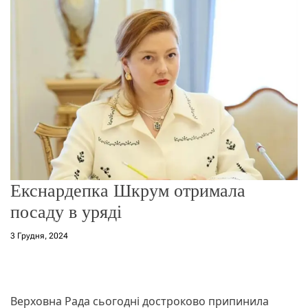
г
о
р
е
ж
и
м
у
Екснардепка Шкрум отримала
посаду в уряді
3 Грудня, 2024
Верховна Рада сьогодні достроково припинила