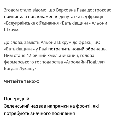
Згодом стало відомо, що Верховна Рада достроково
припинила повноваження
депутатки від фракції
«Всеукраїнське об’єднання «Батьківщина» Альони
Шкрум.
До слова, замість Альони Шкрум до фракції ВО
«Батьківщина» у Раді
потрапить новий обранець
.
Ним стане 42-річний хмельничанин, голова
фермерського господарства «Агролайн-Поділля»
Богдан Лукашук.
Читайте також:
Попередній:
Н
Зеленський назвав напрямки на фронті, які
а
потребують значного посилення