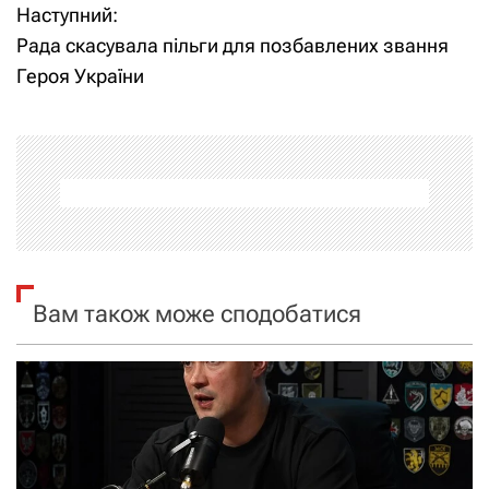
Наступний:
в
Рада скасувала пільги для позбавлених звання
і
Героя України
г
а
ц
і
я
Вам також може сподобатися
з
а
п