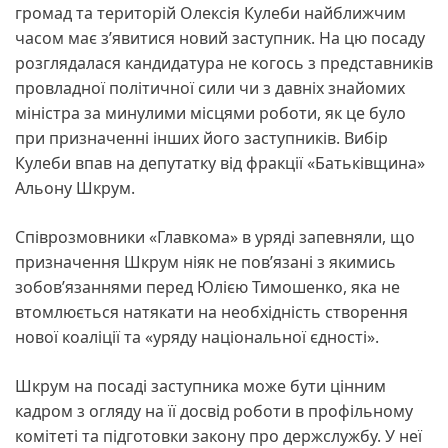
громад та територій Олексія Кулеби найближчим
часом має з’явитися новий заступник. На цю посаду
розглядалася кандидатура не когось з представників
провладної політичної сили чи з давніх знайомих
міністра за минулими місцями роботи, як це було
при призначенні інших його заступників. Вибір
Кулеби впав на депутатку від фракції «Батьківщина»
Альону Шкрум.
Співрозмовники «Главкома» в уряді запевняли, що
призначення Шкрум ніяк не пов’язані з якимись
зобов’язаннями перед Юлією Тимошенко, яка не
втомлюється натякати на необхідність створення
нової коаліції та «уряду національної єдності».
Шкрум на посаді заступника може бути цінним
кадром з огляду на її досвід роботи в профільному
комітеті та підготовки закону про держслужбу. У неї