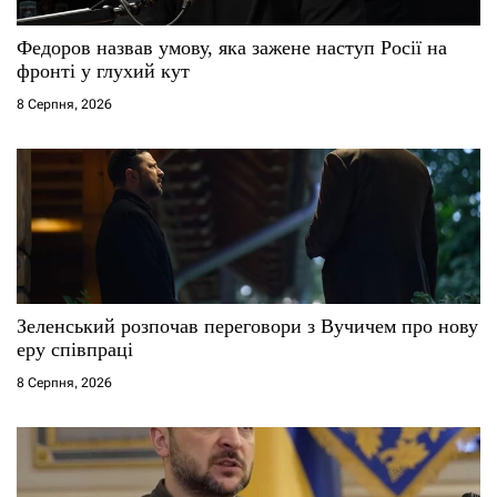
и
с
Федоров назвав умову, яка зажене наступ Росії на
фронті у глухий кут
і
8 Серпня, 2026
в
Зеленський розпочав переговори з Вучичем про нову
еру співпраці
8 Серпня, 2026