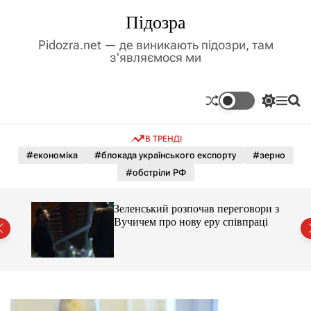
П
Підозра
е
р
Pidozra.net — де виникають підозри, там
е
з'являємося ми
й
т
и
П
М
П
д
е
е
о
р
н
ш
о
В ТРЕНДІ
е
ю
у
в
м
к
#економіка
#блокада українського експорту
#зерно
м
и
#обстріли РФ
і
к
а
с
ч
т
ажене
Зеленський розпочав переговори з
к
ий
у
Вучичем про нову еру співпраці
о
л
ь
о
р
о
в
о