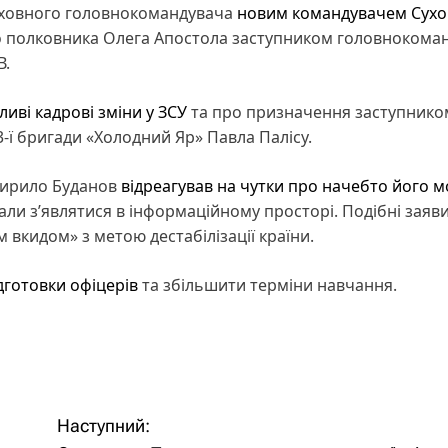
ерховного головнокомандувача
новим командувачем Сухо
о полковника Олега Апостола заступником головнокома
В.
ливі кадрові зміни у ЗСУ
та про призначення заступнико
-ї бригади «Холодний Яр» Павла Палісу.
 Кирило Буданов
відреагував на чутки про начебто його 
чали з’являтися в інформаційному просторі. Подібні заяви
 вкидом» з метою дестабілізації країни.
дготовки офіцерів
та збільшити терміни навчання.
Наступний: