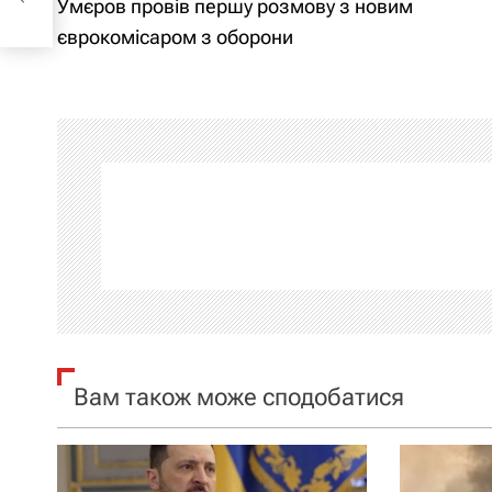
Умєров провів першу розмову з новим
а
єврокомісаром з оборони
в
і
г
а
ц
і
я
Вам також може сподобатися
з
а