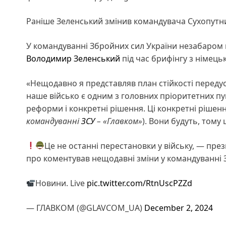
Раніше Зеленський змінив командувача Сухопутни
У командуванні Збройних сил України незабаром в
Володимир Зеленський
під час брифінгу з німе
«Нещодавно я представляв план стійкості передус
наше військо є одним з головних пріоритетних пунк
реформи і конкретні рішення. Ці конкретні рішенн
командуванні
ЗСУ
– «Главком»
). Вони будуть, тому
Це не останні перестановки у війську, — пре
про коментував нещодавні зміни у командуванні 
Новини. Live
pic.twitter.com/RtnUscPZZd
— ГЛАВКОМ (@GLAVCOM_UA)
December 2, 2024