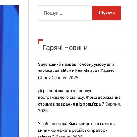
о
р
П
о
о
в
о
ш
г
у
о
р
к
е
Гарячі Новини
:
ж
и
м
у
Зеленський назвав головну умову для
закінчення війни після рішення Сенату
США
7 Серпня, 2026
Державні склади до послуг
постраждалого бізнесу. Фонд держмайна
отримав завдання від прем’єра
7 Серпня,
2026
У кабінеті мера Хмельницького замість
килимків лежать російські прапори