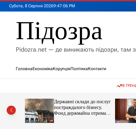
П
Субота, 8 Серпня 2026
9
:
47
:
07
PM
е
р
Підозра
е
й
т
и
Pidozra.net — де виникають підозри, там 
д
о
в
Головна
Економіка
Корупція
Політика
Контакти
м
і
с
В ТРЕН
т
у
ав головну
Державні склади до послуг
ення війни
постраждалого бізнесу.
Сенату США
Фонд держмайна отримав
завдання від прем’єра