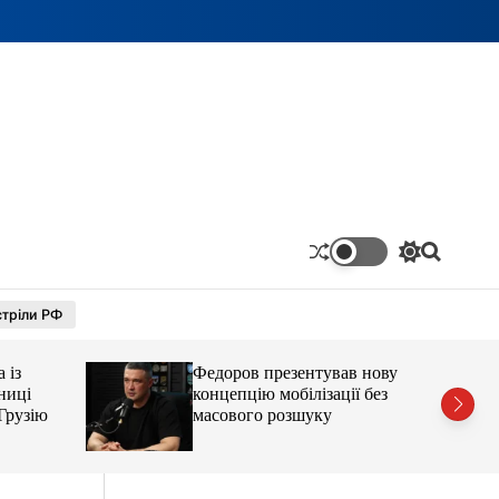
П
П
е
о
р
ш
тріли РФ
е
у
м
к
и
 із
Федоров презентував нову
к
а
чниці
концепцію мобілізації без
ч
Грузію
масового розшуку
к
о
л
ь