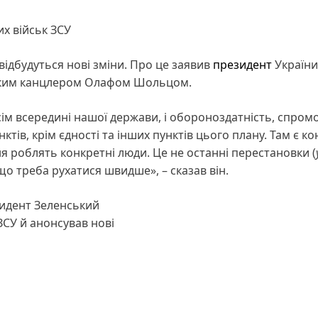
х військ ЗСУ
ідбудуться нові зміни. Про це заявив
президент
України
цьким канцлером Олафом Шольцом.
ім всередині нашої держави, і обороноздатність, спром
тів, крім єдності та інших пунктів цього плану. Там є ко
я роблять конкретні люди. Це не останні перестановки (
 що треба рухатися швидше», – сказав він.
зидент Зеленський
ЗСУ й анонсував нові