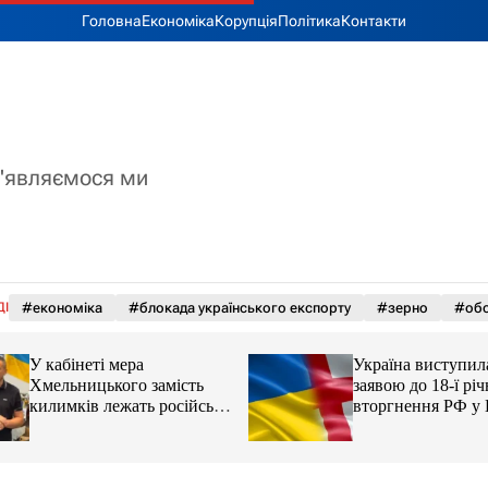
Головна
Економіка
Корупція
Політика
Контакти
з'являємося ми
ДІ
#економіка
#блокада українського експорту
#зерно
#обс
У кабінеті мера
Україна виступила
Хмельницького замість
заявою до 18-ї рі
килимків лежать російські
вторгнення РФ у 
прапори (відео)