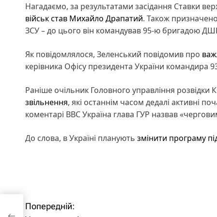
Нагадаємо, за результатами засідання Ставки в
військ став Михайло Драпатий
. Також призначен
ЗСУ – до цього він командував 95-ю бригадою ДШ
Як повідомлялося, Зеленський повідомив про
важ
керівника Офісу президента України командира 93
Раніше очільник Головного управління розвідки
звільнення
, які останнім часом дедалі активні по
коментарі ВВС Україна глава ГУР назвав «черговим
До слова, в Україні планують
змінити програму пі
Попередній:
Н