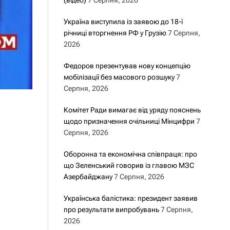
(відео)
7 Серпня, 2026
Україна виступила із заявою до 18-ї
річниці вторгнення РФ у Грузію
7 Серпня,
2026
Федоров презентував нову концепцію
мобілізації без масового розшуку
7
Серпня, 2026
Комітет Ради вимагає від уряду пояснень
щодо призначення очільниці Мінцифри
7
Серпня, 2026
Оборонна та економічна співпраця: про
що Зеленський говорив із главою МЗС
Азербайджану
7 Серпня, 2026
Українська балістика: президент заявив
про результати випробувань
7 Серпня,
2026