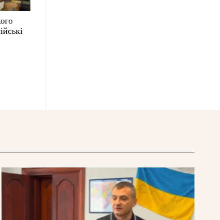
кого
ійські