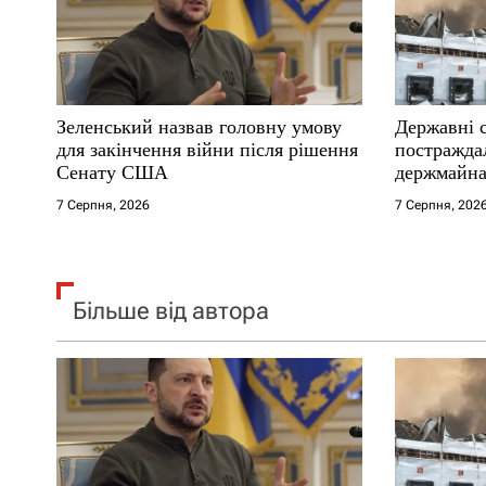
п
и
с
Зеленський назвав головну умову
Державні 
і
для закінчення війни після рішення
постраждал
Сенату США
держмайна
в
прем’єра
7 Серпня, 2026
7 Серпня, 202
Більше від автора