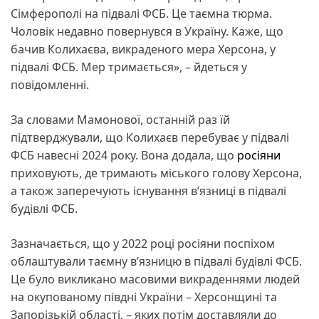
Сімферополі на підвалі ФСБ. Це таємна тюрма.
Чоловік недавно повернувся в Україну. Каже, що
бачив Колихаєва, викраденого мера Херсона, у
підвалі ФСБ. Мер тримається», – йдеться у
повідомленні.
За словами Мамонової, останній раз їй
підтверджували, що Колихаєв перебуває у підвалі
ФСБ навесні 2024 року. Вона додала, що
росіяни
приховують, де тримають міського голову Херсона,
а також заперечують існування вʼязниці в підвалі
будівлі ФСБ.
Зазначається, що у 2022 році росіяни поспіхом
облаштували таємну в’язницю в підвалі будівлі ФСБ.
Це було викликано масовими викраденнями людей
на окупованому півдні України – Херсонщині та
Запорізькій області, – яких потім доставляли до