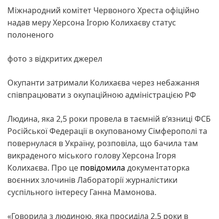
Міжнародний комітет Червоного Хреста офіційно
надав меру Херсона Ігорю Колихаєву статус
полоненого
фото з відкритих джерел
Окупанти затримали Колихаєва через небажання
співпрацювати з окупаційною адміністрацією РФ
Людина, яка 2,5 роки провела в таємній в’язниці ФСБ
Російської Федерації в окупованому Сімферополі та
повернулася в Україну, розповіла, що бачила там
викраденого міського голову Херсона Ігоря
Колихаєва. Про це
повідомила
документаторка
воєнних злочинів Лабораторії журналістики
суспільного інтересу Ганна Мамонова.
«Говорила з людиною, яка просиділа 2,5 роки в