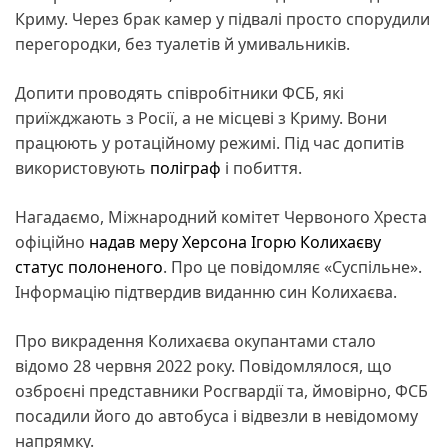
Криму. Через брак камер у підвалі просто спорудили
перегородки, без туалетів й умивальників.
Допити проводять співробітники ФСБ, які
приїжджають з Росії, а не місцеві з Криму. Вони
працюють у ротаційному режимі. Під час допитів
використовують
поліграф
і побиття.
Нагадаємо, Міжнародний комітет Червоного Хреста
офіційно
надав меру Херсона Ігорю Колихаєву
статус полоненого
. Про це повідомляє «Суспільне».
Інформацію підтвердив виданню син Колихаєва.
Про викрадення Колихаєва окупантами стало
відомо 28 червня 2022 року. Повідомлялося, що
озброєні представники Росгвардії та, ймовірно, ФСБ
посадили його до автобуса і відвезли в невідомому
напрямку.