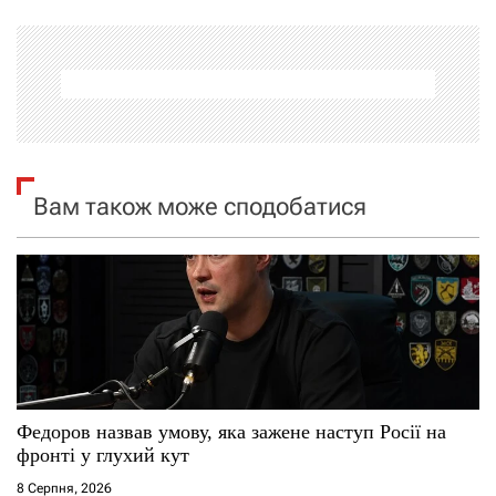
г
а
ц
і
Вам також може сподобатися
я
з
а
п
и
Федоров назвав умову, яка зажене наступ Росії на
фронті у глухий кут
с
8 Серпня, 2026