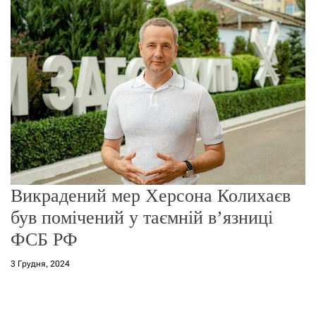
г
о
р
е
ж
и
м
у
Викрадений мер Херсона Колихаєв
був помічений у таємній в’язниці
ФСБ РФ
3 Грудня, 2024