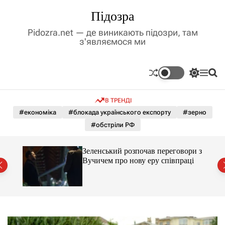
П
Підозра
е
р
Pidozra.net — де виникають підозри, там
е
з'являємося ми
й
т
и
П
М
П
д
е
е
о
р
н
ш
о
В ТРЕНДІ
е
ю
у
в
м
к
#економіка
#блокада українського експорту
#зерно
м
и
#обстріли РФ
і
к
а
с
ч
т
ажене
Зеленський розпочав переговори з
к
ий
у
Вучичем про нову еру співпраці
о
л
ь
о
р
о
в
о