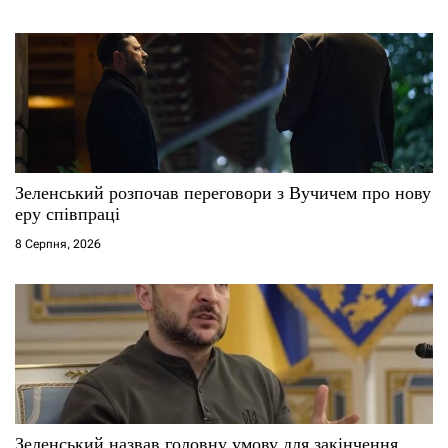
і
в
Зеленський розпочав переговори з Вучичем про нову
еру співпраці
8 Серпня, 2026
Зеленський назвав головну умову для закінчення