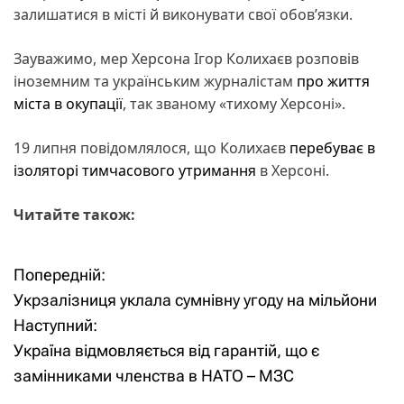
залишатися в місті й виконувати свої обов’язки.
Зауважимо, мер Херсона Ігор Колихаєв розповів
іноземним та українським журналістам
про життя
міста в окупації
, так званому «тихому Херсоні».
19 липня повідомлялося, що Колихаєв
перебуває в
ізоляторі тимчасового утримання
в Херсоні.
Читайте також:
Попередній:
Н
Укрзалізниця уклала сумнівну угоду на мільйони
а
Наступний:
Україна відмовляється від гарантій, що є
в
замінниками членства в НАТО – МЗС
і