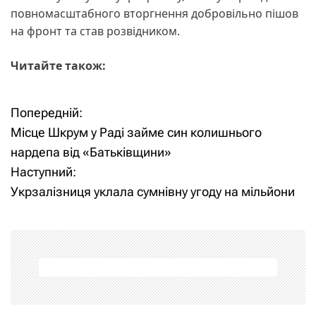
повномасштабного вторгнення добровільно пішов
на фронт та став розвідником.
Читайте також:
Попередній:
Н
Місце Шкрум у Раді займе син колишнього
а
нардепа від «Батьківщини»
Наступний:
в
Укрзалізниця уклала сумнівну угоду на мільйони
і
г
а
ц