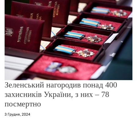
г
о
р
е
ж
и
м
у
Зеленський нагородив понад 400
захисників України, з них – 78
посмертно
3 Грудня, 2024