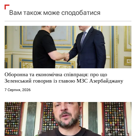
і
Вам також може сподобатися
я
з
а
п
и
Оборонна та економічна співпраця: про що
Зеленський говорив із главою МЗС Азербайджану
с
7 Серпня, 2026
і
в