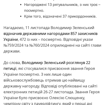
Нагороджені 13 рятувальників, з них троє –
посмертно.
Крім того, відзначені 37 прикордонників.
Нагадаємо, 11 листопада Володимир Зеленський
відзначив державними нагородами 857 захисників
України
, 472 із них – посмертно. Відповідні укази
№759/2024 та №760/2024 оприлюднені на сайті глави
держави.
До слова,
Володимир Зеленський розглянув 22
петиці
ї, які стосувалися присвоєння звання Героя
України посмертно. З них лише один
військовослужбовець отримав цю найвищу
державну нагороду. Відповіді опубліковані на сайті
електронних петицій 26-27 листопада. Звання Героя
України було присвоєно Олексію Слющенку,
чемпіону світу з пауерліфтингу, який у перші дні