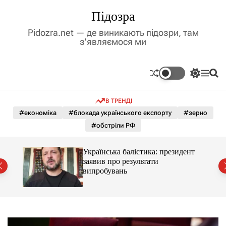
П
Підозра
е
р
Pidozra.net — де виникають підозри, там
е
з'являємося ми
й
т
и
П
М
П
д
е
е
о
р
н
ш
о
В ТРЕНДІ
е
ю
у
в
м
к
#економіка
#блокада українського експорту
#зерно
м
и
#обстріли РФ
і
к
а
с
ч
т
Українська балістика: президент
к
й
у
заявив про результати
о
випробувань
л
ь
о
р
о
в
о