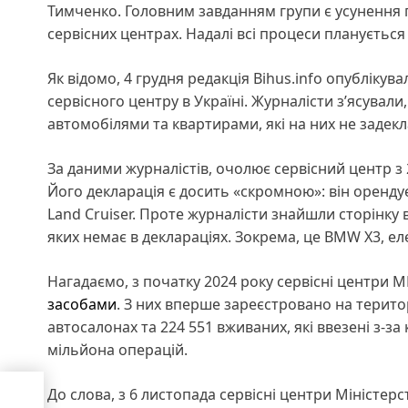
Тимченко. Головним завданням групи є усунення 
сервісних центрах. Надалі всі процеси плануєтьс
Як відомо, 4 грудня редакція Bihus.info опубліку
сервісного центру в Україні. Журналісти з’ясувал
автомобілями та квартирами, які на них не задекл
За даними журналістів, очолює сервісний центр з
Його декларація є досить «скромною»: він орендує
Land Cruiser. Проте журналісти знайшли сторінку 
яких немає в деклараціях. Зокрема, це BMW X3, ел
Нагадаємо, з початку 2024 року сервісні центри 
засобами
. З них вперше зареєстровано на територ
автосалонах та 224 551 вживаних, які ввезені з-з
мільйона операцій.
До слова, з 6 листопада сервісні центри Міністер
з