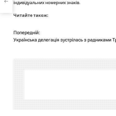
індивідуальних номерних знаків
.
Читайте також:
Попередній:
Н
Українська делегація зустрілась з радниками 
а
в
і
г
а
ц
і