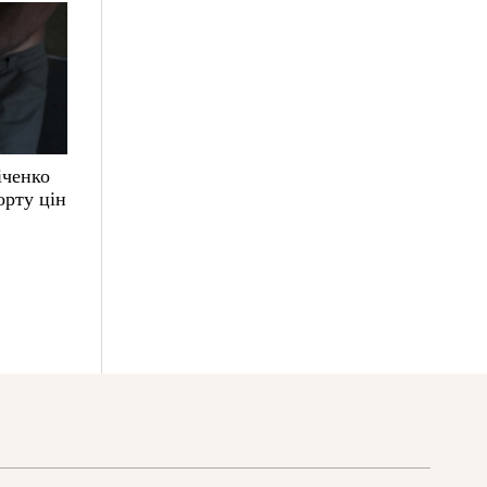
іченко
орту цін