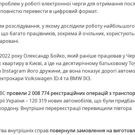
проблем у роботі електронної черги для отримання посл
я повністю перевести в цифровий формат.
вали розслідування, у якому дослідили роботу найбільшого
и, що багато працівників, зокрема й очільник, користують
аровані.
 2022 року Олександр Бойко, який раніше працював у Чер
 квартиру в Києві, а їде на десятирічному батьковому To
в Instagram його дружини, де вона показує дорогі автомоб
ектрокари Volkswagen ID.4 та BMW IX3.
МВС
провели 2 008 774 реєстраційних операцій з транспо
ії України – 120 319 нових автомобілів, що були придбан
а кордону. Внутрішні перереєстрації перевищили півтора
ства внутрішніх справ
повернули замовлення на виготов