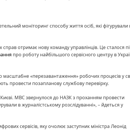
ельний моніторинг способу життя осіб, які фігурували 
х справ отримає нову команду управлінців. Це сталося п
вання
про роботу найбільшого сервісного центру в Украї
ло масштабне «перезавантаження» робочих процесів у св
ують провести позапланову службову перевірку.
 Києві. МВС звернулося до НАЗК з проханням провести
урували в журналістському розслідуванні», – йдеться у
рових сервісів, яку очолює заступник міністра Леонід