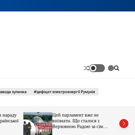
П
П
е
о
р
ш
е
у
м
к
авода зупинка
#дефіцит електроенергії Румунія
и
к
а
ч
в нараду
Цей парламент вже не
к
раїнської
впізнати. Що сталося з
о
Верховною Радою за сім
л
ь
років без виборів