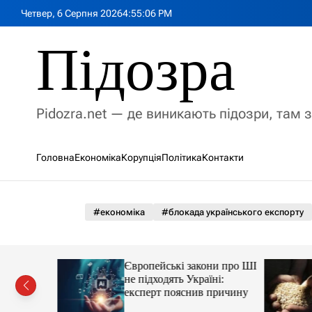
П
Четвер, 6 Серпня 2026
4
:
55
:
08
PM
е
р
Підозра
е
й
т
и
Pidozra.net — де виникають підозри, там 
д
о
в
Головна
Економіка
Корупція
Політика
Контакти
м
і
с
т
#економіка
#блокада українського експорту
у
чив
Європейські закони про ШІ
іальну
не підходять Україні:
цію проти
експерт пояснив причину