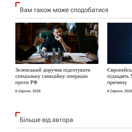
я
Вам також може сподобатися
з
а
п
и
Зеленський доручив підготувати
Європейсь
с
спеціальну санкційну операцію
підходять 
проти РФ
причину
і
6 Серпня, 2026
6 Серпня, 202
в
Більше від автора