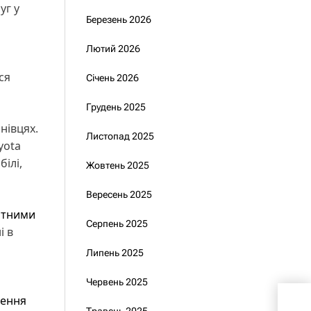
уг у
Березень 2026
Лютий 2026
ся
Січень 2026
Грудень 2025
нівцях.
Листопад 2025
yota
ілі,
Жовтень 2025
Вересень 2025
ртними
Серпень 2025
і в
Липень 2025
Червень 2025
лення
През