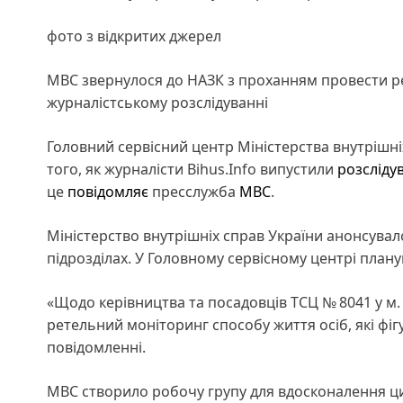
фото з відкритих джерел
МВС звернулося до НАЗК з проханням провести рет
журналістському розслідуванні
Головний сервісний центр Міністерства внутрішні
того, як журналісти Bihus.Info випустили
розсліду
це
повідомляє
пресслужба
МВС
.
Міністерство внутрішніх справ України анонсува
підрозділах. У Головному сервісному центрі план
«Щодо керівництва та посадовців ТСЦ № 8041 у м.
ретельний моніторинг способу життя осіб, які фіг
повідомленні.
МВС створило робочу групу для вдосконалення циф