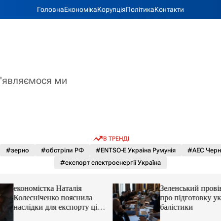
Головна
Економіка
Корупція
Політика
Контакти
з'являємося ми
В ТРЕНДІ
#зерно
#обстріли РФ
#ENTSO-E Україна Румунія
#АЕС Черн
#експорт електроенергії Україна
економістка Наталія
Зеленський прові
Колесніченко пояснила
про підготовку ук
наслідки для експорту цін і
балістики
курсу