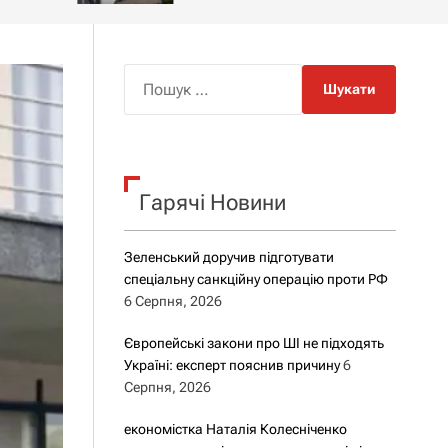
о
р
о
в
о
П
г
о
о
ш
р
е
у
ж
к
и
м
Гарячі Новини
:
у
Зеленський доручив підготувати
спеціальну санкційну операцію проти РФ
6 Серпня, 2026
Європейські закони про ШІ не підходять
Україні: експерт пояснив причину
6
Серпня, 2026
економістка Наталія Колесніченко