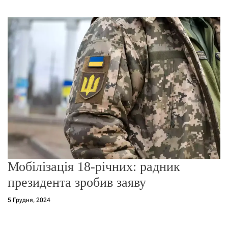
г
о
р
е
ж
и
м
у
Мобілізація 18-річних: радник
президента зробив заяву
5 Грудня, 2024