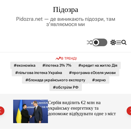
П
Підозра
е
р
Pidozra.net — де виникають підозри, там
е
з'являємося ми
й
т
и
П
М
П
д
е
е
о
р
н
ш
о
В ТРЕНДІ
е
ю
у
в
м
к
#економіка
#іпотека 3% 7%
#кредит на житло Дія
м
и
#пільгова іпотека Україна
#програма єОселя умови
і
к
а
с
#блокада українського експорту
#зерно
ч
т
#обстріли РФ
к
у
о
л
гучні
Сербія виділить €2 млн на
ь
українську енергетику та
о
допоможе відбудувати одне з міст
р
о
в
о