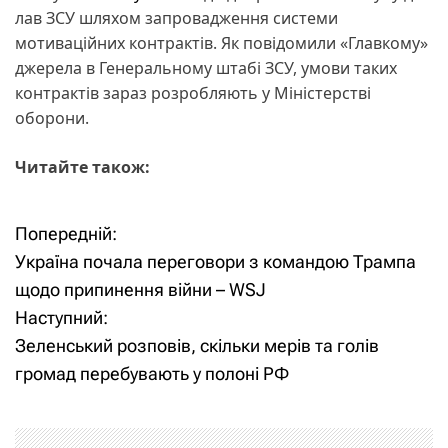
лав ЗСУ шляхом запровадження системи
мотиваційних контрактів. Як повідомили «Главкому»
джерела в Генеральному штабі ЗСУ, умови таких
контрактів зараз розробляють у Міністерстві
оборони.
Читайте також:
Попередній:
Н
Україна почала переговори з командою Трампа
а
щодо припинення війни – WSJ
Наступний:
в
Зеленський розповів, скільки мерів та голів
і
громад перебувають у полоні РФ
г