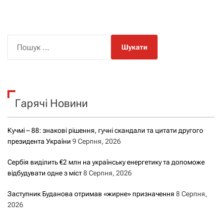
П
о
ш
у
к
Гарячі Новини
:
Кучмі – 88: знакові рішення, гучні скандали та цитати другого
президента України
9 Серпня, 2026
Сербія виділить €2 млн на українську енергетику та допоможе
відбудувати одне з міст
8 Серпня, 2026
Заступник Буданова отримав «жирне» призначення
8 Серпня,
2026