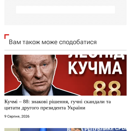
а
ц
і
я
Вам також може сподобатися
з
а
п
и
с
Кучмі – 88: знакові рішення, гучні скандали та
цитати другого президента України
і
9 Серпня, 2026
в