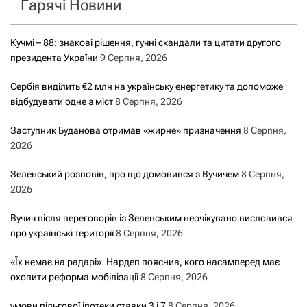
Гарячі Новини
:
Кучмі – 88: знакові рішення, гучні скандали та цитати другого
президента України
9 Серпня, 2026
Сербія виділить €2 млн на українську енергетику та допоможе
відбудувати одне з міст
8 Серпня, 2026
Заступник Буданова отримав «жирне» призначення
8 Серпня,
2026
Зеленський розповів, про що домовився з Вучичем
8 Серпня,
2026
Вучич після переговорів із Зеленським неочікувано висловився
про українські території
8 Серпня, 2026
«Їх немає на радарі». Нардеп пояснив, кого насамперед має
охопити реформа мобілізації
8 Серпня, 2026
умови пільгової іпотеки ставки 3 і 7
8 Серпня, 2026