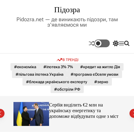
П
Підозра
е
р
Pidozra.net — де виникають підозри, там
е
з'являємося ми
й
т
и
П
М
П
д
е
е
о
р
н
ш
о
В ТРЕНДІ
е
ю
у
в
м
к
#економіка
#іпотека 3% 7%
#кредит на житло Дія
м
и
#пільгова іпотека Україна
#програма єОселя умови
і
к
а
с
#блокада українського експорту
#зерно
ч
т
#обстріли РФ
к
у
о
л
гучні
Сербія виділить €2 млн на
ь
українську енергетику та
о
допоможе відбудувати одне з міст
р
о
в
о