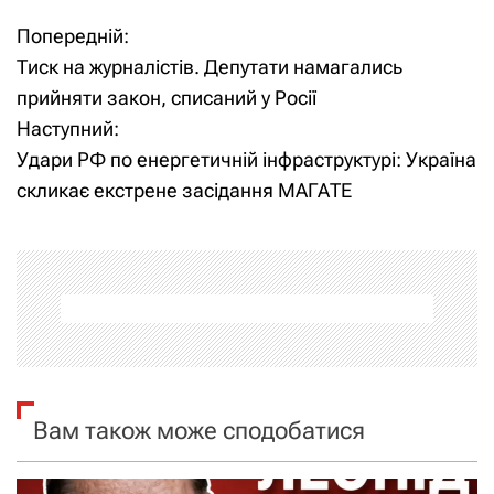
Попередній:
Н
Тиск на журналістів. Депутати намагались
а
прийняти закон, списаний у Росії
Наступний:
в
Удари РФ по енергетичній інфраструктурі: Україна
і
скликає екстрене засідання МАГАТЕ
г
а
ц
і
я
Вам також може сподобатися
з