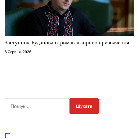
Заступник Буданова отримав «жирне» призначення
8 Серпня, 2026
П
о
ш
у
к