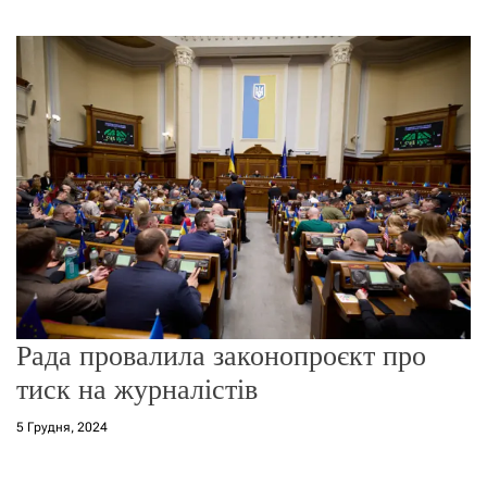
г
о
р
е
ж
и
м
у
Рада провалила законопроєкт про
тиск на журналістів
5 Грудня, 2024