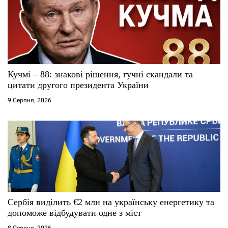
а
п
и
с
Кучмі – 88: знакові рішення, гучні скандали та
цитати другого президента України
і
9 Серпня, 2026
в
Сербія виділить €2 млн на українську енергетику та
допоможе відбудувати одне з міст
8 Серпня, 2026