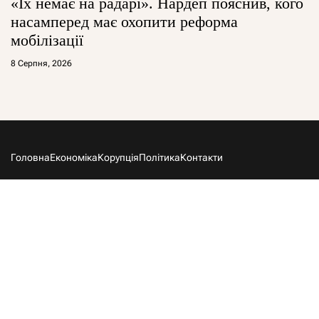
«Їх немає на радарі». Нардеп пояснив, кого
насамперед має охопити реформа
мобілізації
8 Серпня, 2026
Головна
Економіка
Корупція
Політика
Контакти