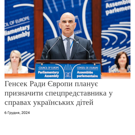
г
о
р
е
ж
и
м
у
Генсек Ради Європи планує
призначити спецпредставника у
справах українських дітей
6 Грудня, 2024