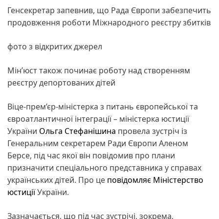
Генсекретар запевнив, що Рада Європи забезпечить
продовження роботи Міжнародного реєстру збитків
фото з відкритих джерел
Мін’юст також починає роботу над створенням
реєстру депортованих дітей
Віце-прем’єр-міністерка з питань європейської та
євроатлантичної інтеграції – міністерка юстиції
України
Ольга Стефанішина
провела зустріч із
Генеральним секретарем Ради Європи Аленом
Берсе, під час якої він повідомив про плани
призначити спеціального представника у справах
українських дітей. Про це
повідомляє
Міністерство
юстиції
України.
Зазначається, що під час зустрічі, зокрема,