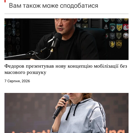
я
Вам також може сподобатися
з
а
п
и
с
Федоров презентував нову концепцію мобілізації без
масового розшуку
і
7 Серпня, 2026
в