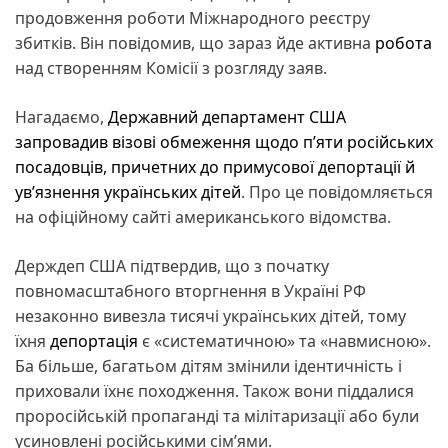
продовження роботи Міжнародного реєстру
збитків. Він повідомив, що зараз йде активна
робота
над створенням Комісії з розгляду заяв.
Нагадаємо,
Державний департамент США
запровадив візові обмеження щодо п’яти російських
посадовців, причетних до примусової депортації й
ув’язнення українських дітей
. Про це повідомляється
на офіційному сайті американського відомства.
Держдеп США підтвердив, що з початку
повномасштабного вторгнення в Україні РФ
незаконно вивезла тисячі українських дітей, тому
їхня
депортація
є «систематичною» та «навмисною».
Ба більше, багатьом дітям змінили ідентичність і
приховали їхнє походження. Також вони піддалися
проросійській пропаганді та мілітаризації або були
усиновлені російськими сім’ями.