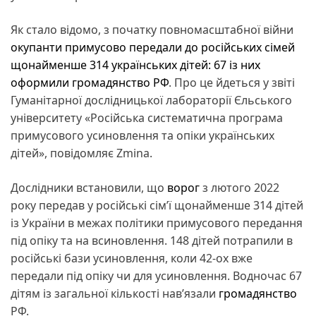
Як стало відомо, з початку повномасштабної війни
окупанти примусово передали до російських сімей
щонайменше 314 українських дітей: 67 із них
оформили громадянство РФ
. Про це йдеться у звіті
Гуманітарної дослідницької лабораторії Єльського
університету «Російська систематична програма
примусового усиновлення та опіки українських
дітей», повідомляє Zmina.
Дослідники встановили, що
ворог
з лютого 2022
року передав у російські сімʼї щонайменше 314 дітей
із України в межах політики примусового передання
під опіку та на всиновлення. 148 дітей потрапили в
російські бази усиновлення, коли 42-ох вже
передали під опіку чи для усиновлення. Водночас 67
дітям із загальної кількості навʼязали
громадянство
РФ.