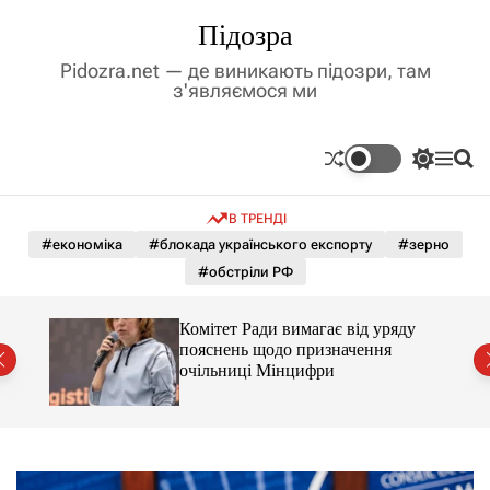
П
Підозра
е
р
Pidozra.net — де виникають підозри, там
е
з'являємося ми
й
т
и
П
М
П
д
е
е
о
р
н
ш
о
В ТРЕНДІ
е
ю
у
в
м
к
#економіка
#блокада українського експорту
#зерно
м
и
#обстріли РФ
і
к
а
с
ч
т
Комітет Ради вимагає від уряду
к
у
пояснень щодо призначення
о
очільниці Мінцифри
л
ь
о
р
о
в
о