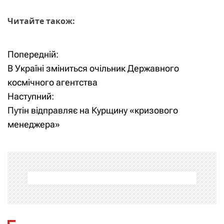
Читайте також:
Попередній:
Н
В Україні зміниться очільник Державного
а
космічного агентства
Наступний:
в
Путін відправляє на Курщину «кризового
і
менеджера»
г
а
ц
і