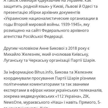
А також семінари «Двуязычие на Украине. Как
защитить родной язык» у Києві, Львові й Одесі та
презентацію збірки архівних документів
«Украинские националистические организации в
годы Второй мировой войны. 1939-1945», яку
розміщено на сайті Федерального архівного
агентства Російської Федерації.
Другим чоловіком Анне Бикової з 2018 року є
Михайло Железняк, який очолював Київську,
Луганську та Черкаську організації Партії Шарія.
За інформацією Bihus.info, Бикова та Железняк
координували просування Партії Шарія різними
політичними коментаторами та так званими
експертами в ефірах низки українських телеканалів,
зокрема медведчуківських «112 Україна», ZIK,
NewsOne, мураєвського «Наш» і навіть Прямого, 5-