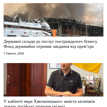
з
а
п
и
с
Державні склади до послуг постраждалого бізнесу.
Фонд держмайна отримав завдання від прем’єра
і
7 Серпня, 2026
в
У кабінеті мера Хмельницького замість килимків
лежать російські прапори (відео)