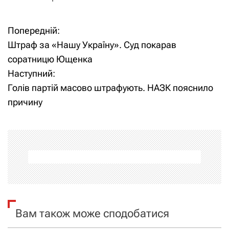
Попередній:
Н
Штраф за «Нашу Україну». Суд покарав
а
соратницю Ющенка
Наступний:
в
Голів партій масово штрафують. НАЗК пояснило
і
причину
г
а
ц
і
я
Вам також може сподобатися