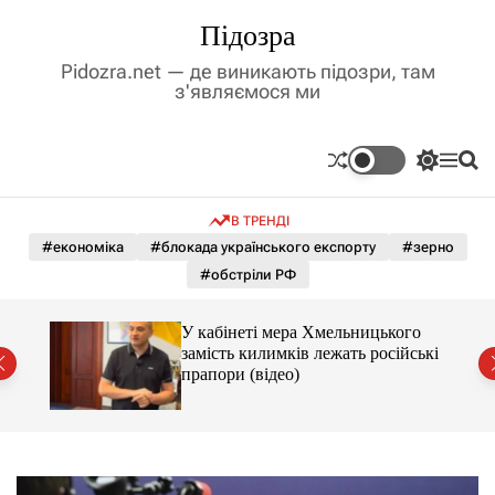
П
Підозра
е
р
Pidozra.net — де виникають підозри, там
е
з'являємося ми
й
т
и
П
М
П
д
е
е
о
р
н
ш
о
В ТРЕНДІ
е
ю
у
в
м
к
#економіка
#блокада українського експорту
#зерно
м
и
#обстріли РФ
і
к
а
с
ч
т
У кабінеті мера Хмельницького
к
у
замість килимків лежать російські
о
від
прапори (відео)
л
ь
о
р
о
в
о