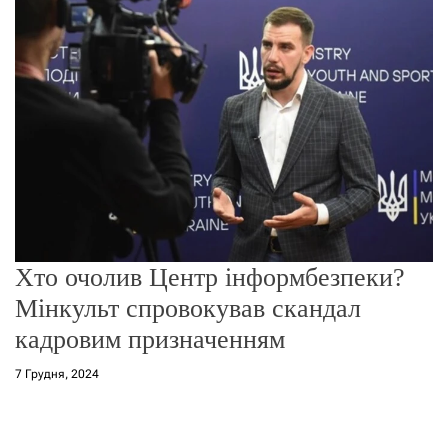
г
о
р
е
ж
и
м
у
Хто очолив Центр інформбезпеки?
Мінкульт спровокував скандал
кадровим призначенням
7 Грудня, 2024