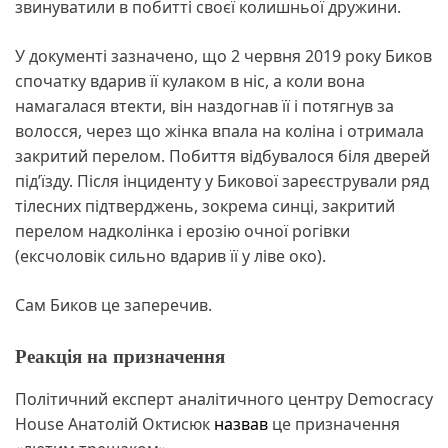
звинуватили в побитті своєї колишньої дружини.
У документі зазначено, що 2 червня 2019 року Биков
спочатку вдарив її кулаком в ніс, а коли вона
намагалася втекти, він наздогнав її і потягнув за
волосся, через що жінка впала на коліна і отримала
закритий перелом. Побиття відбувалося біля дверей
під’їзду. Після інциденту у Бикової зареєстрували ряд
тілесних підтверджень, зокрема синці, закритий
перелом надколінка і ерозію очної рогівки
(ексчоловік сильно вдарив її у ліве око).
Сам Биков це заперечив.
Реакція на призначення
Політичний експерт аналітичного центру Democracy
House Анатолій Октисюк
назвав
це призначення