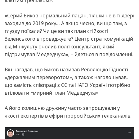
«лютим трешаком».
«Серий Биков нормальний пацан, тільки не в ті двері
заходив до 2019 року… А якщо чесно, ви що там, з
глузду поїхали? Чи це ви так план стійкості
Зеленського впроваджуєте? Центр страткомунікацій
від Мінкульту очолив політконсультант, який
підтримував Медведчука», – йдеться в повідомленні.
Він нагадав, що Биков називав Революцію Гідності
«державним переворотом», а також наголошував,
що замість співпраці з ЄС та НАТО Україні потрібно
втілювати «мирний план Медведчука».
А його колишню дружину часто запрошували у
якості експертів в ефіри проросійських телеканалів.