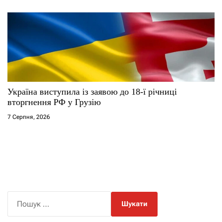
Україна виступила із заявою до 18-ї річниці
вторгнення РФ у Грузію
7 Серпня, 2026
П
о
ш