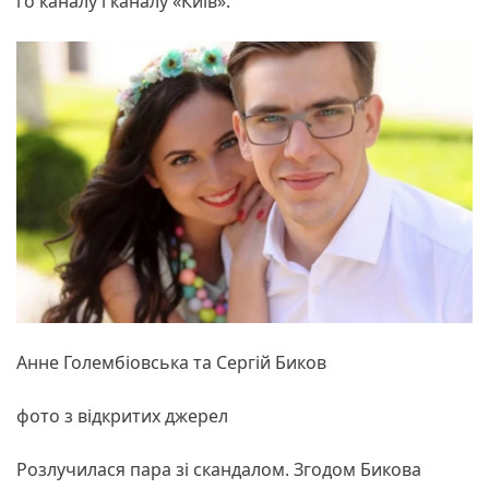
го каналу і каналу «Київ».
Анне Голембіовська та Сергій Биков
фото з відкритих джерел
Розлучилася пара зі скандалом. Згодом Бикова