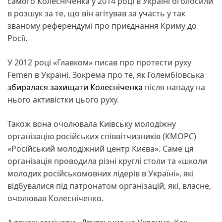
самого Колесніченка у 2014 році в Україні оголосили
в розшук за те, що він агітував за участь у так
званому референдумі про приєднання Криму до
Росії.
У 2012 році «Главком» писав про протести руху
Femen в Україні. Зокрема про те, як Голембіовська
збиралася захищати Колесніченка
після нападу на
нього активістки цього руху.
Також вона очолювала Київську молодіжну
організацію російських співвітчизників (КМОРС)
«Російський молодіжний центр Києва». Саме ця
організація проводила різні круглі столи та «школи
молодих російськомовних лідерів в Україні», які
відбувалися під патронатом організацій, які, власне,
очолював Колесніченко.