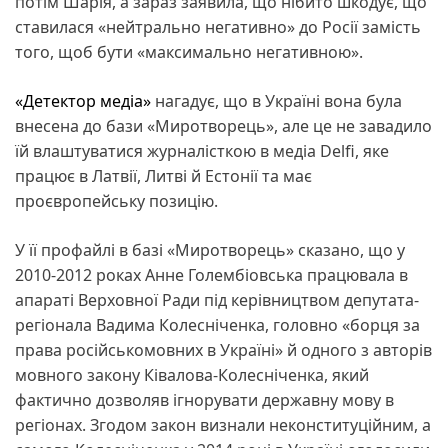
потім Шарія, а зараз заявила, що нібито шкодує, що
ставилася «нейтрально негативно» до Росії замість
того, щоб бути «максимально негативною».
«Детектор медіа»
нагадує, що в Україні вона була
внесена до бази «Миротворець», але це не завадило
їй влаштуватися журналісткою в медіа Delfi, яке
працює в Латвії, Литві й Естонії та має
проєвропейську позицію.
У її профайлі в базі «Миротворець» сказано, що у
2010-2012 роках Анне Голембіовська працювала в
апараті Верховної Ради під керівництвом депутата-
регіонала Вадима Колесніченка, головно «борця за
права російськомовних в Україні» й одного з авторів
мовного закону Ківалова-Колесніченка, який
фактично дозволяв ігнорувати державну мову в
регіонах. Згодом закон визнали неконституційним, а