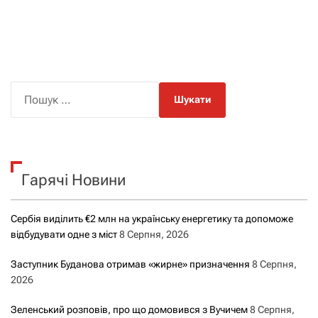
П
о
ш
у
к
Гарячі Новини
:
Сербія виділить €2 млн на українську енергетику та допоможе
відбудувати одне з міст
8 Серпня, 2026
Заступник Буданова отримав «жирне» призначення
8 Серпня,
2026
Зеленський розповів, про що домовився з Вучичем
8 Серпня,