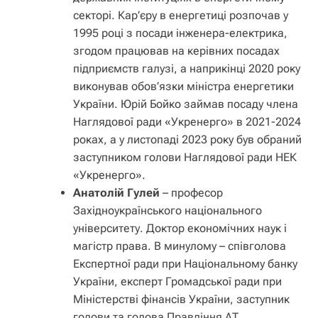
секторі. Кар’єру в енергетиці розпочав у
1995 році з посади інженера-електрика,
згодом працював на керівних посадах
підприємств галузі, а наприкінці 2020 року
виконував обов’язки міністра енергетики
України. Юрій Бойко займав посаду члена
Наглядової ради «Укренерго» в 2021-2024
роках, а у листопаді 2023 року був обраний
заступником голови Наглядової ради НЕК
«Укренерго».
Анатолій Гулей
– професор
Західноукраїнського національного
університету. Доктор економічних наук і
магістр права. В минулому – співголова
Експертної ради при Національному банку
України, експерт Громадської ради при
Міністерстві фінансів України, заступник
голови та голова Правління АТ