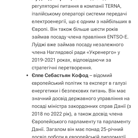
регуляторні питання в компанії TERNA,
італійському операторі системи передачі
електроенергії, що є одним з найбільших в
Європі. Він також більше шести років
займав посаду члена правління ENTSO-E.
Луїджі вже займав посаду незалежного
члена Наглядової ради «Укренерго» у
2019-2021 роках, відповідаючи за
стратегічні перетворення.
Єппе Себастьян Кофод
– відомий
європейський політик та експерт в галузі
енергетики і безпекових питань. Він має
значний досвід державного управління на
посаді міністра закордонних справ Данії (з
2018 по 2022 рік), а також досвід члена
Європейського парламенту та парламенту
Данії. Загалом він має понад 25-річний
досвід роботи в європейській дипломатії,