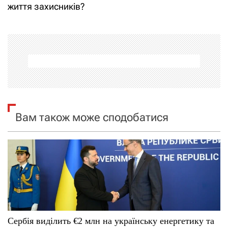
і
життя захисників?
г
а
ц
і
я
Вам також може сподобатися
з
а
п
и
с
Сербія виділить €2 млн на українську енергетику та