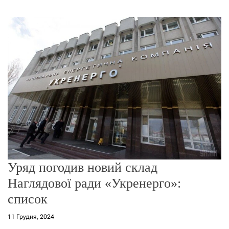
г
о
р
е
ж
и
м
у
Уряд погодив новий склад
Наглядової ради «Укренерго»:
список
11 Грудня, 2024