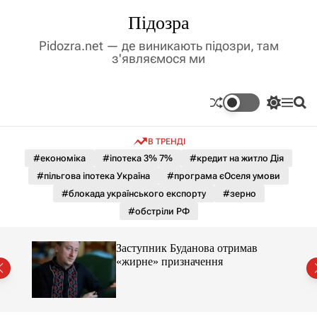
П
Підозра
е
р
Pidozra.net — де виникають підозри, там
е
з'являємося ми
й
т
и
П
М
П
д
е
е
о
р
н
ш
о
В ТРЕНДІ
е
ю
у
в
м
к
#економіка
#іпотека 3% 7%
#кредит на житло Дія
м
и
#пільгова іпотека Україна
#програма єОселя умови
і
к
а
с
#блокада українського експорту
#зерно
ч
т
#обстріли РФ
к
у
о
л
Заступник Буданова отримав
ь
«жирне» призначення
о
міст
р
о
в
о