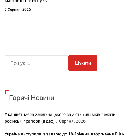
масового розшуку
7 Серпня, 2026
П
о
ш
у
к
Гарячі Новини
:
У кабінеті мера Хмельницького замість килимків лежать
російські прапори (відео)
7 Серпня, 2026
Україна виступила із заявою до 18-ї річниці вторгнення РФ у