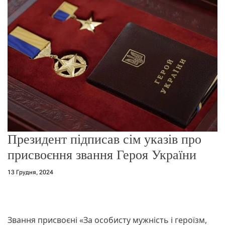
г
о
р
е
ж
и
м
у
Президент підписав сім указів про
присвоєння звання Героя України
13 Грудня, 2024
Звання присвоєні «За особисту мужність і героїзм,