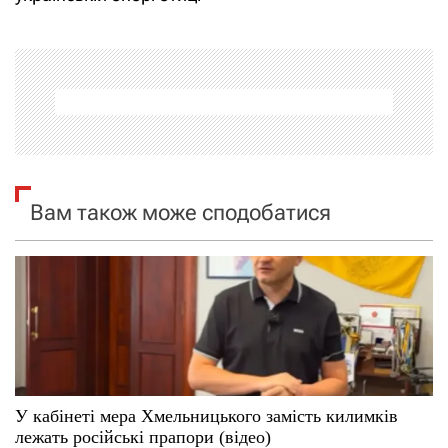
г
а
ц
і
я
Вам також може сподобатися
з
а
п
и
с
У кабінеті мера Хмельницького замість килимків
лежать російські прапори (відео)