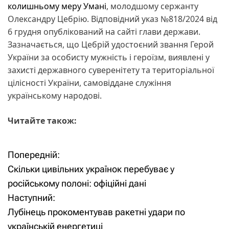
колишньому меру Умані
, молодшому сержанту
Олександру Цебрію. Відповідний указ №818/2024 від
6 грудня опублікований на сайті глави держави.
Зазначається, що Цебрій удостоєний звання Герой
України за особисту мужність і героїзм, виявлені у
захисті державного суверенітету та територіальної
цілісності України, самовіддане служіння
українському народові.
Читайте також:
Попередній:
Н
Скільки цивільних українок перебуває у
а
російському полоні: офіційні дані
Наступний:
в
Лубінець прокоментував ракетні удари по
і
українській енергетиці