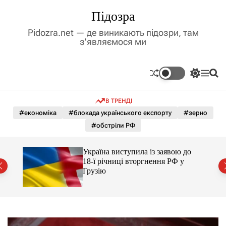
П
Підозра
е
р
Pidozra.net — де виникають підозри, там
е
з'являємося ми
й
т
и
П
М
П
д
е
е
о
р
н
ш
о
В ТРЕНДІ
е
ю
у
в
м
к
#економіка
#блокада українського експорту
#зерно
м
и
#обстріли РФ
і
к
а
с
ч
т
го
Україна виступила із заявою до
к
йські
у
18-ї річниці вторгнення РФ у
о
Грузію
л
ь
о
р
о
в
о