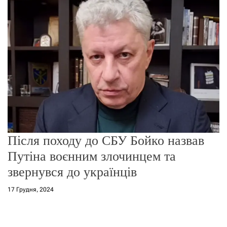
г
о
р
е
ж
и
м
у
Після походу до СБУ Бойко назвав
Путіна воєнним злочинцем та
звернувся до українців
17 Грудня, 2024