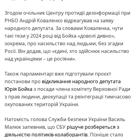
Згодом очільник Центру протидії дезінформації при
РНБО Андрій Коваленко відреагував на заяву
народного депутата. За словами Коваленка, чути
такі тези у 2024 році від Бойка «доволі дивно»,
зокрема, про насильство над людьми, без згадки
Росії. Він додав, що «єдині, хто здійснює насильство
над українцями – це росіяни».
Також парламентарі вже підготували проєкт
постанови про
відкликання народного депутата
Юрія Бойка
з посади члена комітету Верховної Ради
з прав людини, деокупації та реінтеграції тимчасово
окупованих територій України.
Натомість голова Служби безпеки України Василь
Малюк запевнив, що СБУ
рішуче розбереться з
діяльністю політиків-колаборантів
. Пізніше стало