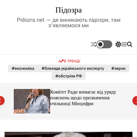
П
Підозра
е
р
Pidozra.net — де виникають підозри, там
е
з'являємося ми
й
т
и
П
М
П
д
е
е
о
р
н
ш
о
В ТРЕНДІ
е
ю
у
в
м
к
#економіка
#блокада українського експорту
#зерно
м
и
#обстріли РФ
і
к
а
с
ч
т
Комітет Ради вимагає від уряду
к
у
пояснень щодо призначення
о
очільниці Мінцифри
л
ь
о
р
о
в
о