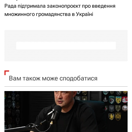
Рада підтримала законопроєкт про введення
і
множинного громадянства в Україні
г
а
ц
і
я
Вам також може сподобатися
з
а
п
и