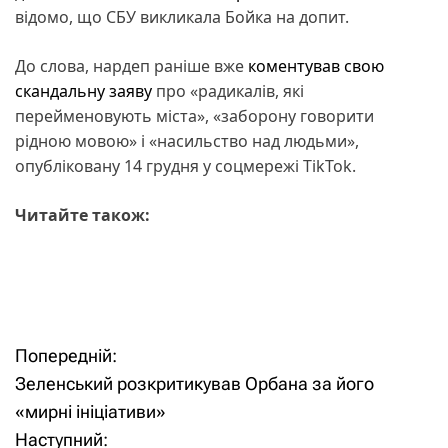
відомо, що СБУ викликала Бойка на допит.
До слова, нардеп раніше вже
коментував свою
скандальну заяву
про «радикалів, які
перейменовують міста», «заборону говорити
рідною мовою» і «насильство над людьми»,
опубліковану 14 грудня у соцмережі TikTok.
Читайте також:
Попередній:
Н
Зеленський розкритикував Орбана за його
а
«мирні ініціативи»
Наступний:
в