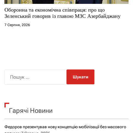
Оборонна та економічна співпраця: про що
Зеленський говорив із главою МЗС Азербайджану
7 Серпня, 2026
П
о
ш
у
к
Гарячі Новини
:
Федоров презентував нову концепцію мобілізації без масового