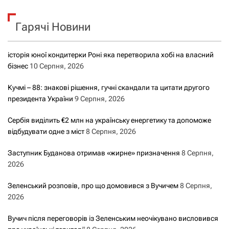
у
к
Гарячі Новини
:
історія юної кондитерки Роні яка перетворила хобі на власний
бізнес
10 Серпня, 2026
Кучмі – 88: знакові рішення, гучні скандали та цитати другого
президента України
9 Серпня, 2026
Сербія виділить €2 млн на українську енергетику та допоможе
відбудувати одне з міст
8 Серпня, 2026
Заступник Буданова отримав «жирне» призначення
8 Серпня,
2026
Зеленський розповів, про що домовився з Вучичем
8 Серпня,
2026
Вучич після переговорів із Зеленським неочікувано висловився