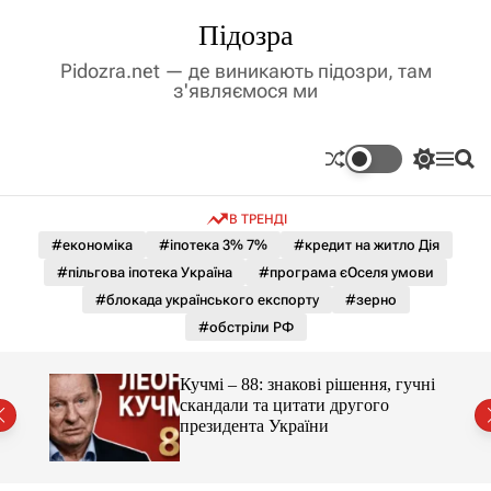
П
Підозра
е
р
Pidozra.net — де виникають підозри, там
е
з'являємося ми
й
т
и
П
М
П
д
е
е
о
р
н
ш
о
В ТРЕНДІ
е
ю
у
в
м
к
#економіка
#іпотека 3% 7%
#кредит на житло Дія
м
и
#пільгова іпотека Україна
#програма єОселя умови
і
к
а
с
#блокада українського експорту
#зерно
ч
т
#обстріли РФ
к
у
о
л
 яка
Кучмі – 88: знакові рішення, гучні
ь
скандали та цитати другого
о
президента України
р
о
в
о