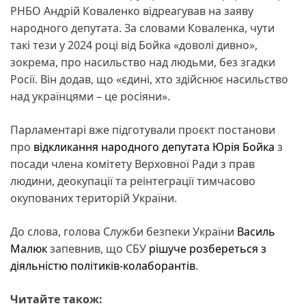
РНБО Андрій Коваленко відреагував на заяву
народного депутата. За словами Коваленка, чути
такі тези у 2024 році від Бойка «доволі дивно»,
зокрема, про насильство над людьми, без згадки
Росії. Він додав, що «єдині, хто здійснює насильство
над українцями – це росіяни».
Парламентарі вже підготували проєкт постанови
про
відкликання народного депутата Юрія Бойка
з
посади члена комітету Верховної Ради з прав
людини, деокупації та реінтеграції тимчасово
окупованих територій України.
До слова, голова Служби безпеки України
Василь
Малюк
запевнив, що СБУ
рішуче розбереться з
діяльністю політиків-колаборантів
.
Читайте також: