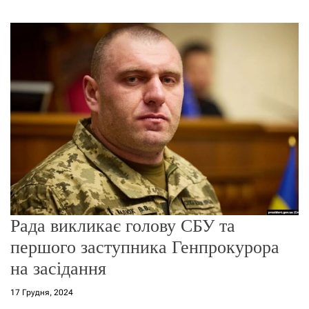
г
о
р
е
ж
и
м
у
Рада викликає голову СБУ та
першого заступника Генпрокурора
на засідання
17 Грудня, 2024