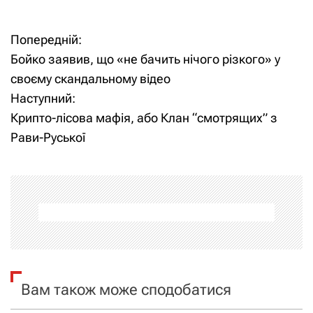
Попередній:
Н
Бойко заявив, що «не бачить нічого різкого» у
а
своєму скандальному відео
Наступний:
в
Крипто-лісова мафія, або Клан “смотрящих” з
і
Рави-Руської
г
а
ц
і
я
Вам також може сподобатися