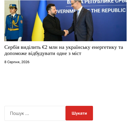
Сербія виділить €2 млн на українську енергетику та
допоможе відбудувати одне з міст
8 Серпня, 2026
П
о
ш