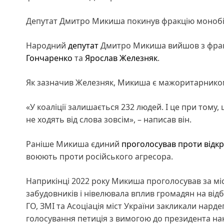
Депутат Дмитро Микиша покинув фракцію моноб
Народний
депутат
Дмитро Микиша вийшов з фракц
Гончаренко
та
Ярослав Железняк
.
Як зазначив Железняк, Микиша є мажоритарником
«У коаліції залишається 232 людей. І це при тому, 
не ходять від слова зовсім», – написав він.
Раніше Микиша єдиний
проголосував проти відкр
воюють проти російського агресора.
Наприкінці 2022 року Микиша проголосував за міс
забудовників і нівелювала вплив громадян на від
ГО, ЗМІ та Асоціація міст України закликали нард
голосування петиція з вимогою до президента нак