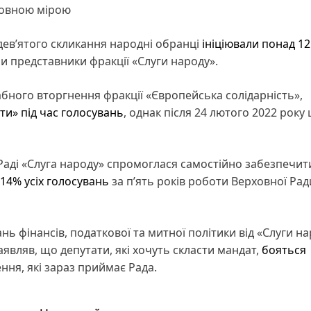
повною мірою
 дев’ятого скликання народні обранці
ініціювали понад 12
и представники фракції «Слуги народу».
бного вторгнення фракції «Європейська солідарність»,
ти» під час голосувань
, однак після 24 лютого 2022 року 
Раді «Слуга народу» спромоглася самостійно забезпечит
14% усіх голосувань
за п’ять років роботи Верховної Рад
нь фінансів, податкової та митної політики від «Слуги н
являв, що депутати, які хочуть скласти мандат,
бояться
ння, які зараз приймає Рада.