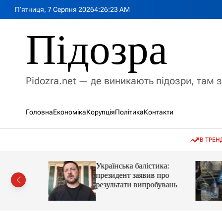
П
П’ятниця, 7 Серпня 2026
4
:
26
:
25
AM
е
р
Підозра
е
й
т
и
Pidozra.net — де виникають підозри, там 
д
о
в
Головна
Економіка
Корупція
Політика
Контакти
м
і
с
В ТРЕН
т
у
номічна
Українська балістика:
о
президент заявив про
ив із
результати випробувань
рбайджану