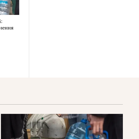
і:
ьнення