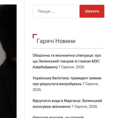
о
р
П
о
о
в
о
ш
г
у
о
р
к
е
Гарячі Новини
:
ж
и
м
у
Оборонна та економічна співпраця: про
що Зеленський говорив із главою МЗС
Азербайджану
7 Серпня, 2026
Українська балістика: президент заявив
про результати випробувань
7 Серпня,
2026
Відсутність води в Марганці: Зеленський
анонсував звільнення
7 Серпня, 2026
Федоров відповів, чи готовий