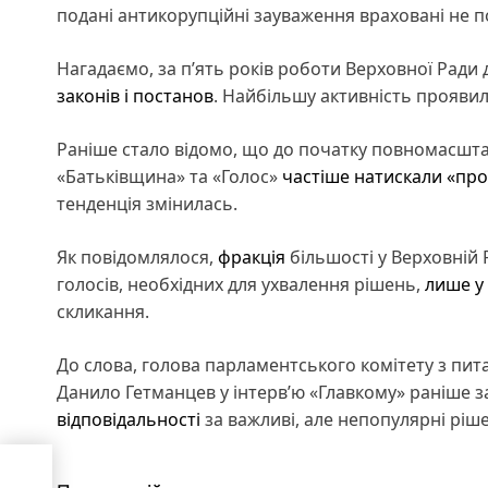
подані антикорупційні зауваження враховані не 
Нагадаємо, за п’ять років роботи Верховної Ради
законів і постанов
. Найбільшу активність проявил
Раніше стало відомо, що до початку повномасшта
«Батьківщина» та «Голос»
частіше натискали «про
тенденція змінилась.
Як повідомлялося,
фракція
більшості у Верховній 
голосів, необхідних для ухвалення рішень,
лише у 
скликання.
До слова, голова парламентського комітету з пита
Данило Гетманцев у інтерв’ю «Главкому» раніше за
відповідальності
за важливі, але непопулярні ріше
ться