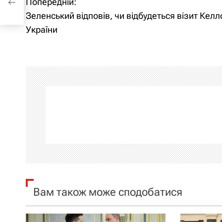
Попередній:
Н
Зеленський відповів, чи відбудеться візит Келл
а
України
в
і
г
а
ц
і
я
Вам також може сподобатися
з
а