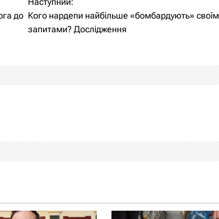
Наступний:
ога до
Кого нардепи найбільше «бомбардують» свої
запитами? Дослідження