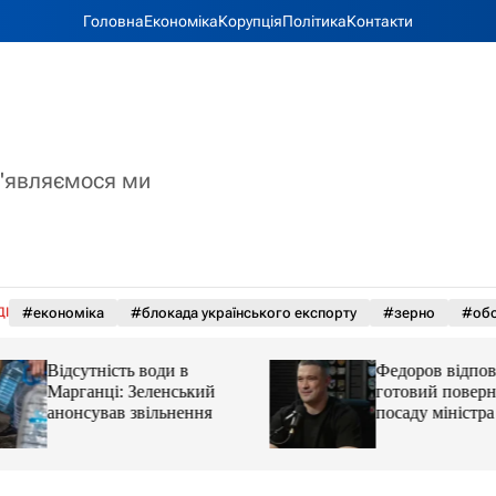
Головна
Економіка
Корупція
Політика
Контакти
з'являємося ми
ДІ
#економіка
#блокада українського експорту
#зерно
#обс
Відсутність води в
Федоров відповів,
Марганці: Зеленський
готовий повернут
анонсував звільнення
посаду міністра 