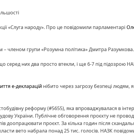
ільшості
ії «Слуга народу». Про це повідомили парламентарі
Ол
 – членом групи «Розумна політика» Дмитра Разумкова.
що серед них два просто втекли, і ще 6-7 під підозрою НАБ
иття е-декларацій
нібито через загрозу безпеці людям, я
тобудівну реформу (#5655), яка впроваджувалася в інте
будову України. Публічне обговорення проєкту не провод
епів доопрацювати проєкт. За кілька годин після скандал
ласти вето набрала понад 25 тис. голосів. НАЗК повідом