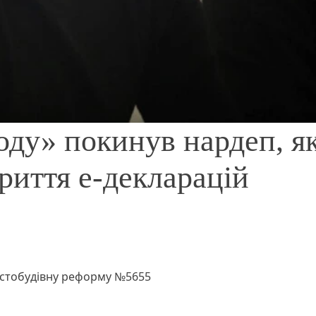
оду» покинув нардеп, я
риття е-декларацій
істобудівну реформу №5655