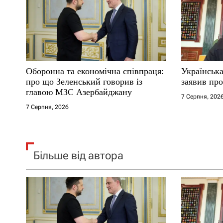
п
и
с
Оборонна та економічна співпраця:
Українська
і
про що Зеленський говорив із
заявив про
главою МЗС Азербайджану
7 Серпня, 202
в
7 Серпня, 2026
Більше від автора