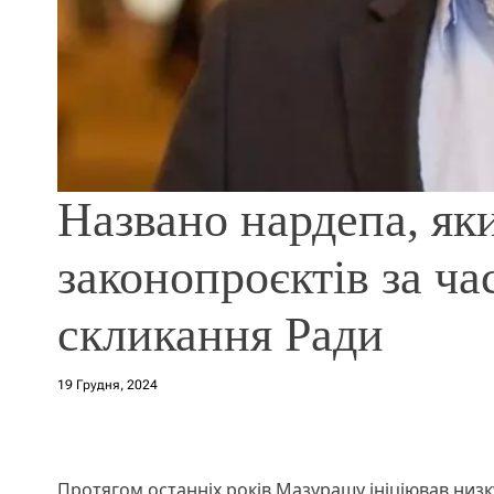
Названо нардепа, як
законопроєктів за ча
скликання Ради
19 Грудня, 2024
Протягом останніх років Мазурашу ініціював низ