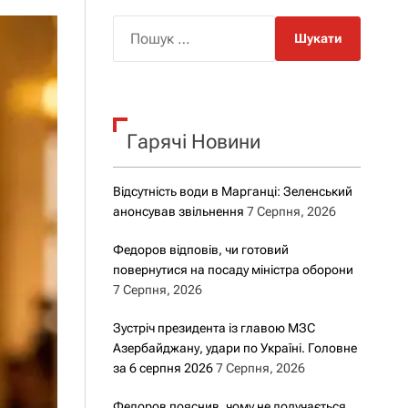
о
р
П
о
о
в
о
ш
г
у
о
р
к
е
Гарячі Новини
:
ж
и
м
у
Відсутність води в Марганці: Зеленський
анонсував звільнення
7 Серпня, 2026
Федоров відповів, чи готовий
повернутися на посаду міністра оборони
7 Серпня, 2026
Зустріч президента із главою МЗС
Азербайджану, удари по Україні. Головне
за 6 серпня 2026
7 Серпня, 2026
Федоров пояснив, чому не долучається