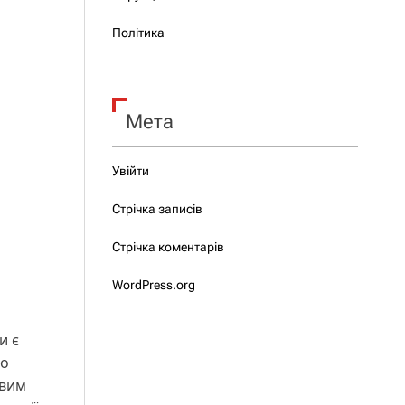
Політика
Мета
Увійти
Стрічка записів
Стрічка коментарів
WordPress.org
и є
ро
ивим