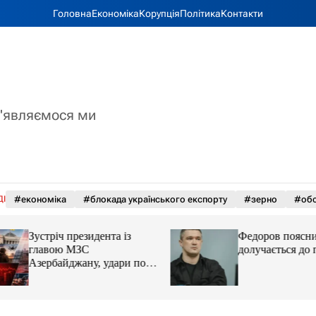
Головна
Економіка
Корупція
Політика
Контакти
з'являємося ми
ДІ
#економіка
#блокада українського експорту
#зерно
#обс
Зустріч президента із
Федоров пояснив,
главою МЗС
долучається до пр
Азербайджану, удари по
Україні. Головне за 6
серпня 2026