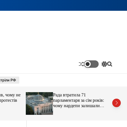
П
П
е
о
р
ш
тріли РФ
е
у
м
к
и
 чому не
Рада втратила 71
к
а
отестів
парламентаря за сім років:
ч
чому нардепи залишали
к
парламент
о
л
ь