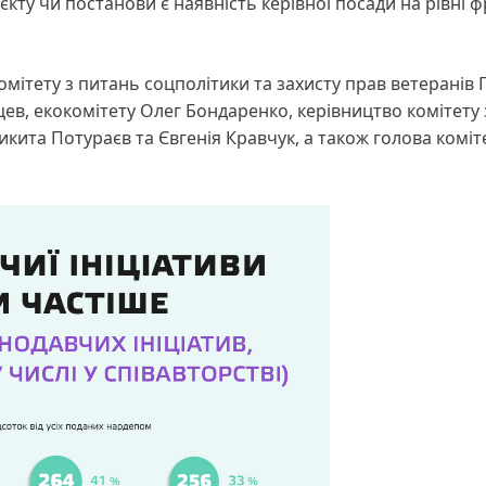
ту чи постанови є наявність керівної посади на рівні ф
комітету з питань соцполітики та захисту прав ветеранів 
ев, екокомітету Олег Бондаренко, керівництво комітету 
кита Потураєв та Євгенія Кравчук, а також голова коміт