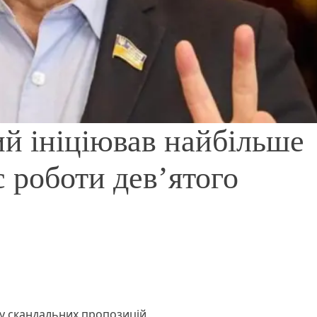
ий ініціював найбільше
с роботи дев’ятого
ку скандальних пропозицій