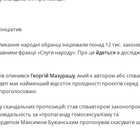
ініціатив
ликання народні обранці ініціювали понад 12 тис. законів
авники фракції «Слуги народу». Про це
йдеться
в дослідж
тів опинився
Георгій Мазурашу
, який є автором або спів
рдеп має найменший відсоток прохідності проєктів серед
и проголосовані.
ку скандальних пропозицій: став співавтором законопроє
овідальність за «пропаганду гомосексуалізму та
нардепом Максимом Бужанським пропонував скасувати 