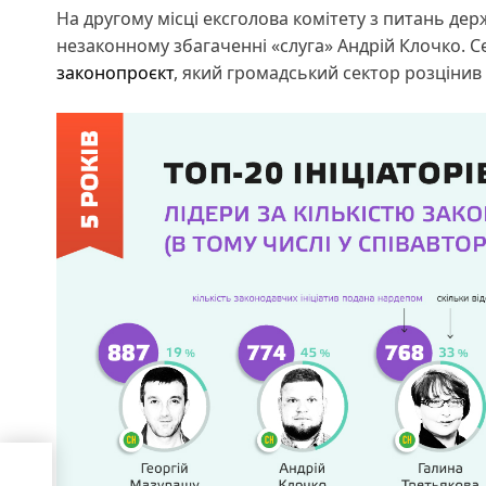
На другому місці ексголова комітету з питань де
незаконному збагаченні «слуга» Андрій Клочко. С
законопроєкт
, який громадський сектор розцінив
и?