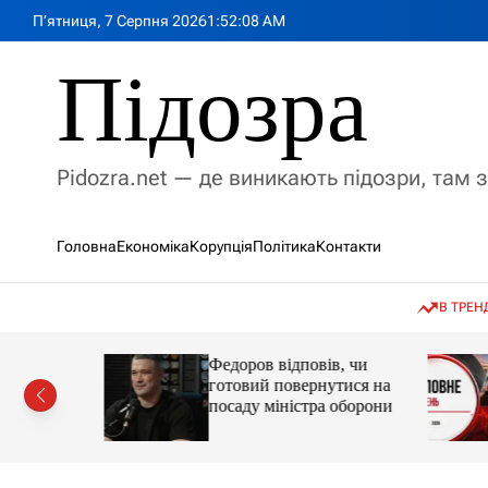
П
П’ятниця, 7 Серпня 2026
1
:
52
:
10
AM
е
р
Підозра
е
й
т
и
Pidozra.net — де виникають підозри, там 
д
о
в
Головна
Економіка
Корупція
Політика
Контакти
м
і
с
В ТРЕН
т
у
 в
Федоров відповів, чи
ський
готовий повернутися на
ення
посаду міністра оборони