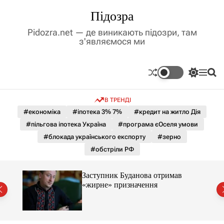
П
Підозра
е
р
Pidozra.net — де виникають підозри, там
е
з'являємося ми
й
т
и
П
М
П
д
е
е
о
р
н
ш
о
В ТРЕНДІ
е
ю
у
в
м
к
#економіка
#іпотека 3% 7%
#кредит на житло Дія
м
и
#пільгова іпотека Україна
#програма єОселя умови
і
к
а
с
#блокада українського експорту
#зерно
ч
т
#обстріли РФ
к
у
о
л
Заступник Буданова отримав
ь
«жирне» призначення
о
міст
р
о
в
о