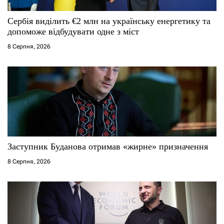
и
с
Сербія виділить €2 млн на українську енергетику та
допоможе відбудувати одне з міст
і
8 Серпня, 2026
в
Заступник Буданова отримав «жирне» призначення
8 Серпня, 2026