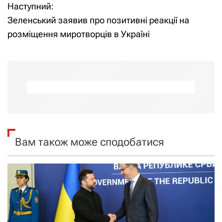
Наступний:
в
Зеленський заявив про позитивні реакції на
і
розміщення миротворців в Україні
г
а
ц
і
я
Вам також може сподобатися
з
а
п