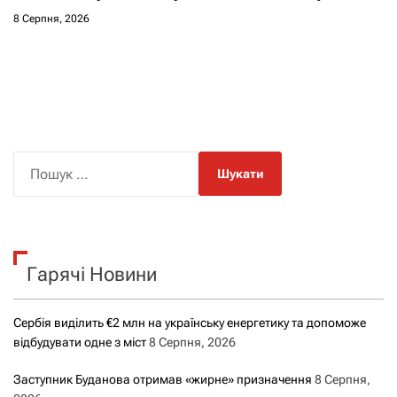
8 Серпня, 2026
П
о
ш
у
к
Гарячі Новини
:
Сербія виділить €2 млн на українську енергетику та допоможе
відбудувати одне з міст
8 Серпня, 2026
Заступник Буданова отримав «жирне» призначення
8 Серпня,