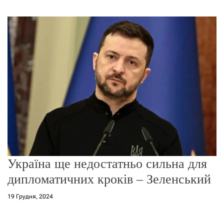
г
о
р
е
ж
и
м
у
Україна ще недостатньо сильна для
дипломатичних кроків – Зеленський
19 Грудня, 2024