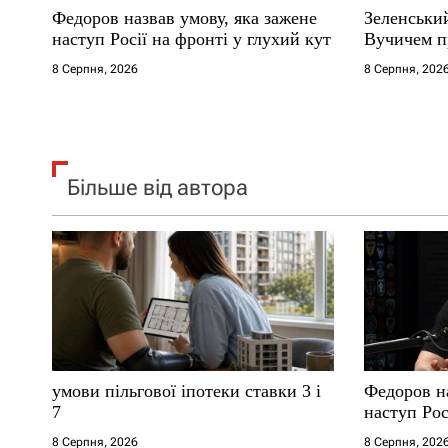
Федоров назвав умову, яка зажене
Зеленськи
і
наступ Росії на фронті у глухий кут
Вучичем п
8 Серпня, 2026
8 Серпня, 202
в
Більше від автора
умови пільгової іпотеки ставки 3 і
Федоров на
7
наступ Рос
8 Серпня, 2026
8 Серпня, 202