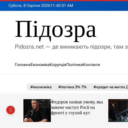
П
Субота, 8 Серпня 2026
11
:
40
:
02
AM
е
р
Підозра
е
й
т
и
Pidozra.net — де виникають підозри, там 
д
о
в
Головна
Економіка
Корупція
Політика
Контакти
м
і
с
т
#економіка
#іпотека 3% 7%
#кредит на житло Д
у
іпотеки
Федоров назвав умову, яка
зажене наступ Росії на
фронті у глухий кут