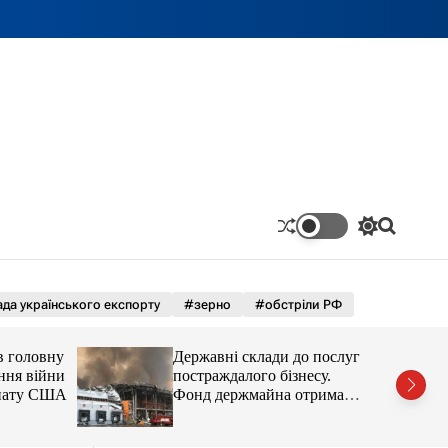
П
П
е
о
р
ш
е
у
м
к
да українського експорту
#зерно
#обстріли РФ
и
к
а
в головну
Державні склади до послуг
ч
ння війни
постраждалого бізнесу.
к
енату США
Фонд держмайна отримав
о
завдання від прем’єра
л
ь