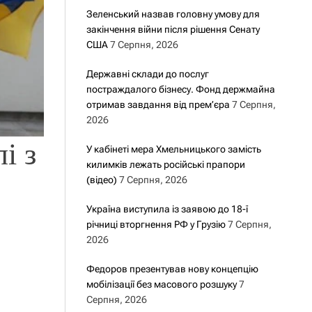
Зеленський назвав головну умову для
закінчення війни після рішення Сенату
США
7 Серпня, 2026
Державні склади до послуг
постраждалого бізнесу. Фонд держмайна
отримав завдання від прем’єра
7 Серпня,
2026
і з
У кабінеті мера Хмельницького замість
килимків лежать російські прапори
(відео)
7 Серпня, 2026
Україна виступила із заявою до 18-ї
річниці вторгнення РФ у Грузію
7 Серпня,
2026
Федоров презентував нову концепцію
мобілізації без масового розшуку
7
Серпня, 2026