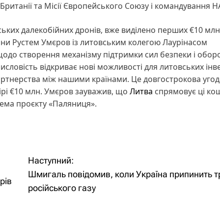
 Британії та Місії Європейського Союзу і командування Н
ьких далекобійних дронів, вже виділено перших €10 млн
они Рустем Умєров із литовським колегою Лаурінасом
до створення механізму підтримки сил безпеки і обор
исловість відкриває нові можливості для литовських інв
ртнерства між нашими країнами. Це довгострокова угода
рі €10 млн. Умєров зауважив, що
Литва
спрямовує ці ко
рема проєкту «Паляниця».
Наступний:
Шмигаль повідомив, коли Україна припинить т
рів
російського газу