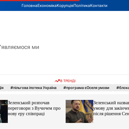
Головна
Економіка
Корупція
Політика
Контакти
з'являємося ми
В ТРЕНДІ
ія
#пільгова іпотека Україна
#програма єОселя умови
#блока
Зеленський розпочав
Зеленський назва
переговори з Вучичем про
умову для закінче
нову еру співпраці
після рішення С