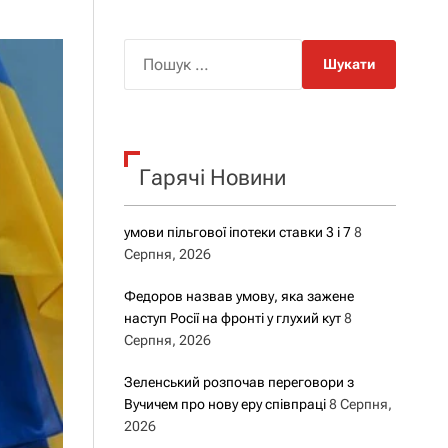
о
р
о
П
в
о
о
г
ш
о
у
р
е
к
ж
Гарячі Новини
:
и
м
у
умови пільгової іпотеки ставки 3 і 7
8
Серпня, 2026
Федоров назвав умову, яка зажене
наступ Росії на фронті у глухий кут
8
Серпня, 2026
Зеленський розпочав переговори з
Вучичем про нову еру співпраці
8 Серпня,
2026