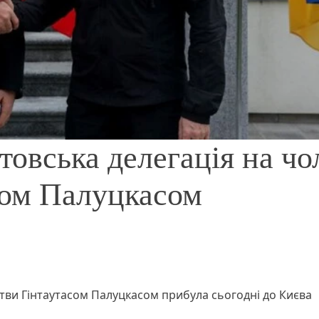
овська делегація на чол
сом Палуцкасом
Литви Гінтаутасом Палуцкасом прибула сьогодні до Києва