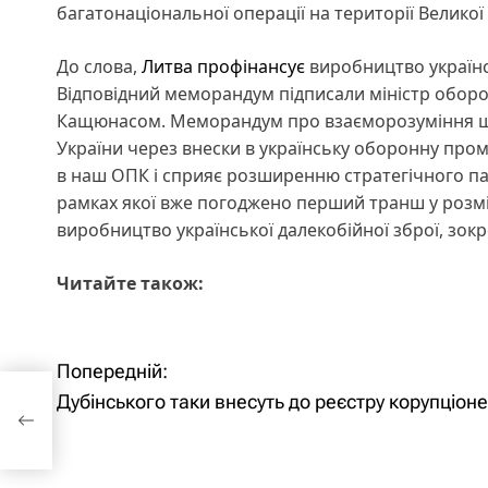
багатонаціональної операції на території Великої
До слова,
Литва профінансує
виробництво українс
Відповідний меморандум підписали міністр обор
Кащюнасом. Меморандум про взаєморозуміння що
України через внески в українську оборонну пром
в наш ОПК і сприяє розширенню стратегічного па
рамках якої вже погоджено перший транш у розмі
виробництво української далекобійної зброї, зок
Читайте також:
Н
Попередній:
Дубінського таки внесуть до реєстру корупціоне
а
в