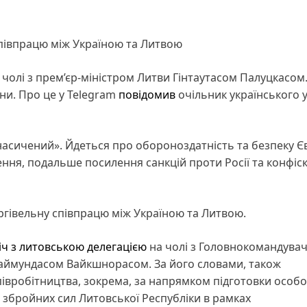
півпрацю між Україною та Литвою
а чолі з прем’єр-міністром Литви Гінтаутасом Палуцкасом
ни. Про це у Telegram
повідомив
очільник українського 
насичений». Йдеться про обороноздатність та безпеку Є
ення, подальше посилення санкцій проти Росії та конфіск
ргівельну співпрацю між Україною та Литвою.
іч з литовською делегацією
на чолі з Головнокомандува
Раймундасом Вайкшнорасом. За його словами, також
івробітництва, зокрема, за напрямком підготовки особ
в збройних сил Литовської Республіки в рамках