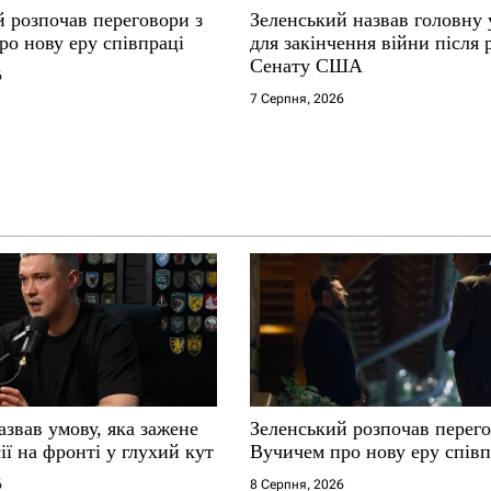
й розпочав переговори з
Зеленський назвав головну
ро нову еру співпраці
для закінчення війни після
Сенату США
6
7 Серпня, 2026
звав умову, яка зажене
Зеленський розпочав перего
ії на фронті у глухий кут
Вучичем про нову еру співп
6
8 Серпня, 2026