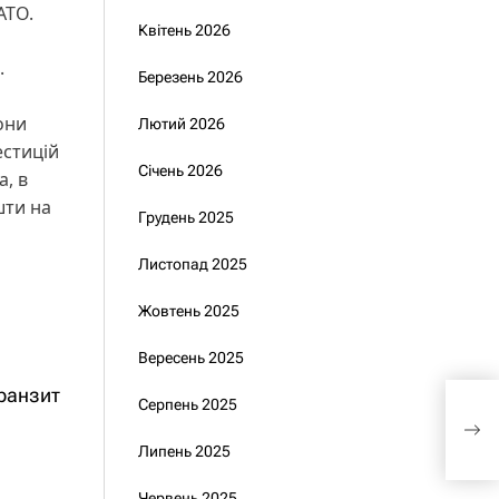
АТО.
Квітень 2026
.
Березень 2026
они
Лютий 2026
естицій
Січень 2026
, в
шти на
Грудень 2025
Листопад 2025
Жовтень 2025
Вересень 2025
ранзит
Серпень 2025
Шми
при
Липень 2025
Червень 2025