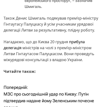
європейського простору», – зазначив
Шмигаль.
Також Денис Шмигаль подякував прем’єр-міністру
Гінтаутасу Палуцкасу й усім учасникам урядової
делегації Литви за результативну, плідну роботу.
Нагадаємо, що до Києва 20 грудня
прибула
делегація
міністрів на чолі з прем’єр-міністром
Литви Гінтаутасом Палуцкасом. Вони проведуть
міжурядові консультації з владою України.
Читайте також:
Попередній:
Н
МЗС про сьогоднішній удар по Києву: Путін
а
підтвердив надане йому Зеленським почесне