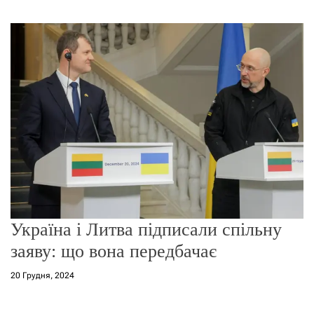
г
о
р
е
ж
и
м
у
Україна і Литва підписали спільну
заяву: що вона передбачає
20 Грудня, 2024