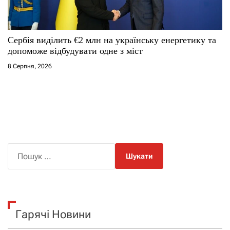
Сербія виділить €2 млн на українську енергетику та
допоможе відбудувати одне з міст
8 Серпня, 2026
П
о
ш
у
к
Гарячі Новини
: