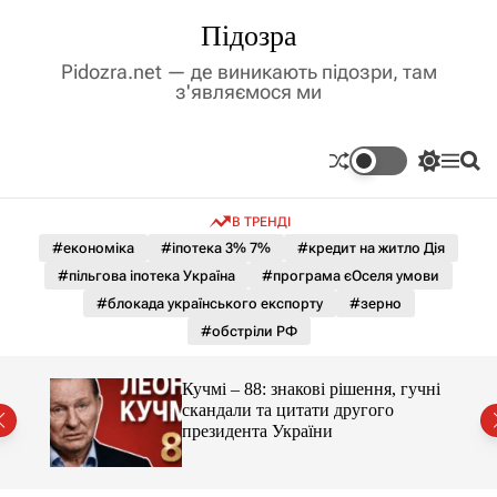
П
Підозра
е
р
Pidozra.net — де виникають підозри, там
е
з'являємося ми
й
т
и
П
М
П
д
е
е
о
р
н
ш
о
В ТРЕНДІ
е
ю
у
в
м
к
#економіка
#іпотека 3% 7%
#кредит на житло Дія
м
и
#пільгова іпотека Україна
#програма єОселя умови
і
к
а
с
#блокада українського експорту
#зерно
ч
т
#обстріли РФ
к
у
о
л
 яка
Кучмі – 88: знакові рішення, гучні
ь
скандали та цитати другого
о
президента України
р
о
в
о