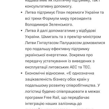
надаватиме як політичну підтримку, так і
консультативну допомогу.
Литва підтримує План перемоги України та
всі треки Формули миру президента
Володимира Зеленського.
Литва й далі допомагатиме у відбудові
України. Шмигаль та з прем’єр-міністром
Литви Гінтаутасом Палуцкасом домовилися
про подальшу ефективну підтримку
української енергетики. Зокрема про
передачу устаткування із виведених з
експлуатації литовських АЕС та ТЕС.
Економічні відносини. «Є однозначна
зацікавленість бізнесу обох країн у
подальшому розвитку співробітництва. У
логістиці будемо співпрацювати в межах
програми Free Rail, що передбачає
інтеграцію наших залізниць до