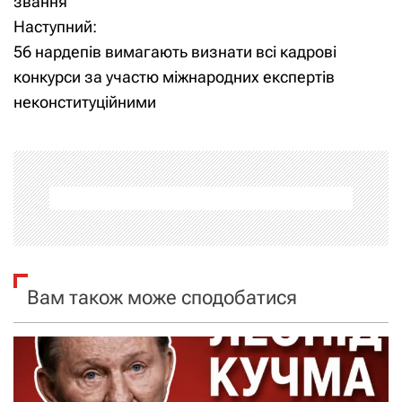
звання
в
Наступний:
і
56 нардепів вимагають визнати всі кадрові
конкурси за участю міжнародних експертів
г
неконституційними
а
ц
і
я
з
Вам також може сподобатися
а
п
и