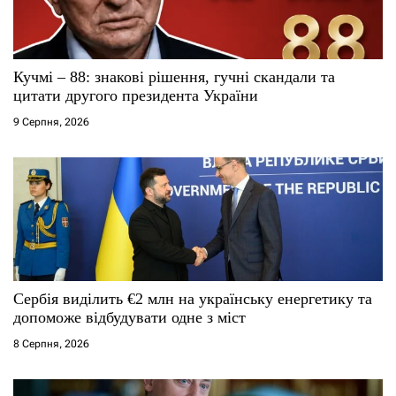
с
і
Кучмі – 88: знакові рішення, гучні скандали та
цитати другого президента України
в
9 Серпня, 2026
Сербія виділить €2 млн на українську енергетику та
допоможе відбудувати одне з міст
8 Серпня, 2026