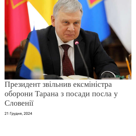
г
о
р
е
ж
и
м
у
Президент звільнив ексміністра
оборони Тарана з посади посла у
Словенії
21 Грудня, 2024