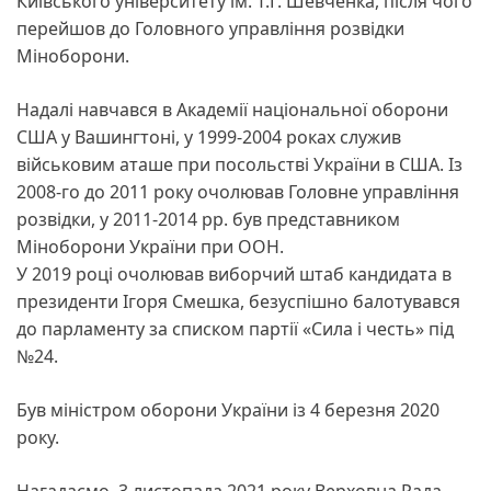
Київського університету ім. Т.Г. Шевченка, після чого
перейшов до Головного управління розвідки
Міноборони.
Надалі навчався в Академії національної оборони
США у Вашингтоні, у 1999-2004 роках служив
військовим аташе при посольстві України в США. Із
2008-го до 2011 року очолював Головне управління
розвідки, у 2011-2014 рр. був представником
Міноборони України при ООН.
У 2019 році очолював виборчий штаб кандидата в
президенти Ігоря Смешка, безуспішно балотувався
до парламенту за списком партії «Сила і честь» під
№24.
Був міністром оборони України із 4 березня 2020
року.