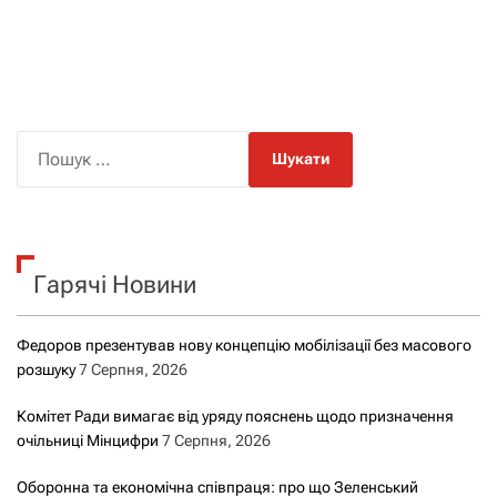
П
о
ш
у
к
Гарячі Новини
:
Федоров презентував нову концепцію мобілізації без масового
розшуку
7 Серпня, 2026
Комітет Ради вимагає від уряду пояснень щодо призначення
очільниці Мінцифри
7 Серпня, 2026
Оборонна та економічна співпраця: про що Зеленський