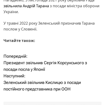
Нагадаємо, 3 листопада 2021 року Верховна Рада
звільнила Андрій Тарана
з посади міністра оборони
України.
У травні 2022 року Зеленський призначив Тарана
послом у Словенії.
Читайте також:
Попередній:
Н
Президент звільнив Сергія Корсунського з
а
посади посла у Японії
Наступний:
в
Зеленський звільнив Кислицю з посади
і
постійного представника при ООН
г