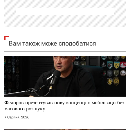
а
ц
і
я
Вам також може сподобатися
з
а
п
и
с
Федоров презентував нову концепцію мобілізації без
масового розшуку
і
7 Серпня, 2026
в