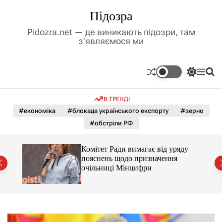
П
Підозра
е
р
Pidozra.net — де виникають підозри, там
е
з'являємося ми
й
т
и
П
М
П
д
е
е
о
р
н
ш
о
В ТРЕНДІ
е
ю
у
в
м
к
#економіка
#блокада українського експорту
#зерно
м
и
#обстріли РФ
і
к
а
с
ч
т
Комітет Ради вимагає від уряду
к
у
пояснень щодо призначення
о
очільниці Мінцифри
л
ь
о
р
о
в
о