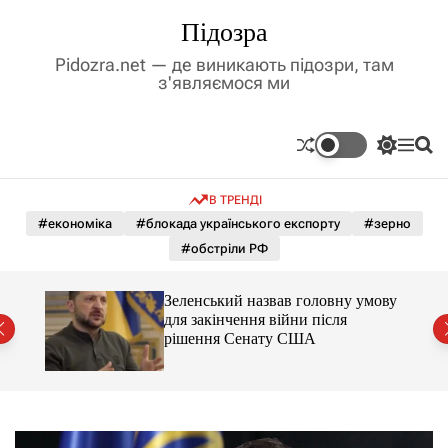
П
Підозра
е
р
Pidozra.net — де виникають підозри, там
е
з'являємося ми
й
т
и
П
М
П
д
е
е
о
р
н
ш
о
В ТРЕНДІ
е
ю
у
в
м
к
#економіка
#блокада українського експорту
#зерно
м
и
#обстріли РФ
і
к
а
с
ч
т
ори з
Зеленський назвав головну умову
к
аці
у
для закінчення війни після
о
рішення Сенату США
л
ь
о
р
о
в
о