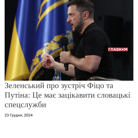
г
о
р
е
ж
и
м
у
Зеленський про зустріч Фіцо та
Путіна: Це має зацікавити словацькі
спецслужби
23 Грудня, 2024