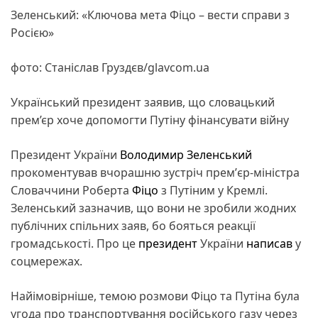
Зеленський: «Ключова мета Фіцо – вести справи з
Росією»
фото: Станіслав Груздєв/glavcom.ua
Український президент заявив, що словацький
прем’єр хоче допомогти Путіну фінансувати війну
Президент України
Володимир Зеленський
прокоментував вчорашню зустріч премʼєр-міністра
Словаччини Роберта
Фіцо
з Путіним у Кремлі.
Зеленський зазначив, що вони не зробили жодних
публічних спільних заяв, бо бояться реакції
громадськості. Про це
президент
України
написав
у
соцмережах.
Найімовірніше, темою розмови Фіцо та Путіна була
угода про транспортування російського газу через