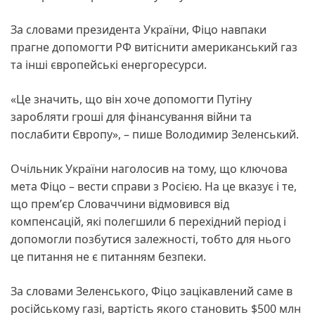
За словами президента України, Фіцо навпаки
прагне допомогти РФ витіснити американський газ
та інші європейські енергоресурси.
«Це значить, що він хоче допомогти Путіну
заробляти гроші для фінансування війни та
послабити Європу», – пише Володимир Зеленський.
Очільник України наголосив на тому, що ключова
мета Фіцо – вести справи з Росією. На це вказує і те,
що премʼєр Словаччини відмовився від
компенсацій, які полегшили б перехідний період і
допомогли позбутися залежності, тобто для нього
це питання не є питанням безпеки.
За словами Зеленського, Фіцо зацікавлений саме в
російському газі, вартість якого становить $500 млн