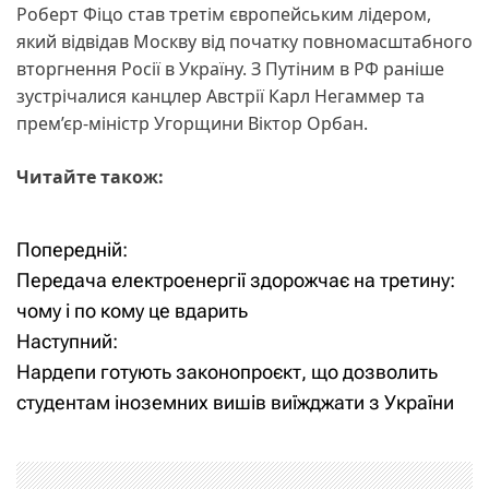
Роберт Фіцо став третім європейським лідером,
який відвідав Москву від початку повномасштабного
вторгнення Росії в Україну. З Путіним в РФ раніше
зустрічалися канцлер Австрії Карл Негаммер та
прем’єр-міністр Угорщини Віктор Орбан.
Читайте також:
Попередній:
Н
Передача електроенергії здорожчає на третину:
а
чому і по кому це вдарить
Наступний:
в
Нардепи готують законопроєкт, що дозволить
і
студентам іноземних вишів виїжджати з України
г