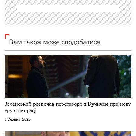
а
ц
і
я
Вам також може сподобатися
з
а
п
и
с
Зеленський розпочав переговори з Вучичем про нову
еру співпраці
і
8 Серпня, 2026
в