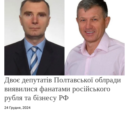
г
о
р
е
ж
и
м
у
Двоє депутатів Полтавської облради
виявилися фанатами російського
рубля та бізнесу РФ
24 Грудня, 2024