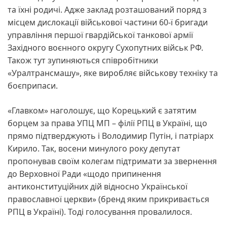
та їхні родичі. Адже заклад розташований поряд з
місцем дислокації військової частини 60-ї бригади
управління першої гвардійської танкової армії
Західного воєнного округу Сухопутних військ РФ.
Також тут зупиняються співробітники
«Уралтрансмашу», яке виробляє військову техніку та
боєприпаси.
«Главком» наголошує, що Корецький є затятим
борцем за права УПЦ МП – філії РПЦ в Україні, що
прямо підтверджують і Володимир Путін, і патріарх
Кирило. Так, восени минулого року депутат
пропонував своїм колегам підтримати за звернення
до Верховної Ради «щодо припинення
антиконституційних дій відносно Української
православної церкви» (бренд яким прикривається
РПЦ в Україні). Тоді голосування провалилося.