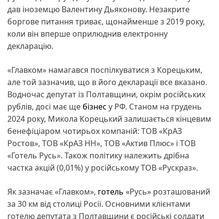
дав іноземцю Валентину Дьяконову. Незакрите
боргове питання триває, щонайменше з 2019 року,
коли він вперше оприлюднив електронну
декларацію.
«Главком» намагався поспілкуватися з Корецьким,
але той зазначив, що в його декларації все вказано.
Водночас депутат із Полтавщини, окрім російських
рублів, досі має ще
бізнес
у РФ. Станом на грудень
2024 року, Микола Корецький залишається кінцевим
бенефіціаром чотирьох компаній: ТОВ «КрАЗ
Ростов», ТОВ «КрАЗ НН», ТОВ «Актив Плюс» і ТОВ
«Готель Русь». Також політику належить дрібна
частка акцій (0,01%) у російському ТОВ «Рускраз».
Як зазначає «Главком»,
готель
«Русь» розташований
за 30 км від столиці Росії. Основними клієнтами
готелю депутата з Полтавщини є російські солдати