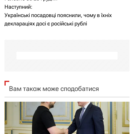
в
Наступний:
і
Українські посадовці пояснили, чому в їхніх
деклараціях досі є російські рублі
г
а
ц
і
я
Вам також може сподобатися
з
а
п
и