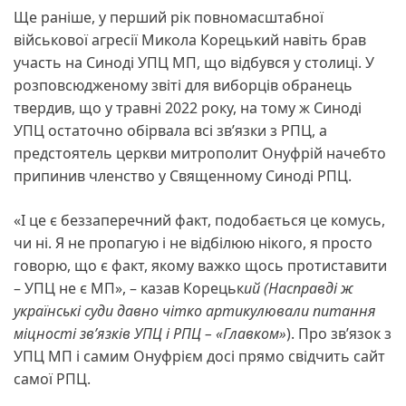
Ще раніше, у перший рік повномасштабної
військової агресії Микола Корецький навіть брав
участь на Синоді УПЦ МП, що відбувся у столиці. У
розповсюдженому звіті для виборців обранець
твердив, що у травні 2022 року, на тому ж Синоді
УПЦ остаточно обірвала всі зв’язки з РПЦ, а
предстоятель церкви митрополит Онуфрій начебто
припинив членство у Священному Синоді РПЦ.
«І це є беззаперечний факт, подобається це комусь,
чи ні. Я не пропагую і не відбілюю нікого, я просто
говорю, що є факт, якому важко щось протиставити
– УПЦ не є МП», – казав Корецьк
ий (Насправді ж
українські суди давно чітко артикулювали питання
міцності зв’язків УПЦ і РПЦ – «Главком»
). Про зв’язок з
УПЦ МП і самим Онуфрієм досі прямо свідчить сайт
самої РПЦ.