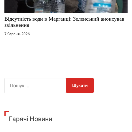
Відсутність води в Марганці: Зеленський анонсував
звільнення
7 Серпня, 2026
П
о
ш
у
к
Гарячі Новини
: