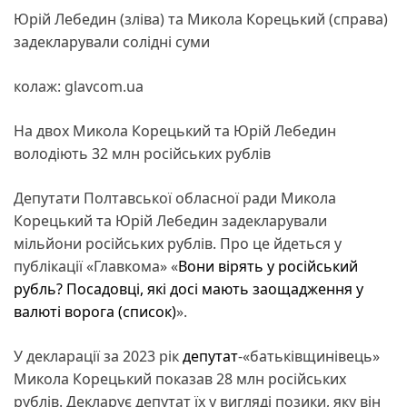
Юрій Лебедин (зліва) та Микола Корецький (справа)
задекларували солідні суми
колаж: glavcom.ua
На двох Микола Корецький та Юрій Лебедин
володіють 32 млн російських рублів
Депутати Полтавської обласної ради Микола
Корецький та Юрій Лебедин задекларували
мільйони російських рублів. Про це йдеться у
публікації «Главкома» «
Вони вірять у російський
рубль? Посадовці, які досі мають заощадження у
валюті ворога (список)
».
У декларації за 2023 рік
депутат
-«батьківщинівець»
Микола Корецький показав 28 млн російських
рублів. Декларує депутат їх у вигляді позики, яку він