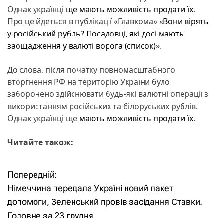
Однак українці
ще мають можливість продати їх
.
Про це йдеться в публікації «Главкома» «
Вони вірять
у російський рубль? Посадовці, які досі мають
заощадження у валюті ворога (список)
».
До слова, після початку повномасштабного
вторгнення РФ на територію України було
заборонено здійснювати будь-які валютні операції з
використанням російських та білоруських рублів.
Однак українці ще
мають можливість продати їх
.
Читайте також:
Попередній:
Н
Німеччина передала Україні новий пакет
а
допомоги, Зеленський провів засідання Ставки.
Головне за 23 грудня