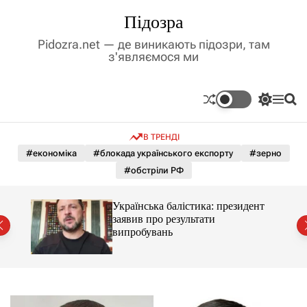
П
Підозра
е
р
Pidozra.net — де виникають підозри, там
е
з'являємося ми
й
т
и
П
М
П
д
е
е
о
р
н
ш
о
В ТРЕНДІ
е
ю
у
в
м
к
#економіка
#блокада українського експорту
#зерно
м
и
#обстріли РФ
і
к
а
с
ч
т
Українська балістика: президент
к
й
у
заявив про результати
о
випробувань
л
ь
о
р
о
в
о