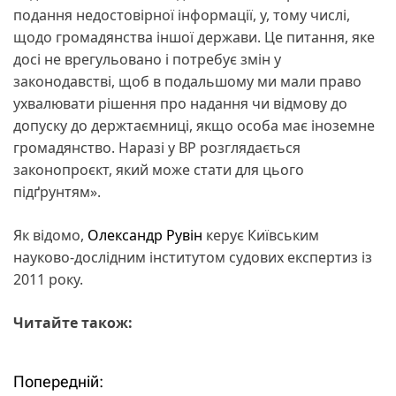
подання недостовірної інформації, у, тому числі,
щодо громадянства іншої держави. Це питання, яке
досі не врегульовано і потребує змін у
законодавстві, щоб в подальшому ми мали право
ухвалювати рішення про надання чи відмову до
допуску до держтаємниці, якщо особа має іноземне
громадянство. Наразі у ВР розглядається
законопроєкт, який може стати для цього
підґрунтям».
Як відомо,
Олександр Рувін
керує Київським
науково-дослідним інститутом судових експертиз із
2011 року.
Читайте також:
Попередній:
Н