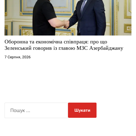
Оборонна та економічна співпраця: про що
Зеленський говорив із главою МЗС Азербайджану
7 Серпня, 2026
П
о
ш
у