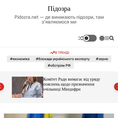
П
Підозра
е
р
Pidozra.net — де виникають підозри, там
е
з'являємося ми
й
т
и
П
М
П
д
е
е
о
р
н
ш
о
В ТРЕНДІ
е
ю
у
в
м
к
#економіка
#блокада українського експорту
#зерно
м
и
#обстріли РФ
і
к
а
с
ч
т
Комітет Ради вимагає від уряду
к
у
пояснень щодо призначення
о
очільниці Мінцифри
л
ь
о
р
о
в
о