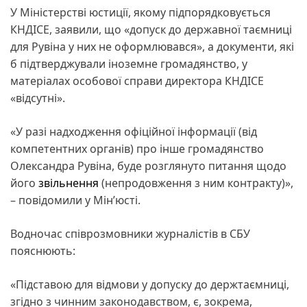
У Міністерстві юстиції, якому підпорядковується
КНДІСЕ, заявили, що «допуск до державної таємниці
для Рувіна у них не оформлювався», а документи, які
б підтверджували іноземне громадянство, у
матеріалах особової справи директора КНДІСЕ
«відсутні».
«У разі надходження офіційної інформації (від
компетентних органів) про інше громадянство
Олександра Рувіна, буде розглянуто питання щодо
його
звільнення
(непродовження з ним контракту)»,
– повідомили у Мін’юсті.
Водночас співрозмовники журналістів в СБУ
пояснюють:
«Підставою для відмови у допуску до держтаємниці,
згідно з чинним законодавством, є, зокрема,