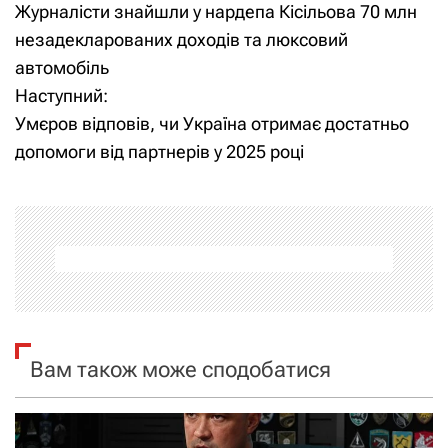
Журналісти знайшли у нардепа Кісільова 70 млн
а
незадекларованих доходів та люксовий
автомобіль
в
Наступний:
і
Умєров відповів, чи Україна отримає достатньо
допомоги від партнерів у 2025 році
г
а
ц
і
я
Вам також може сподобатися
з
а