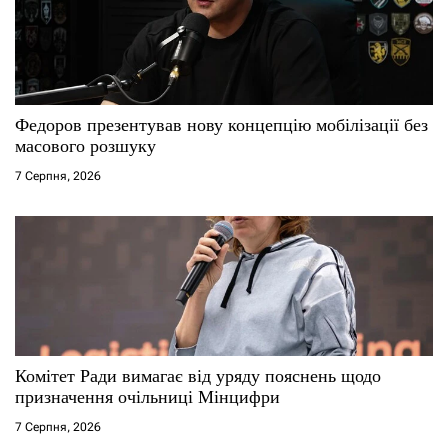
п
и
с
Федоров презентував нову концепцію мобілізації без
і
масового розшуку
7 Серпня, 2026
в
Комітет Ради вимагає від уряду пояснень щодо
призначення очільниці Мінцифри
7 Серпня, 2026