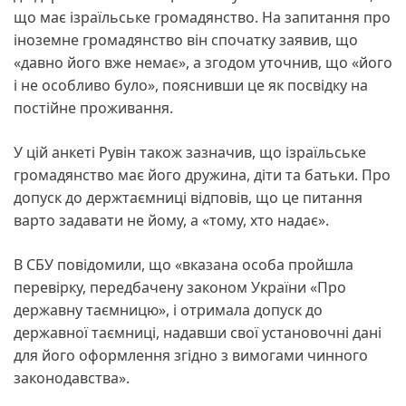
що має ізраїльське громадянство. На запитання про
іноземне громадянство він спочатку заявив, що
«давно його вже немає», а згодом уточнив, що «його
і не особливо було», пояснивши це як посвідку на
постійне проживання.
У цій анкеті Рувін також зазначив, що ізраїльське
громадянство має його дружина, діти та батьки. Про
допуск до держтаємниці відповів, що це питання
варто задавати не йому, а «тому, хто надає».
В СБУ повідомили, що «вказана особа пройшла
перевірку, передбачену законом України «Про
державну таємницю», і отримала допуск до
державної таємниці, надавши свої установочні дані
для його оформлення згідно з вимогами чинного
законодавства».