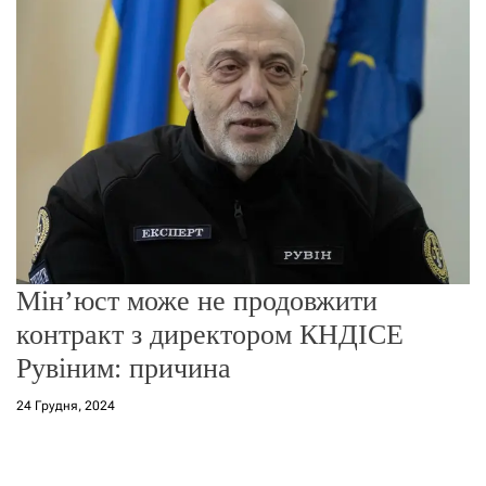
г
о
р
е
ж
и
м
у
Мін’юст може не продовжити
контракт з директором КНДІСЕ
Рувіним: причина
24 Грудня, 2024