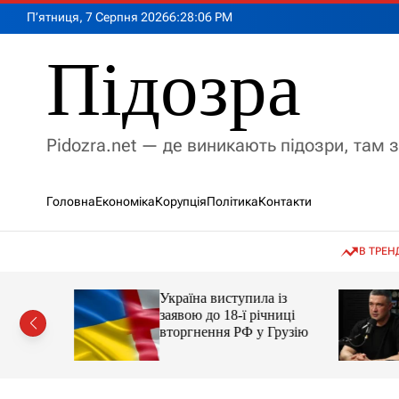
П
П’ятниця, 7 Серпня 2026
6
:
28
:
08
PM
е
р
Підозра
е
й
т
и
Pidozra.net — де виникають підозри, там 
д
о
в
Головна
Економіка
Корупція
Політика
Контакти
м
і
с
В ТРЕН
т
у
Україна виступила із
амість
заявою до 18-ї річниці
російські
вторгнення РФ у Грузію