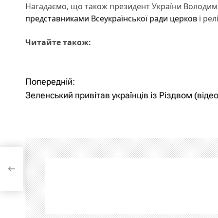
Нагадаємо, що також президент України Володим
представниками Всеукраїнської ради церков
і рел
Читайте також:
Н
Попередній:
Зеленський привітав українців із Різдвом (відео
а
в
і
г
з
а
ц