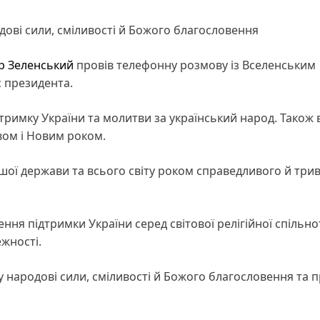
ові сили, сміливості й Божого благословення
р Зеленський
провів телефонну розмову із Вселенським
 президента.
римку України та молитви за український народ. Також 
вом і Новим роком.
ашої держави та всього світу роком справедливого й три
ння підтримки України серед світової релігійної спільно
ежності.
народові сили, сміливості й Божого благословення та п