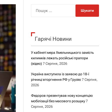
о
р
П
о
о
в
о
ш
г
у
о
р
к
е
Гарячі Новини
:
ж
и
м
у
У кабінеті мера Хмельницького замість
килимків лежать російські прапори
(відео)
7 Серпня, 2026
Україна виступила із заявою до 18-ї
річниці вторгнення РФ у Грузію
7 Серпня,
2026
Федоров презентував нову концепцію
мобілізації без масового розшуку
7
Серпня, 2026