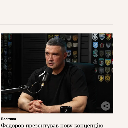
Політика
Федоров презентував нову концепцію