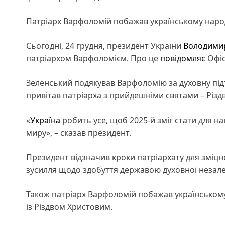
Патріарх Варфоломій побажав українському народ
Сьогодні, 24 грудня, президент України
Володими
патріархом Варфоломієм. Про це
повідомляє
Офіс
Зеленський подякував Варфоломію за духовну підт
привітав патріарха з прийдешніми святами – Різд
«
Україна
робить усе, щоб 2025-й зміг стати для н
миру», – сказав президент.
Президент відзначив кроки патріархату для зміцне
зусилля щодо здобуття державою духовної незал
Також патріарх Варфоломій побажав українському 
із Різдвом Христовим.