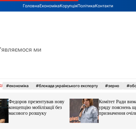
Головна
Економіка
Корупція
Політика
Контакти
з'являємося ми
ДІ
#економіка
#блокада українського експорту
#зерно
#обс
Федоров презентував нову
Комітет Ради вима
концепцію мобілізації без
уряду пояснень щ
масового розшуку
призначення очіл
Мінцифри