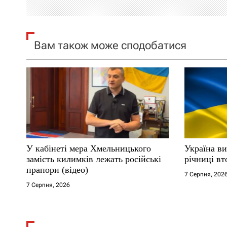
і
я
Вам також може сподобатися
з
а
п
и
с
У кабінеті мера Хмельницького
Україна ви
і
замість килимків лежать російські
річниці вт
прапори (відео)
7 Серпня, 202
в
7 Серпня, 2026