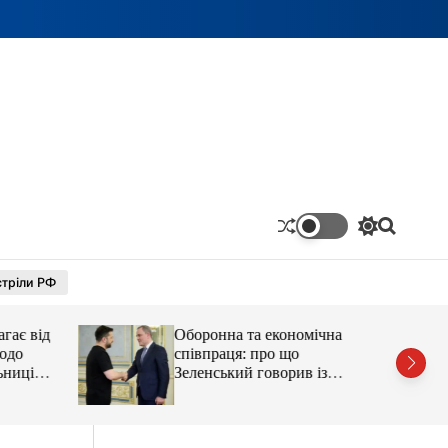
П
П
е
о
р
ш
тріли РФ
е
у
м
к
и
гає від
Оборонна та економічна
к
а
одо
співпраця: про що
ч
ьниці
Зеленський говорив із
к
главою МЗС Азербайджану
о
л
ь