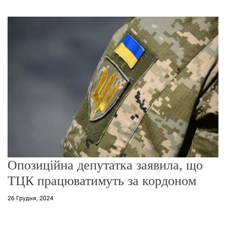
г
о
р
е
ж
и
м
у
Опозиційна депутатка заявила, що
ТЦК працюватимуть за кордоном
26 Грудня, 2024