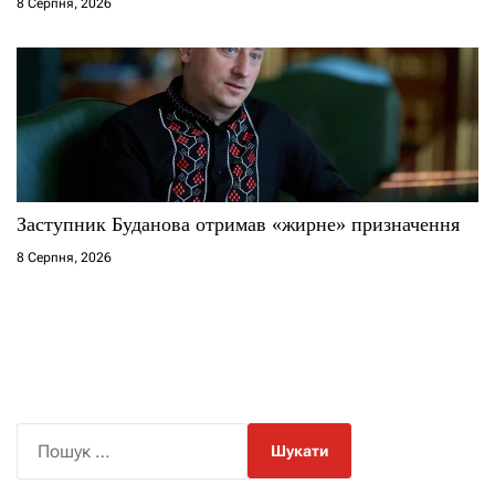
8 Серпня, 2026
Заступник Буданова отримав «жирне» призначення
8 Серпня, 2026
П
о
ш