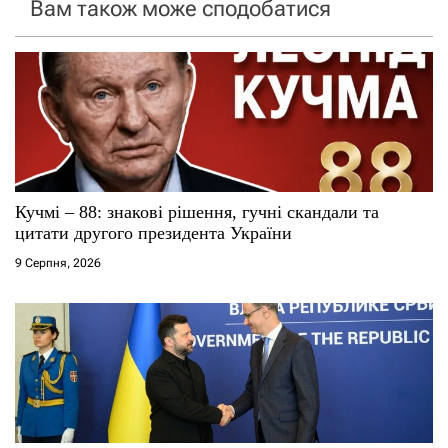
я
Вам також може сподобатися
з
а
п
и
с
Кучмі – 88: знакові рішення, гучні скандали та
цитати другого президента України
і
9 Серпня, 2026
в