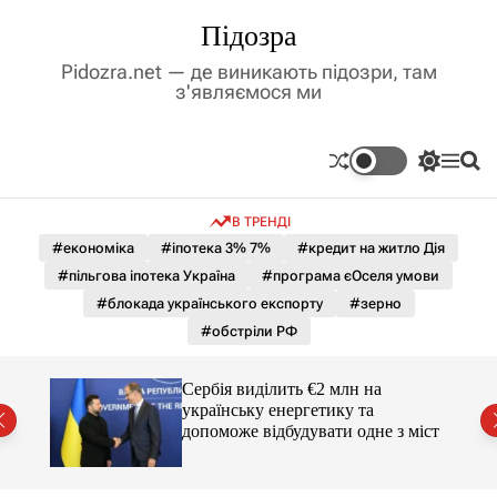
П
Підозра
е
р
Pidozra.net — де виникають підозри, там
е
з'являємося ми
й
т
и
П
М
П
д
е
е
о
р
н
ш
о
В ТРЕНДІ
е
ю
у
в
м
к
#економіка
#іпотека 3% 7%
#кредит на житло Дія
м
и
#пільгова іпотека Україна
#програма єОселя умови
і
к
а
с
#блокада українського експорту
#зерно
ч
т
#обстріли РФ
к
у
о
л
гучні
Сербія виділить €2 млн на
ь
українську енергетику та
о
допоможе відбудувати одне з міст
р
о
в
о