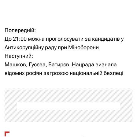
Попередній:
Н
До 21:00 можна проголосувати за кандидатів у
а
Антикорупційну раду при Міноборони
Наступний:
в
Машков, Гусєва, Батирєв. Нацрада визнала
і
відомих росіян загрозою національній безпеці
г
а
ц
і