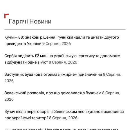
у
к
Гарячі Новини
:
Кучмі – 88: знакові рішення, гучні скандали та цитати другого
президента України
9 Серпня, 2026
Сербія виділить €2 млн на українську енергетику та допоможе
відбудувати одне з міст
8 Серпня, 2026
Заступник Буданова отримав «жирне» призначення
8 Серпня,
2026
Зеленський розповів, про що домовився з Вучичем
8 Серпня,
2026
Вучич після переговорів із Зеленським неочікувано висловився
про українські території
8 Серпня, 2026
«Їх немає на радарі». Нардеп пояснив, кого насамперед має