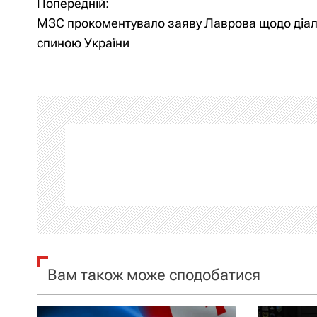
Попередній:
Н
МЗС прокоментувало заяву Лаврова щодо діал
а
спиною України
в
і
г
а
ц
і
я
Вам також може сподобатися
з
а