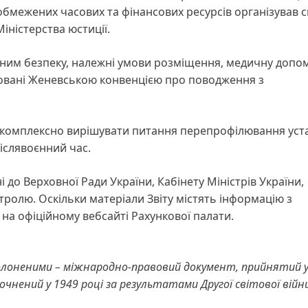
 обмежених часових та фінансових ресурсів організував 
ністерства юстиції.
ним безпеку, належні умови розміщення, медичну допом
нтовані Женевською конвенцією про поводження з
 комплексно вирішувати питання перепрофілювання уст
післявоєнний час.
і до Верховної Ради України, Кабінету Міністрів України,
нтролю. Оскільки матеріали Звіту містять інформацію з
а офіційному вебсайті Рахункової палати.
полоненими – міжнародно-правовий документ, прийнятий у
чнений у 1949 році за результатами Другої світової війни