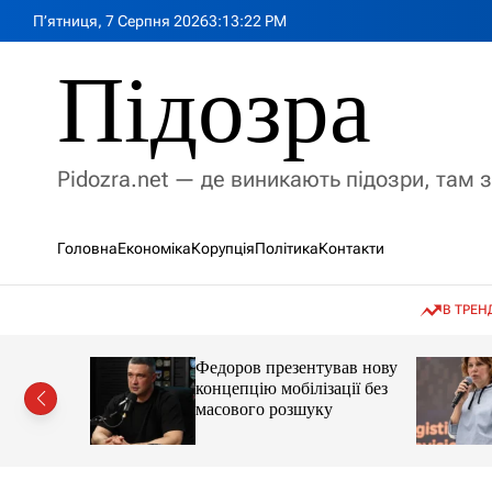
П
П’ятниця, 7 Серпня 2026
3
:
13
:
23
PM
е
р
Підозра
е
й
т
и
Pidozra.net — де виникають підозри, там 
д
о
в
Головна
Економіка
Корупція
Політика
Контакти
м
і
с
В ТРЕН
т
у
а із
Федоров презентував нову
чниці
концепцію мобілізації без
 Грузію
масового розшуку