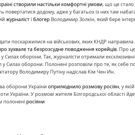
раїні створили настільки комфортні умови
, що це стало
ь повертатися додому, адже у багатьох із них там набаг
кий
журналіст
і
блогер
Володимир Золкін, який бере інтер
дати поскаржилися на військових, яких КНДР направила д
про зухвале та безрозсудне поводження корейців
. Про ц
у Силах оборони. Так, журналісти отримали ексклюзивні
 у Силах оборони. Полонені розповіли про те, як себе п
иктатору Володимиру Путіну надіслав Кім Чен Ин.
тва оборони України
оприлюднило розмову росіян
, у якій
роти України. У розмові жителя Білгородської області йд
ом полонені
росіяни