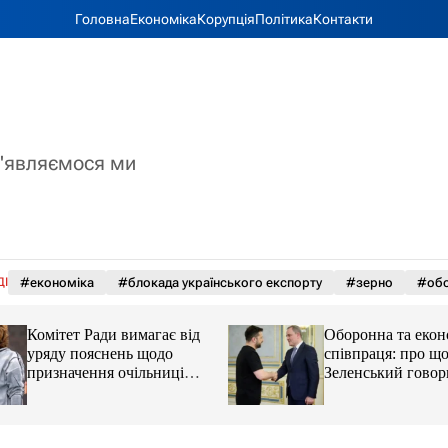
Головна
Економіка
Корупція
Політика
Контакти
з'являємося ми
ДІ
#економіка
#блокада українського експорту
#зерно
#обс
Комітет Ради вимагає від
Оборонна та екон
уряду пояснень щодо
співпраця: про щ
призначення очільниці
Зеленський говори
Мінцифри
главою МЗС Азер