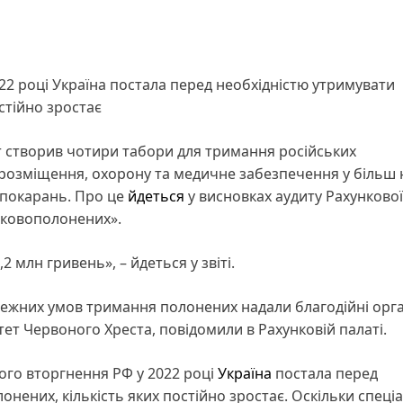
2 році Україна постала перед необхідністю утримувати
стійно зростає
т створив чотири табори для тримання російських
 розміщення, охорону та медичне забезпечення у більш н
 покарань. Про це
йдеться
у висновках аудиту Рахунково
ьковополонених».
 млн гривень», – йдеться у звіті.
ежних умов тримання полонених надали благодійні орган
ет Червоного Хреста, повідомили в Рахунковій палаті.
ного вторгнення РФ у 2022 році
Україна
постала перед
нених, кількість яких постійно зростає. Оскільки спеці