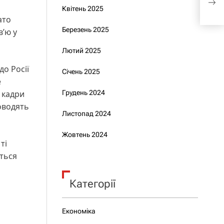
Квітень 2025
кат
ато
Березень 2025
в’ю у
Лютий 2025
о Росії
Січень 2025
е
 кадри
Грудень 2024
оводять
Листопад 2024
Жовтень 2024
 ті
еться
Категорії
Економіка