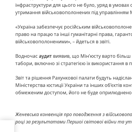
інфраструктури для цього не було, уряд в умовах
утримання військовополонених під управлінням Мі
«Україна забезпечує російським військовополоне
право на працю та інші гуманітарні права, гара
військовополоненими», – йдеться в звіті.
Водночас
аудит
виявив, що Мін’юсту варто більш
табори, включно зі стратегією їх використання в 
Звіт та рішення Рахункової палати будуть надіслан
Міністерства юстиції України та інших об’єктів ко
обмеженим доступом, його не буде оприлюднено н
Женевська конвенція про поводження з військово
році за результатами Першої світової війни та уто
рова