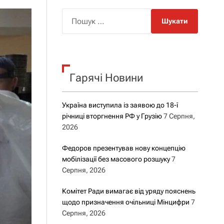
о
р
П
о
о
в
о
ш
г
у
о
р
к
е
Гарячі Новини
:
ж
и
м
у
Україна виступила із заявою до 18-ї
річниці вторгнення РФ у Грузію
7 Серпня,
2026
Федоров презентував нову концепцію
мобілізації без масового розшуку
7
Серпня, 2026
Комітет Ради вимагає від уряду пояснень
щодо призначення очільниці Мінцифри
7
Серпня, 2026