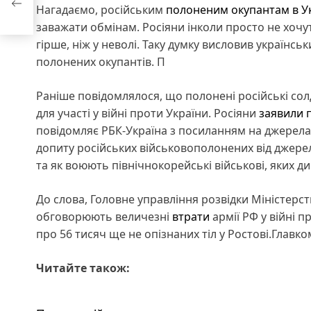
и
Нагадаємо, російським
полоненим окупантам в Ук
заважати обмінам. Росіяни інколи просто не хочут
гірше, ніж у неволі. Таку думку висловив українсь
полонених окупантів. П
Раніше повідомлялося, що полонені російські сол
для участі у війні проти України. Росіяни
заявили 
повідомляє РБК-Україна з посиланням на джерела 
допиту російських військовополонених від джерел
та як воюють північнокорейські військові, яких д
До слова, Головне управління розвідки Міністерс
обговорюють величезні
втрати
армії РФ у війні п
про 56 тисяч ще не опізнаних тіл у Ростові.Главк
Читайте також: