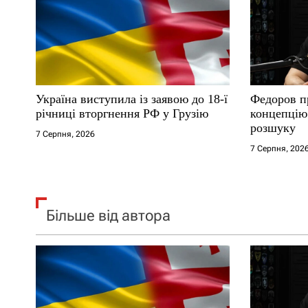
п
и
с
Україна виступила із заявою до 18-ї
Федоров п
і
річниці вторгнення РФ у Грузію
концепцію 
розшуку
7 Серпня, 2026
в
7 Серпня, 202
Більше від автора