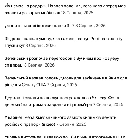
«Їх немає на радарі». Нардеп пояснив, кого насамперед має
охопити реформа мобілізації
8 Серпня, 2026
умови пільгової іпотеки ставки 3 і 7
8 Серпня, 2026
Федоров назвав умову, яка зажене наступ Росії на фронті у
глухий кут
8 Серпня, 2026
Зеленський розпочав переговори з Вучичем про нову еру
співпраці
8 Серпня, 2026
Зеленський назвав головну умову для закінчення війни після
рішення Сенату США
7 Серпня, 2026
Державні склади до послуг постраждалого бізнесу. Фонд
держмайна отримав завдання від прем’єра
7 Серпня, 2026
У кабінеті мера Хмельницького замість килимків лежать
російські прапори (відео)
7 Серпня, 2026
Україна виступила із заявою до 18-ї річниці вторгнення РФ у