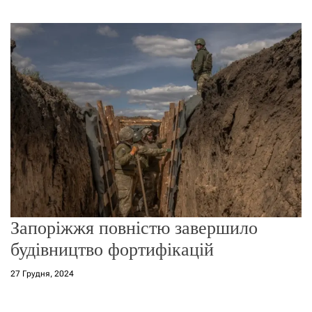
г
о
р
е
ж
и
м
у
Запоріжжя повністю завершило
будівництво фортифікацій
27 Грудня, 2024