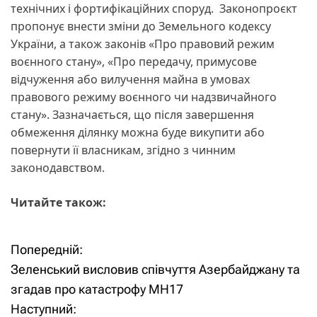
технічних і фортифікаційних споруд. Законопроєкт
пропонує внести зміни до Земельного кодексу
України, а також законів «Про правовий режим
воєнного стану», «Про передачу, примусове
відчуження або вилучення майна в умовах
правового режиму воєнного чи надзвичайного
стану». Зазначається, що після завершення
обмеження ділянку можна буде викупити або
повернути її власникам, згідно з чинним
законодавством.
Читайте також:
Попередній:
Н
Зеленський висловив співчуття Азербайджану та
а
згадав про катастрофу MH17
Наступний:
в