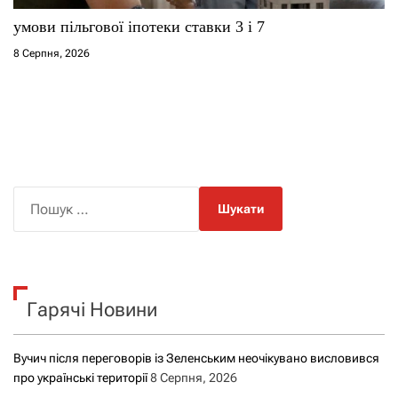
умови пільгової іпотеки ставки 3 і 7
8 Серпня, 2026
П
о
ш
у
к
Гарячі Новини
:
Вучич після переговорів із Зеленським неочікувано висловився
про українські території
8 Серпня, 2026