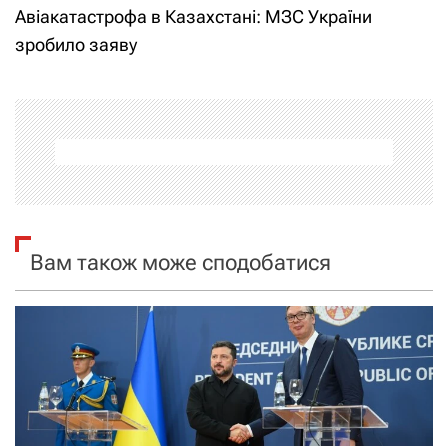
Авіакатастрофа в Казахстані: МЗС України
і
зробило заяву
г
а
ц
і
я
Вам також може сподобатися
з
а
п
и