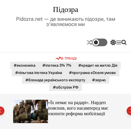
П
Підозра
е
р
Pidozra.net — де виникають підозри, там
е
з'являємося ми
й
т
и
П
М
П
д
е
е
о
р
н
ш
о
В ТРЕНДІ
е
ю
у
в
м
к
#економіка
#іпотека 3% 7%
#кредит на житло Дія
м
и
#пільгова іпотека Україна
#програма єОселя умови
і
к
а
с
#блокада українського експорту
#зерно
ч
т
#обстріли РФ
к
у
о
л
«Їх немає на радарі». Нардеп
ь
пояснив, кого насамперед має
о
охопити реформа мобілізації
р
о
в
о