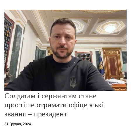
г
о
р
е
ж
и
м
у
Солдатам і сержантам стане
простіше отримати офіцерські
звання – президент
31 Грудня, 2024