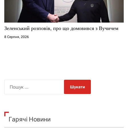
Зеленський розповів, про що домовився з Вучичем
8 Серпня, 2026
П
о
ш
у
к
Гарячі Новини
: