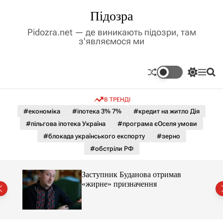
П
Підозра
е
р
Pidozra.net — де виникають підозри, там
е
з'являємося ми
й
т
и
П
М
П
д
е
е
о
р
н
ш
о
В ТРЕНДІ
е
ю
у
в
м
к
#економіка
#іпотека 3% 7%
#кредит на житло Дія
м
и
#пільгова іпотека Україна
#програма єОселя умови
і
к
а
с
#блокада українського експорту
#зерно
ч
т
#обстріли РФ
к
у
о
л
Заступник Буданова отримав
ь
«жирне» призначення
о
міст
р
о
в
о