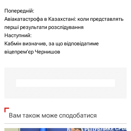
Попередній:
Н
Авіакатастрофа в Казахстані: коли представлять
а
перші результати розслідування
Наступний:
в
Кабмін визначив, за що відповідатиме
і
віцепрем’єр Чернишов
г
а
ц
і
я
Вам також може сподобатися
з