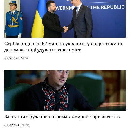
а
п
и
с
Сербія виділить €2 млн на українську енергетику та
допоможе відбудувати одне з міст
і
8 Серпня, 2026
в
Заступник Буданова отримав «жирне» призначення
8 Серпня, 2026