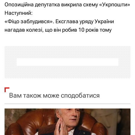
а
Опозиційна депутатка викрила схему «Укрпошти»
Наступний:
в
«Фіцо заблудився». Ексглава уряду України
і
нагадав колезі, що він робив 10 років тому
г
а
ц
і
я
Вам також може сподобатися
з
а
п