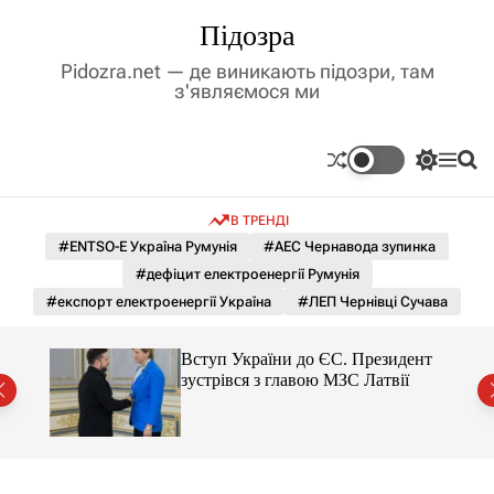
П
Підозра
е
р
Pidozra.net — де виникають підозри, там
е
з'являємося ми
й
т
и
П
М
П
д
е
е
о
р
н
ш
о
В ТРЕНДІ
е
ю
у
в
м
к
#ENTSO-E Україна Румунія
#АЕС Чернавода зупинка
м
и
#дефіцит електроенергії Румунія
і
к
а
с
#експорт електроенергії Україна
#ЛЕП Чернівці Сучава
ч
т
к
у
о
тор
Вступ України до ЄС. Президент
л
зустрівся з главою МЗС Латвії
ь
о
р
о
в
о