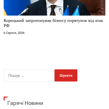
Корецький запропонував бізнесу порятунок від атак
РФ
6 Серпня, 2026
П
о
ш
у
к
Гарячі Новини
: