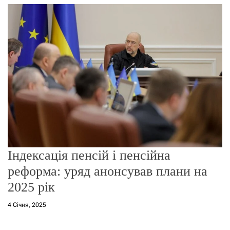
г
о
р
е
ж
и
м
у
Індексація пенсій і пенсійна
реформа: уряд анонсував плани на
2025 рік
4 Січня, 2025