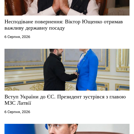
и
с
Несподіване повернення: Віктор Ющенко отримав
важливу державну посаду
і
6 Серпня, 2026
в
Вступ України до ЄС. Президент зустрівся з главою
МЗС Латвії
6 Серпня, 2026