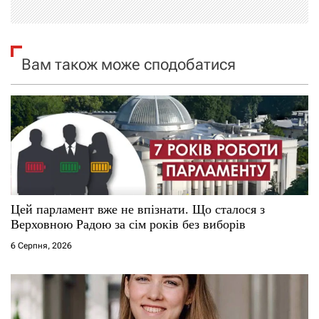
і
я
Вам також може сподобатися
з
а
п
и
с
Цей парламент вже не впізнати. Що сталося з
і
Верховною Радою за сім років без виборів
6 Серпня, 2026
в