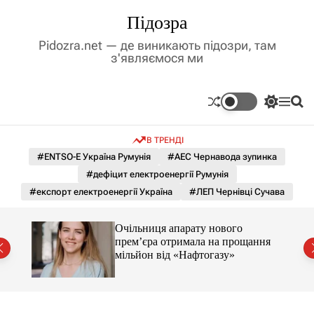
П
Підозра
е
р
Pidozra.net — де виникають підозри, там
е
з'являємося ми
й
т
и
П
М
П
д
е
е
о
р
н
ш
о
В ТРЕНДІ
е
ю
у
в
м
к
#ENTSO-E Україна Румунія
#АЕС Чернавода зупинка
м
и
#дефіцит електроенергії Румунія
і
к
а
с
#експорт електроенергії Україна
#ЛЕП Чернівці Сучава
ч
т
к
у
о
ти.
Очільниця апарату нового
л
ою за
прем’єра отримала на прощання
ь
мільйон від «Нафтогазу»
о
р
о
в
о