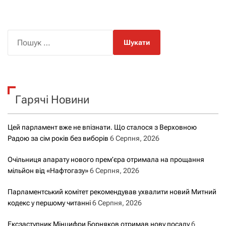
П
о
ш
у
к
Гарячі Новини
:
Цей парламент вже не впізнати. Що сталося з Верховною
Радою за сім років без виборів
6 Серпня, 2026
Очільниця апарату нового прем’єра отримала на прощання
мільйон від «Нафтогазу»
6 Серпня, 2026
Парламентський комітет рекомендував ухвалити новий Митний
кодекс у першому читанні
6 Серпня, 2026
Ексзаступник Мінцифри Борняков отримав нову посаду
6