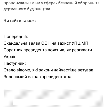
пропонували зміни у сферах безпеки й оборони та
державного будівництва.
Читайте також:
Попередній:
Н
Скандальна заява ООН на захист УПЦ МП.
а
Соратник президента пояснив, як реагувати
Україні
в
Наступний:
і
Стало відомо, які закони найчастіше ветував
Зеленський за час президентства
г
а
ц