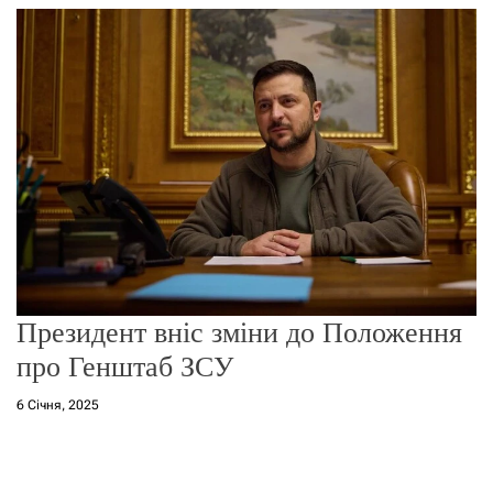
г
о
р
е
ж
и
м
у
Президент вніс зміни до Положення
про Генштаб ЗСУ
6 Січня, 2025