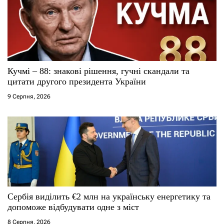
а
п
и
с
Кучмі – 88: знакові рішення, гучні скандали та
цитати другого президента України
і
9 Серпня, 2026
в
Сербія виділить €2 млн на українську енергетику та
допоможе відбудувати одне з міст
8 Серпня, 2026