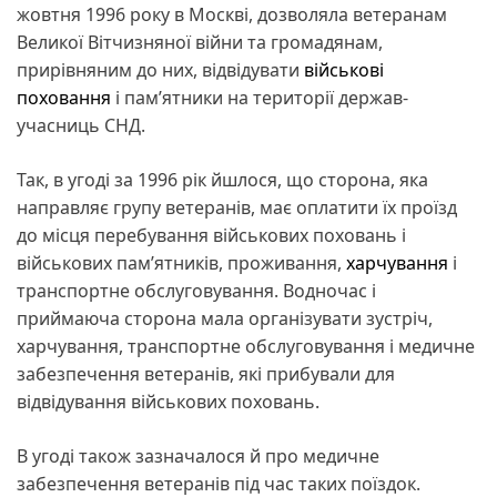
жовтня 1996 року в Москві, дозволяла ветеранам
Великої Вітчизняної війни та громадянам,
прирівняним до них, відвідувати
військові
поховання
і пам’ятники на території держав-
учасниць СНД.
Так, в угоді за 1996 рік йшлося, що сторона, яка
направляє групу ветеранів, має оплатити їх проїзд
до місця перебування військових поховань і
військових пам’ятників, проживання,
харчування
і
транспортне обслуговування. Водночас і
приймаюча сторона мала організувати зустріч,
харчування, транспортне обслуговування і медичне
забезпечення ветеранів, які прибували для
відвідування військових поховань.
В угоді також зазначалося й про медичне
забезпечення ветеранів під час таких поїздок.