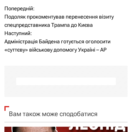
Попередній:
Н
Подоляк прокоментував перенесення візиту
а
спецпредставника Трампа до Києва
Наступний:
в
Адміністрація Байдена готується оголосити
і
«суттєву» військову допомогу Україні – AP
г
а
ц
і
я
Вам також може сподобатися
з