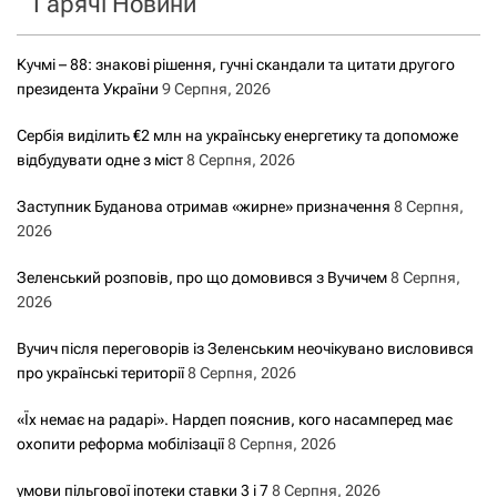
Гарячі Новини
:
Кучмі – 88: знакові рішення, гучні скандали та цитати другого
президента України
9 Серпня, 2026
Сербія виділить €2 млн на українську енергетику та допоможе
відбудувати одне з міст
8 Серпня, 2026
Заступник Буданова отримав «жирне» призначення
8 Серпня,
2026
Зеленський розповів, про що домовився з Вучичем
8 Серпня,
2026
Вучич після переговорів із Зеленським неочікувано висловився
про українські території
8 Серпня, 2026
«Їх немає на радарі». Нардеп пояснив, кого насамперед має
охопити реформа мобілізації
8 Серпня, 2026
умови пільгової іпотеки ставки 3 і 7
8 Серпня, 2026