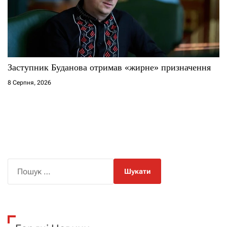
Заступник Буданова отримав «жирне» призначення
8 Серпня, 2026
П
о
ш
у
к