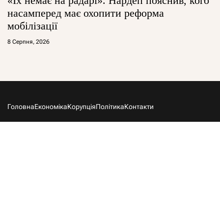
«Їх немає на радарі». Нардеп пояснив, кого
насамперед має охопити реформа
мобілізації
8 Серпня, 2026
Головна
Економіка
Корупція
Політика
Контакти