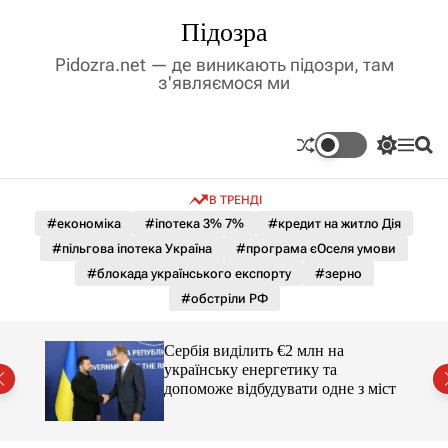
П
Підозра
е
р
Pidozra.net — де виникають підозри, там
е
з'являємося ми
й
т
и
П
М
П
д
е
е
о
р
н
ш
о
В ТРЕНДІ
е
ю
у
в
м
к
#економіка
#іпотека 3% 7%
#кредит на житло Дія
м
и
#пільгова іпотека Україна
#програма єОселя умови
і
к
а
с
#блокада українського експорту
#зерно
ч
т
#обстріли РФ
к
у
о
л
гучні
Сербія виділить €2 млн на
ь
українську енергетику та
о
допоможе відбудувати одне з міст
р
о
в
о