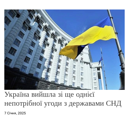
г
о
р
е
ж
и
м
у
Україна вийшла зі ще однієї
непотрібної угоди з державами СНД
7 Січня, 2025