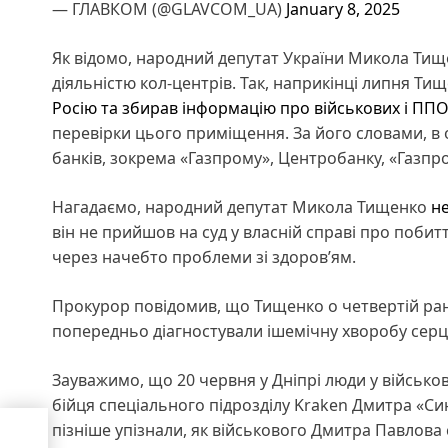
— ГЛАВКОМ (@GLAVCOM_UA)
January 8, 2025
Як відомо, народний депутат України Микола Тище
діяльністю кол-центрів. Так, наприкінці липня Ти
Росію та збирав інформацію про військових і ППО
перевірки цього приміщення. За його словами, в 
банків, зокрема «Газпрому», Центробанку, «Газпро
Нагадаємо, народний депутат Микола Тищенко
не
він не прийшов на суд у власній справі про поби
через начебто проблеми зі здоров’ям.
Прокурор повідомив, що Тищенко о четвертій ранк
попередньо діагностували ішемічну хворобу серця.
Зауважимо, що 20 червня у Дніпрі люди у військо
бійця спеціального підрозділу Kraken Дмитра «Сина
пізніше упізнали, як військового Дмитра Павлова 
о