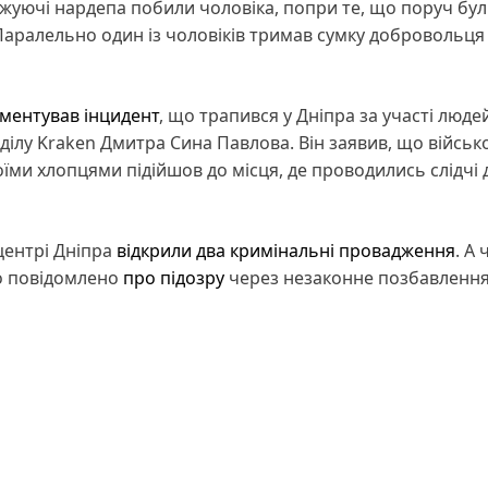
джуючі нардепа побили чоловіка, попри те, що поруч бул
 Паралельно один із чоловіків тримав сумку добровольця
ментував інцидент
, що трапився у Дніпра за участі люде
ділу Kraken Дмитра Сина Павлова. Він заявив, що військ
ми хлопцями підійшов до місця, де проводились слідчі д
 центрі Дніпра
відкрили два кримінальні провадження
. А
о повідомлено
про підозру
через незаконне позбавлення