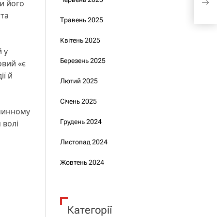
и його
(фо
 та
Травень 2025
Квітень 2025
й у
Березень 2025
овий «є
ії й
Лютий 2025
Січень 2025
 чинному
Грудень 2024
 волі
Листопад 2024
Жовтень 2024
Категорії