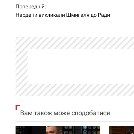
Попередній:
Н
Нардепи викликали Шмигаля до Ради
а
в
і
г
а
ц
і
я
Вам також може сподобатися
з