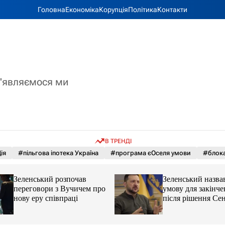
Головна
Економіка
Корупція
Політика
Контакти
з'являємося ми
В ТРЕНДІ
ія
#пільгова іпотека Україна
#програма єОселя умови
#блока
Зеленський розпочав
Зеленський назва
переговори з Вучичем про
умову для закінче
нову еру співпраці
після рішення С