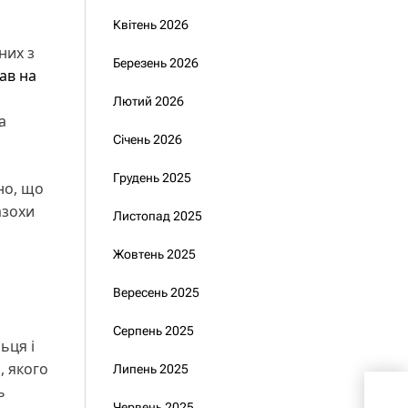
Квітень 2026
них з
Березень 2026
ав на
Лютий 2026
а
Січень 2026
Грудень 2025
но, що
азохи
Листопад 2025
Жовтень 2025
Вересень 2025
Серпень 2025
ьця і
, якого
Липень 2025
ь
Тищ
Червень 2025