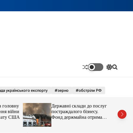
П
П
е
о
р
ш
е
у
м
к
да українського експорту
#зерно
#обстріли РФ
и
к
а
в головну
Державні склади до послуг
ч
ння війни
постраждалого бізнесу.
к
енату США
Фонд держмайна отримав
о
завдання від прем’єра
л
ь