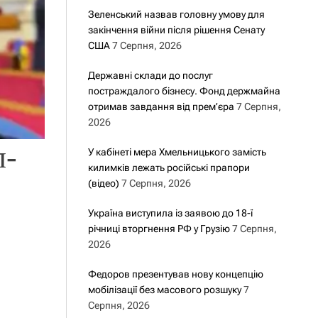
Зеленський назвав головну умову для
закінчення війни після рішення Сенату
США
7 Серпня, 2026
Державні склади до послуг
постраждалого бізнесу. Фонд держмайна
отримав завдання від прем’єра
7 Серпня,
2026
л-
У кабінеті мера Хмельницького замість
килимків лежать російські прапори
(відео)
7 Серпня, 2026
Україна виступила із заявою до 18-ї
річниці вторгнення РФ у Грузію
7 Серпня,
2026
Федоров презентував нову концепцію
мобілізації без масового розшуку
7
Серпня, 2026