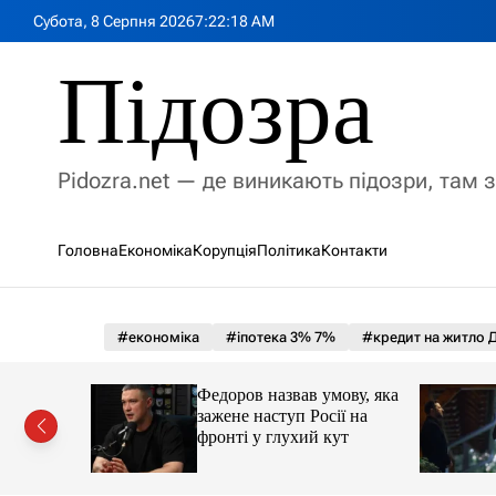
П
Субота, 8 Серпня 2026
7
:
22
:
19
AM
е
р
Підозра
е
й
т
и
Pidozra.net — де виникають підозри, там 
д
о
в
Головна
Економіка
Корупція
Політика
Контакти
м
і
с
т
#економіка
#іпотека 3% 7%
#кредит на житло Д
у
іпотеки
Федоров назвав умову, яка
зажене наступ Росії на
фронті у глухий кут