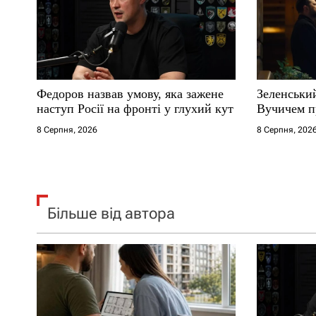
а
п
и
Федоров назвав умову, яка зажене
Зеленськи
с
наступ Росії на фронті у глухий кут
Вучичем п
і
8 Серпня, 2026
8 Серпня, 202
в
Більше від автора