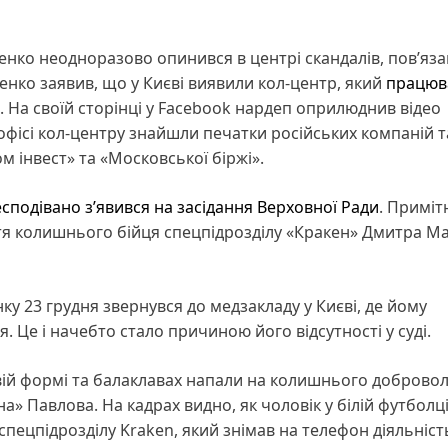
нко неодноразово опинився в центрі скандалів, пов’яза
щенко заявив, що у Києві виявили кол-центр, який
працюв
. На своїй сторінці у Facebook нардеп оприлюднив відео
офісі кол-центру знайшли печатки російських компаній т
м інвест» та «Московської біржі».
сподівано з’явився на засідання Верховної Ради
. Приміт
ття колишнього бійця спецпідрозділу «Кракен» Дмитра М
у 23 грудня звернувся до медзакладу у Києві, де йому
 Це і начебто стало причиною його відсутності у суді.
вій формі та балаклавах напали на колишнього добровол
» Павлова. На кадрах видно, як чоловік у білій футболці
спецпідрозділу Kraken, який знімав на телефон діяльніст