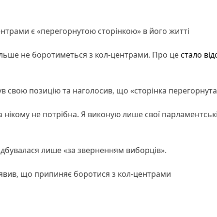
нтрами є «перегорнутою сторінкою» в його житті
ільше не боротиметься з кол-центрами. Про це
стало ві
в свою позицію та наголосив, що «сторінка перегорнута
а нікому не потрібна. Я виконую лише свої парламентськ
ідбувалася лише «за зверненням виборців».
аявив, що припиняє боротися з кол-центрами