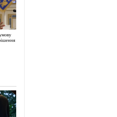
 умову
 рішення