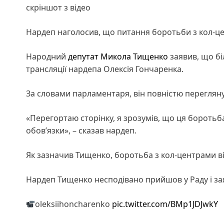
скріншот з відео
Нардеп наголосив, що питання боротьби з кол-це
Народний
депутат
Микола Тищенко
заявив, що б
трансляції нардепа Олексія Гончаренка.
За словами парламентаря, він повністю перегляну
«Перегортаю сторінку, я зрозумів, що ця боротьб
обов’язки», – сказав нардеп.
Як зазначив Тищенко, боротьба з кол-центрами в
Нардеп Тищенко несподівано прийшов у Раду і з
oleksiihoncharenko
pic.twitter.com/BMp1JDJwkY