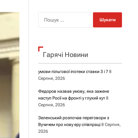
о
р
о
П
в
о
о
г
ш
о
у
р
е
к
ж
Гарячі Новини
:
и
м
у
умови пільгової іпотеки ставки 3 і 7
8
Серпня, 2026
Федоров назвав умову, яка зажене
наступ Росії на фронті у глухий кут
8
Серпня, 2026
Зеленський розпочав переговори з
Вучичем про нову еру співпраці
8 Серпня,
2026