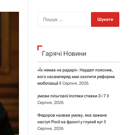
о
р
о
П
в
о
о
г
ш
о
у
р
е
к
ж
Гарячі Новини
:
и
м
у
«Їх немає на радарі». Нардеп пояснив,
кого насамперед має охопити реформа
мобілізації
8 Серпня, 2026
умови пільгової іпотеки ставки 3 і 7
8
Серпня, 2026
Федоров назвав умову, яка зажене
наступ Росії на фронті у глухий кут
8
Серпня, 2026