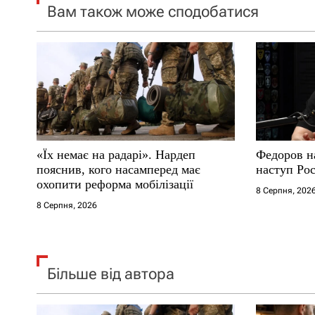
Вам також може сподобатися
з
а
п
и
с
«Їх немає на радарі». Нардеп
Федоров на
і
пояснив, кого насамперед має
наступ Рос
охопити реформа мобілізації
8 Серпня, 202
в
8 Серпня, 2026
Більше від автора