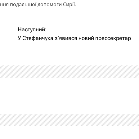
ання подальшої допомоги Сирії.
Наступний:
и
У Стефанчука з’явився новий прессекретар