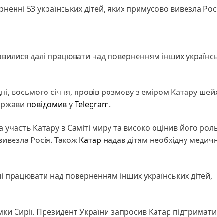
ненні 53 українських дітей, яких примусово вивезла Рос
мовилися далі працювати над поверненням інших українс
ні, восьмого січня, провів розмову з еміром Катару ше
держави
повідомив
у
Telegram
.
а участь Катару в Саміті миру та високо оцінив його роль
вивезла Росія. Також
Катар
надав дітям необхідну медичн
і працювати над поверненням інших українських дітей,
ки Сирії. Президент України запросив Катар підтримати