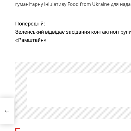
гуманітарну ініціативу Food from Ukraine для над
Попередній:
Н
Зеленський відвідає засідання контактної груп
а
«Рамштайн»
в
і
г
а
ц
і
я