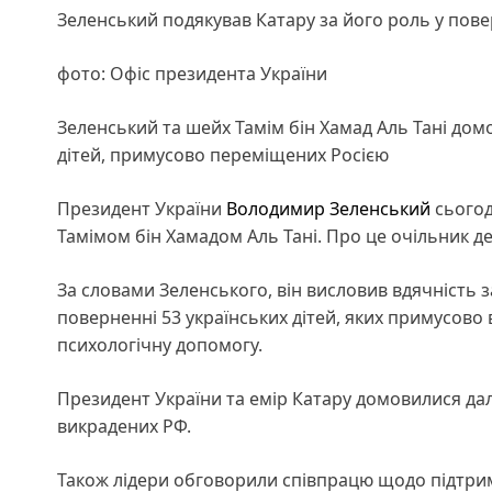
Зеленський подякував Катару за його роль у повер
фото: Офіс президента України
Зеленський та шейх Тамім бін Хамад Аль Тані до
дітей, примусово переміщених Росією
Президент України
Володимир Зеленський
сьогод
Тамімом бін Хамадом Аль Тані. Про це очільник 
За словами Зеленського, він висловив вдячність з
поверненні 53 українських дітей, яких примусово 
психологічну допомогу.
Президент України та емір Катару домовилися дал
викрадених РФ.
Також лідери обговорили співпрацю щодо підтрим