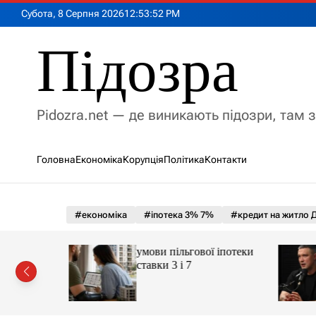
П
Субота, 8 Серпня 2026
12
:
53
:
54
PM
е
р
Підозра
е
й
т
и
Pidozra.net — де виникають підозри, там 
д
о
в
Головна
Економіка
Корупція
Політика
Контакти
м
і
с
т
#економіка
#іпотека 3% 7%
#кредит на житло Д
у
рі».
умови пільгової іпотеки
 кого
ставки 3 і 7
охопити
ції