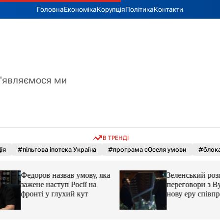
Головна
Економіка
Корупція
Політика
Контакти
з'являємося ми
В ТРЕНДІ
ія
#пільгова іпотека Україна
#програма єОселя умови
#блока
Федоров назвав умову, яка
Зеленський розпо
зажене наступ Росії на
переговори з Вуч
фронті у глухий кут
нову еру співпрац