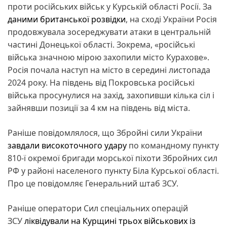
проти російських військ у Курській області Росії. За
даними британської розвідки
, на сході України Росія
продовжувала зосереджувати атаки в центральній
частині Донецької області. Зокрема, «російські
війська значною мірою захопили місто Курахове».
Росія почала наступ на місто в середині листопада
2024 року. На південь від Покровська російські
війська просунулися на захід, захопивши кілька сіл і
зайнявши позиції за 4 км на південь від міста.
Раніше повідомлялося, що Збройні сили України
завдали високоточного удару
по командному пункту
810-ї окремої бригади морської піхоти Збройних сил
РФ у районі населеного пункту Біла Курської області.
Про це повідомляє Генеральний штаб ЗСУ.
Раніше оператори Сил спеціальних операцій
ЗСУ
ліквідували на Курщині трьох військових із