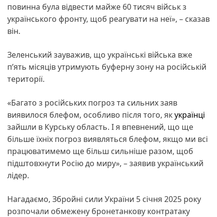
повинна була відвести майже 60 тисяч військ з
українського фронту, щоб реагувати на неї», – сказав
він.
Зеленський зауважив, що українські війська вже
п’ять місяців утримують буферну зону на російській
території.
«Багато з російських погроз та сильних заяв
виявилося блефом, особливо після того, як
українці
зайшли в Курську область. І я впевнений, що ще
більше їхніх погроз виявляться блефом, якщо ми всі
працюватимемо ще більш сильніше разом, щоб
підштовхнути Росію до миру», – заявив український
лідер.
Нагадаємо, Збройні сили України 5 січня 2025 року
розпочали обмежену бронетанкову контратаку