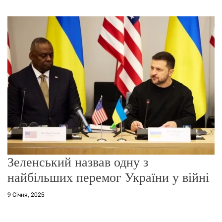
г
о
р
е
ж
и
м
у
Зеленський назвав одну з
найбільших перемог України у війні
9 Січня, 2025