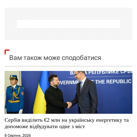
г
а
ц
і
я
Вам також може сподобатися
з
а
п
и
с
Сербія виділить €2 млн на українську енергетику та
допоможе відбудувати одне з міст
і
8 Серпня, 2026