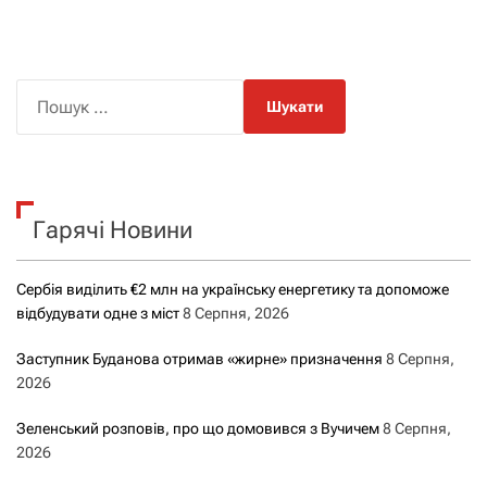
П
о
ш
у
к
Гарячі Новини
:
Сербія виділить €2 млн на українську енергетику та допоможе
відбудувати одне з міст
8 Серпня, 2026
Заступник Буданова отримав «жирне» призначення
8 Серпня,
2026
Зеленський розповів, про що домовився з Вучичем
8 Серпня,
2026