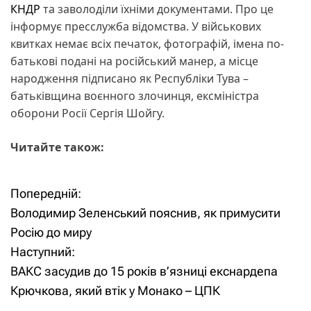
КНДР
та заволоділи їхніми документами. Про це
інформує пресслужба відомства. У військових
квитках немає всіх печаток, фотографій, імена по-
батькові подані на російський манер, а місце
народження підписано як Республіки Тува –
батьківщина воєнного злочинця, ексміністра
оборони Росії Сергія Шойгу.
Читайте також:
Попередній:
Н
Володимир Зеленський пояснив, як примусити
а
Росію до миру
Наступний:
в
ВАКС засудив до 15 років в’язниці екснардепа
і
Крючкова, який втік у Монако – ЦПК