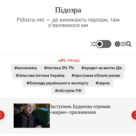
П
Підозра
е
р
Pidozra.net — де виникають підозри, там
е
з'являємося ми
й
т
и
П
М
П
д
е
е
о
р
н
ш
о
В ТРЕНДІ
е
ю
у
в
м
к
#економіка
#іпотека 3% 7%
#кредит на житло Дія
м
и
#пільгова іпотека Україна
#програма єОселя умови
і
к
а
с
#блокада українського експорту
#зерно
ч
т
#обстріли РФ
к
у
о
л
Заступник Буданова отримав
ь
«жирне» призначення
о
міст
р
о
в
о