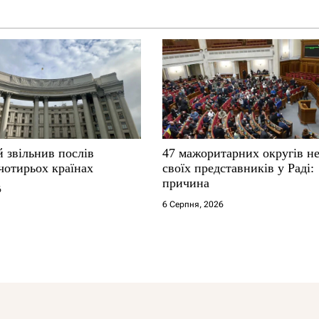
 звільнив послів
47 мажоритарних округів н
чотирьох країнах
своїх представників у Раді:
причина
6
6 Серпня, 2026