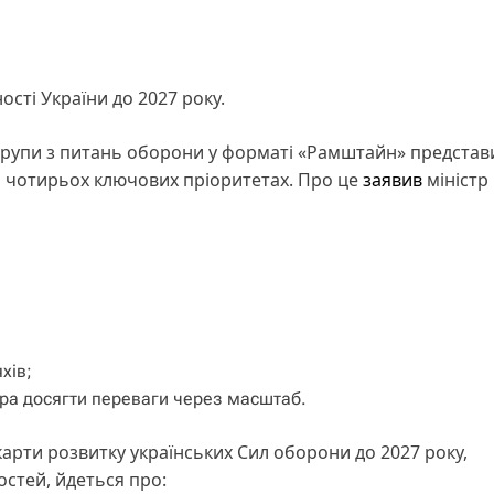
сті України до 2027 року.
ї групи з питань оборони у форматі «Рамштайн» представ
на чотирьох ключових пріоритетах. Про це
заявив
міністр
хів;
ора досягти переваги через масштаб.
карти розвитку українських Сил оборони до 2027 року,
стей, йдеться про: