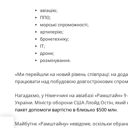
авіацію;
ППО;
морські спроможності;
артилерію;
бронетехніку;
ІТ;
дрони;
розмінування.
«Ми перейшли на новий рівень співпраці: на дод
працювати над побудовою довгострокових спромож
Нагадаємо, у Німеччині на авіабазі «Рамштайн» 9 
України. Міністр оборони США Ллойд Остін, який
пакет допомоги вартістю в близько $500 млн
.
Майбутнє «Рамштайну» невідоме, оскільки обран
алії