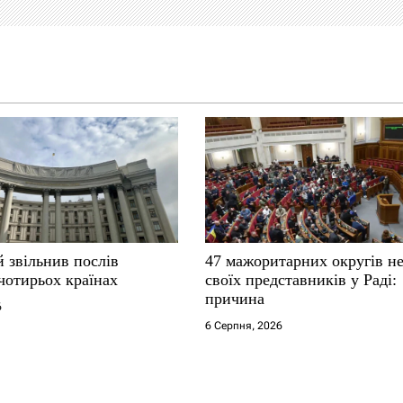
 звільнив послів
47 мажоритарних округів н
чотирьох країнах
своїх представників у Раді:
причина
6
6 Серпня, 2026