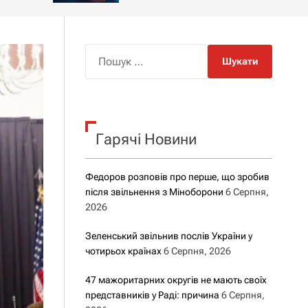
о
р
о
в
о
П
г
о
о
ш
р
е
у
ж
к
и
м
Гарячі Новини
:
у
Федоров розповів про перше, що зробив
після звільнення з Міноборони
6 Серпня,
2026
Зеленський звільнив послів України у
чотирьох країнах
6 Серпня, 2026
47 мажоритарних округів не мають своїх
представників у Раді: причина
6 Серпня,