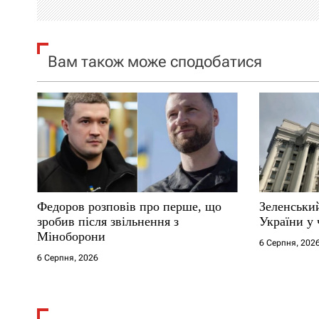
і
я
Вам також може сподобатися
з
а
п
и
с
Федоров розповів про перше, що
Зеленський
і
зробив після звільнення з
України у 
Міноборони
6 Серпня, 202
в
6 Серпня, 2026