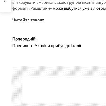
він керувати американською групою після інавгура
форматі «Рамштайн»
може відбутися уже в лютом
Читайте також:
Н
Попередній:
Президент України прибув до Італії
а
в
і
г
а
ц