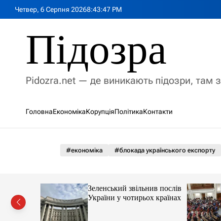
П
Четвер, 6 Серпня 2026
8
:
43
:
48
PM
е
р
Підозра
е
й
т
и
Pidozra.net — де виникають підозри, там 
д
о
в
Головна
Економіка
Корупція
Політика
Контакти
м
і
с
т
#економіка
#блокада українського експорту
у
в про
Зеленський звільнив послів
 після
України у чотирьох країнах
ноборони