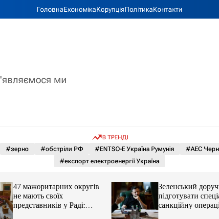
Головна
Економіка
Корупція
Політика
Контакти
з'являємося ми
В ТРЕНДІ
#зерно
#обстріли РФ
#ENTSO-E Україна Румунія
#АЕС Черн
#експорт електроенергії Україна
47 мажоритарних округів
Зеленський дору
не мають своїх
підготувати спец
представників у Раді:
санкційну операц
причина
РФ