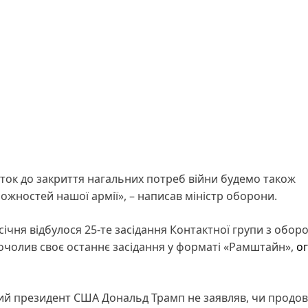
аток до закриття нагальних потреб війни будемо також
ностей нашої армії», – написав міністр оборони.
січня відбулося 25-те засідання Контактної групи з обор
 очолив своє останнє засідання у форматі «Рамштайн»,
о
ий президент США Дональд Трамп не заявляв, чи продо