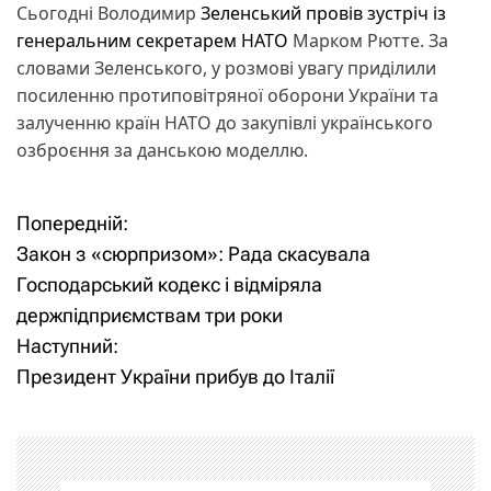
Сьогодні Володимир
Зеленський провів зустріч із
генеральним секретарем НАТО
Марком Рютте. За
словами Зеленського, у розмові увагу приділили
посиленню протиповітряної оборони України та
залученню країн НАТО до закупівлі українського
озброєння за данською моделлю.
Попередній:
Н
Закон з «сюрпризом»: Рада скасувала
а
Господарський кодекс і відміряла
держпідприємствам три роки
в
Наступний:
і
Президент України прибув до Італії
г
а