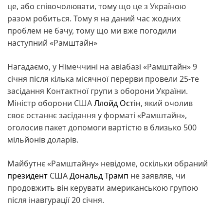
це, або співочолювати, тому що це з Україною
разом робиться. Тому я на даний час жодних
проблем не бачу, тому що ми вже погодили
наступний «Рамштайн»
Нагадаємо, у Німеччині на авіабазі «Рамштайн» 9
січня після кілька місячної перерви провели 25-те
засідання Контактної групи з оборони України.
Міністр оборони США
Ллойд Остін
, який очолив
своє останнє засідання у форматі «Рамштайн»,
оголосив пакет допомоги вартістю в близько 500
мільйонів доларів.
Майбутнє «Рамштайну» невідоме, оскільки обраний
президент
США
Дональд Трамп
не заявляв, чи
продовжить він керувати американською групою
після інавгурації 20 січня.