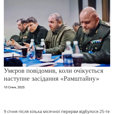
г
о
р
е
ж
и
м
у
Умєров повідомив, коли очікується
наступне засідання «Рамштайну»
10 Січня, 2025
9 січня після кілька місячної перерви відбулося 25-те