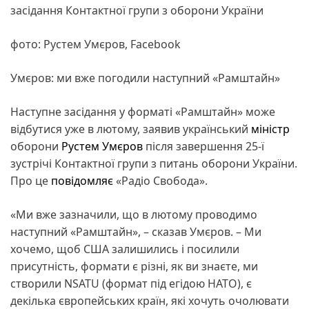
засідання Контактної групи з оборони України
фото: Рустем Умєров, Facebook
Умєров: ми вже погодили наступний «Рамштайн»
Наступне засідання у форматі «Рамштайн» може
відбутися уже в лютому, заявив український
міністр
оборони
Рустем Умєров
після завершення 25-ї
зустрічі Контактної групи з питань оборони України.
Про це
повідомляє
«Радіо Свобода».
«Ми вже зазначили, що в лютому проводимо
наступний «Рамштайн», – сказав Умєров. – Ми
хочемо, щоб США залишились і посилили
присутність, формати є різні, як ви знаєте, ми
створили NSATU (формат під егідою НАТО), є
декілька європейських країн, які хочуть очолювати