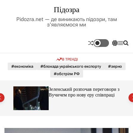
П
Підозра
е
р
Pidozra.net — де виникають підозри, там
е
з'являємося ми
й
т
и
П
М
П
д
е
е
о
р
н
ш
о
В ТРЕНДІ
е
ю
у
в
м
к
#економіка
#блокада українського експорту
#зерно
м
и
#обстріли РФ
і
к
а
с
ч
т
ажене
Зеленський розпочав переговори з
к
ий
у
Вучичем про нову еру співпраці
о
л
ь
о
р
о
в
о