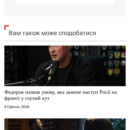
ц
і
я
Вам також може сподобатися
з
а
п
и
с
Федоров назвав умову, яка зажене наступ Росії на
фронті у глухий кут
і
8 Серпня, 2026
в