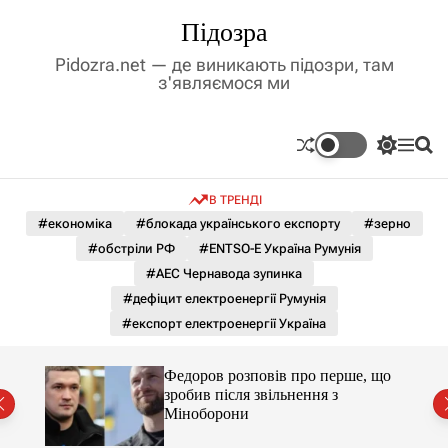
П
Підозра
е
р
Pidozra.net — де виникають підозри, там
е
з'являємося ми
й
т
и
П
М
П
д
е
е
о
р
н
ш
о
В ТРЕНДІ
е
ю
у
в
м
к
#економіка
#блокада українського експорту
#зерно
м
и
#обстріли РФ
#ENTSO-E Україна Румунія
і
к
а
с
#АЕС Чернавода зупинка
ч
т
#дефіцит електроенергії Румунія
к
у
о
#експорт електроенергії Україна
л
ь
о
я за
Федоров розповів про перше, що
р
ишали
зробив після звільнення з
о
Міноборони
в
о