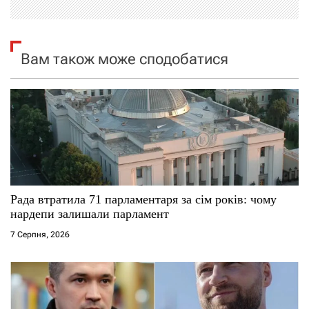
і
я
Вам також може сподобатися
з
а
п
и
с
Рада втратила 71 парламентаря за сім років: чому
нардепи залишали парламент
і
7 Серпня, 2026
в