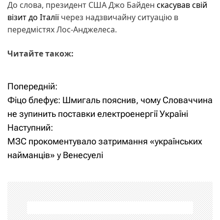
До слова, президент США Джо Байден
скасував свій
візит до Італії
через надзвичайну ситуацію в
передмістях Лос-Анджелеса.
Читайте також:
Попередній:
Н
Фіцо блефує: Шмигаль пояснив, чому Словаччина
а
не зупинить поставки електроенергії Україні
Наступний:
в
МЗС прокоментувало затримання «українських
і
найманців» у Венесуелі
г
а
ц