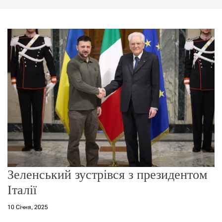
г
о
р
е
ж
и
м
у
Зеленський зустрівся з президентом
Італії
10 Січня, 2025