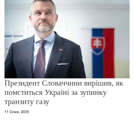
г
о
р
е
ж
и
м
у
Президент Словаччини вирішив, як
помститься Україні за зупинку
транзиту газу
11 Січня, 2025