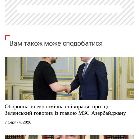
а
ц
і
Вам також може сподобатися
я
з
а
п
и
Оборонна та економічна співпраця: про що
Зеленський говорив із главою МЗС Азербайджану
с
7 Серпня, 2026
і