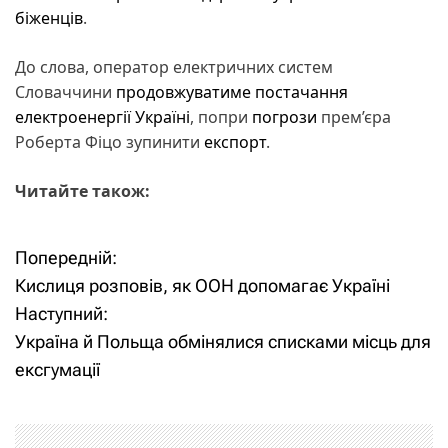
біженців
.
До слова, оператор електричних систем
Словаччини
продовжуватиме постачання
електроенергії Україні
, попри
погрози
прем’єра
Роберта Фіцо зупинити
експорт
.
Читайте також:
Попередній:
Н
Кислиця розповів, як ООН допомагає Україні
а
Наступний:
Україна й Польща обмінялися списками місць для
в
ексгумації
і
г