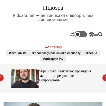
П
Підозра
е
р
Pidozra.net — де виникають підозри, там
е
з'являємося ми
й
т
и
П
М
П
д
е
е
о
р
н
ш
о
В ТРЕНДІ
е
ю
у
в
м
к
#економіка
#блокада українського експорту
#зерно
м
и
#обстріли РФ
і
к
а
с
ч
т
Українська балістика: президент
к
й
у
заявив про результати
о
випробувань
л
ь
о
р
о
в
о